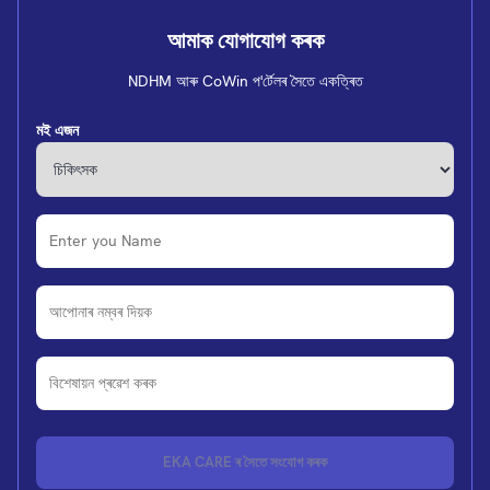
আমাক যোগাযোগ কৰক
NDHM আৰু CoWin প'ৰ্টেলৰ সৈতে একত্ৰিত
মই এজন
EKA CARE ৰ সৈতে সংযোগ কৰক