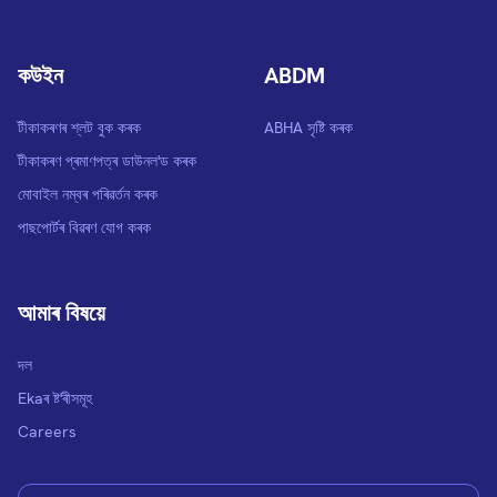
কউইন
ABDM
টীকাকৰণৰ শ্লট বুক কৰক
ABHA সৃষ্টি কৰক
টীকাকৰণ প্ৰমাণপত্ৰ ডাউনল'ড কৰক
মোবাইল নম্বৰ পৰিৱৰ্তন কৰক
পাছপোৰ্টৰ বিৱৰণ যোগ কৰক
আমাৰ বিষয়ে
দল
Ekaৰ ষ্ট'ৰীসমূহ
Careers