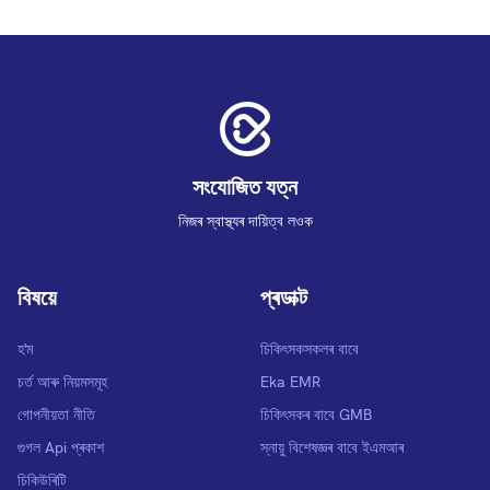
সংযোজিত যত্ন
নিজৰ স্বাস্থ্যৰ দায়িত্ব লওক
বিষয়ে
প্ৰডাক্ট
হ'ম
চিকিৎসকসকলৰ বাবে
চৰ্ত আৰু নিয়মসমূহ
Eka EMR
গোপনীয়তা নীতি
চিকিৎসকৰ বাবে GMB
গুগল Api প্ৰকাশ
স্নায়ু বিশেষজ্ঞৰ বাবে ইএমআৰ
চিকিউৰিটি