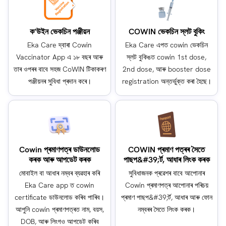
ক’উইন ভেকচিন পঞ্জীয়ন
COWIN ভেকচিন স্লট বুকিং
Eka Care দ্বাৰা Cowin
Eka Care এপত cowin ভেকচিন
Vaccinator App এ ১৮ বছৰ আৰু
স্লট বুকিঙত cowin 1st dose,
তাৰ ওপৰৰ বাবে সহজ CoWIN টিকাকৰণ
2nd dose, আৰু booster dose
পঞ্জীয়নৰ সুবিধা প্ৰদান কৰে।
registration অন্তৰ্ভুক্ত কৰা হৈছে।
Cowin প্ৰমাণপত্ৰ ডাউনলোড
COWIN প্ৰমাণ পত্ৰৰ সৈতে
কৰক আৰু আপডেট কৰক
পাছপ&#39;ৰ্ট, আধাৰ লিংক কৰক
মোবাইল বা আধাৰ নম্বৰ ব্যৱহাৰ কৰি
সুবিধাজনক প্ৰৱেশৰ বাবে আপোনাৰ
Eka Care app ত cowin
Cowin প্ৰমাণপত্ৰ আপোনাৰ পৰিচয়
certificate ডাউনলোড কৰিব পাৰিব।
প্ৰমাণ পাছপ&#39;ৰ্ট, আধাৰ আৰু ফোন
আপুনি cowin প্ৰমাণপত্ৰত নাম, বয়স,
নম্বৰৰ সৈতে লিংক কৰক।
DOB, আৰু লিংগও আপডেট কৰিব