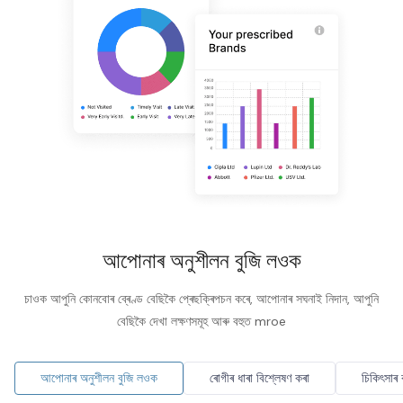
আপোনাৰ অনুশীলন বুজি লওক
চাওক আপুনি কোনবোৰ ব্ৰেণ্ড বেছিকৈ প্ৰেছক্ৰিপচন কৰে, আপোনাৰ সঘনাই নিদান, আপুনি
বেছিকৈ দেখা লক্ষণসমূহ আৰু বহুত mroe
আপোনাৰ অনুশীলন বুজি লওক
ৰোগীৰ ধাৰা বিশ্লেষণ কৰা
চিকিৎসাৰ ক