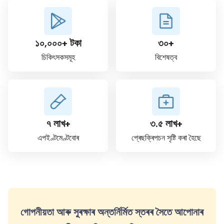
১০,০০০+ টকা
৩০+
চিকিৎসকসমূহ
বিশেষত্ব
৭ লাখ+
৩.৫ লাখ+
এপইণ্টমেণ্টবোৰ
প্ৰেছক্ৰিপচন সৃষ্টি কৰা হৈছে
গোপনীয়তা আৰু সুৰক্ষাৰ অন্তৰ্নিৰ্মিত স্তৰৰ সৈতে আপোনাৰ