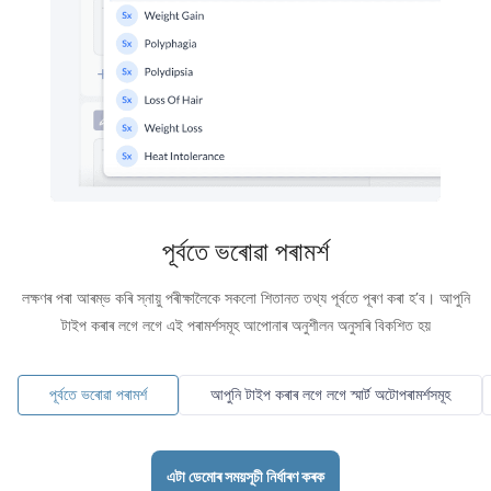
পূৰ্বতে ভৰোৱা পৰামৰ্শ
লক্ষণৰ পৰা আৰম্ভ কৰি স্নায়ু পৰীক্ষালৈকে সকলো শিতানত তথ্য পূৰ্বতে পূৰণ কৰা হ’ব। আপুনি
টাইপ কৰাৰ লগে লগে এই পৰামৰ্শসমূহ আপোনাৰ অনুশীলন অনুসৰি বিকশিত হয়
পূৰ্বতে ভৰোৱা পৰামৰ্শ
আপুনি টাইপ কৰাৰ লগে লগে স্মাৰ্ট অটোপৰামৰ্শসমূহ
এটা ডেমোৰ সময়সূচী নিৰ্ধাৰণ কৰক