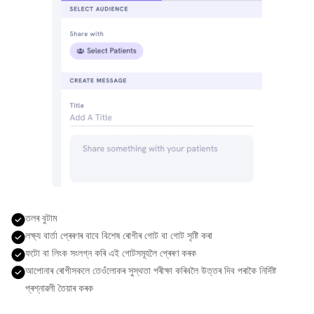
তলৰ বুটাম
লক্ষ্য বাৰ্তা প্ৰেৰণৰ বাবে বিশেষ ৰোগীৰ গোট বা গোট সৃষ্টি কৰা
ফটো বা লিংক সংলগ্ন কৰি এই গোটসমূহলৈ প্ৰেৰণ কৰক
আপোনাৰ ৰোগীসকলে তেওঁলোকৰ সুস্থতা পৰীক্ষা কৰিবলৈ উত্তৰ দিব পৰাকৈ নিৰ্দিষ্ট
প্ৰশ্নাৱলী তৈয়াৰ কৰক