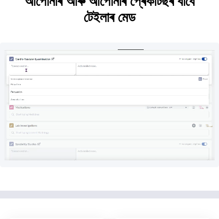
আপোনাৰ আৰু আপোনাৰ প্ৰেকটিছৰ বাবে
টেইলাৰ মেড