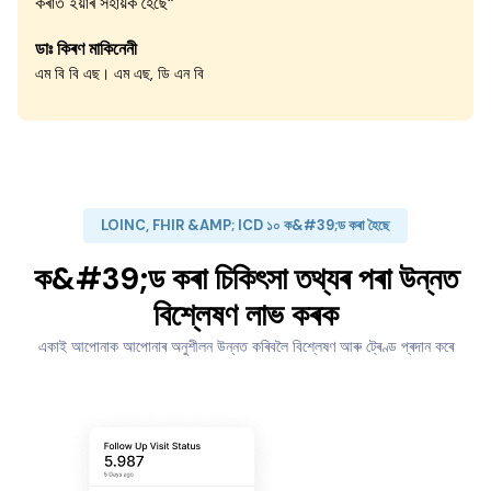
কৰাত ইয়াৰ সহায়ক হৈছে”
ডাঃ কিৰণ মাকিনেনী
এম বি বি এছ। এম এছ, ডি এন বি
LOINC, FHIR &AMP; ICD ১০ ক&#39;ড কৰা হৈছে
ক&#39;ড কৰা চিকিৎসা তথ্যৰ পৰা উন্নত
বিশ্লেষণ লাভ কৰক
একাই আপোনাক আপোনাৰ অনুশীলন উন্নত কৰিবলৈ বিশ্লেষণ আৰু ট্ৰেণ্ড প্ৰদান কৰে