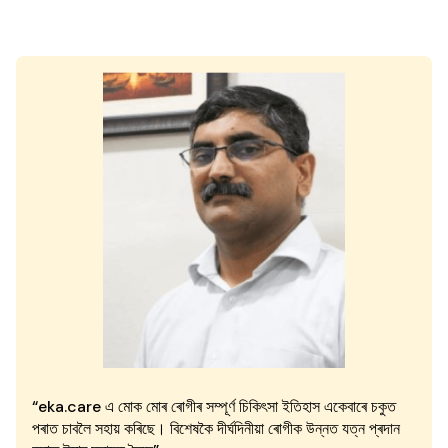
“eka.care এ মোক মোৰ ৰোগীৰ সম্পূৰ্ণ চিকিৎসা ইতিহাস একেবাৰে চকুত
পৰাত চাবলৈ সহায় কৰিছে। বিশেষকৈ দীৰ্ঘদিনীয়া ৰোগীক উন্নত যত্ন প্ৰদান