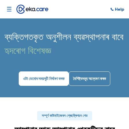
Help
ব্যক্তিগতকৃত অনুশীলন ব্যৱস্থাপনাৰ বাবে
হৃদৰোগ বিশেষজ্ঞ
এটা ডেমোৰ সময়সূচী নিৰ্ধাৰণ কৰক
বৈশিষ্ট্যসমূহ অন্বেষণ কৰক
সম্পূৰ্ণ কাষ্টমাইজেবল প্ৰেছক্ৰিপচন পেড