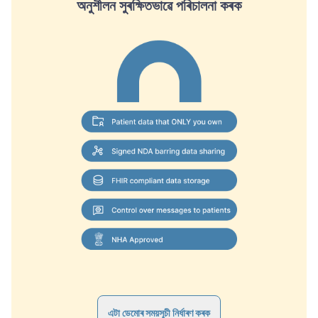
অনুশীলন সুৰক্ষিতভাৱে পৰিচালনা কৰক
এটা ডেমোৰ সময়সূচী নিৰ্ধাৰণ কৰক