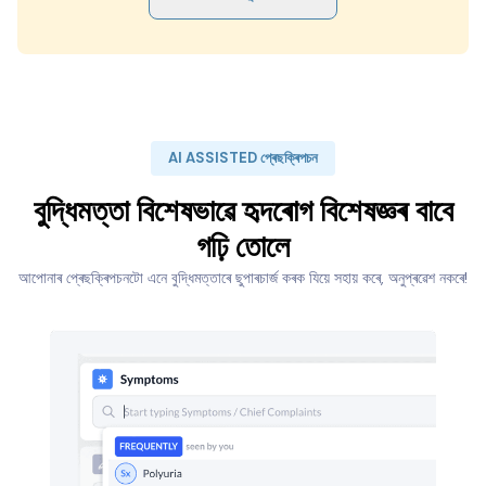
AI ASSISTED প্ৰেছক্ৰিপচন
বুদ্ধিমত্তা বিশেষভাৱে হৃদৰোগ বিশেষজ্ঞৰ বাবে
গঢ়ি তোলে
আপোনাৰ প্ৰেছক্ৰিপচনটো এনে বুদ্ধিমত্তাৰে ছুপাৰচাৰ্জ কৰক যিয়ে সহায় কৰে, অনুপ্ৰৱেশ নকৰে!