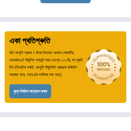
একা প্ৰতিশ্ৰুতি
যদি আপুনি প্ৰথম ৭ দিনৰ ভিতৰত আমাৰ প্ৰেকটিছ
মেনেজমেণ্ট সঁজুলিত সন্তুষ্ট নহয় তেন্তে ১০০% ধন ঘূৰাই
দিব (দিনটোৰ পৰাই, আপুনি সঁজুলিটো ব্যৱহাৰ কৰিবলৈ
আৰম্ভ কৰে, পেমেণ্টৰ তাৰিখৰ পৰা নহয়)
মূল্য নিৰ্ধাৰণ অন্বেষণ কৰক