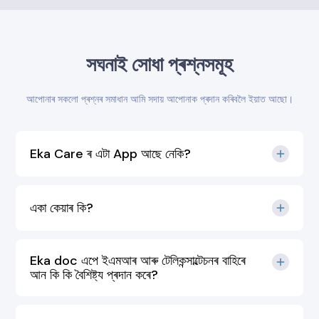
সঘনাই সোধা প্ৰশ্নসমূহ
আপোনাৰ সকলো প্ৰশ্নৰ সমাধান আমি সদায় আপোনাক প্ৰদান কৰিবলৈ ইয়াত আছো।
Eka Care ৰ এটা App আছে নেকি?
একা কেয়াৰ কি?
Eka doc এপে ইএমআৰ আৰু টেলিকন্সাল্টেচনৰ বাহিৰে
আন কি কি বৈশিষ্ট্য প্ৰদান কৰে?