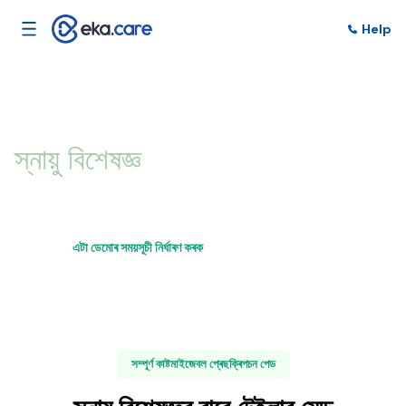
Help
ব্যক্তিগতকৃত অনুশীলন ব্যৱস্থাপনাৰ বাবে
স্নায়ু বিশেষজ্ঞ
এটা ডেমোৰ সময়সূচী নিৰ্ধাৰণ কৰক
বৈশিষ্ট্যসমূহ অন্বেষণ কৰক
সম্পূৰ্ণ কাষ্টমাইজেবল প্ৰেছক্ৰিপচন পেড