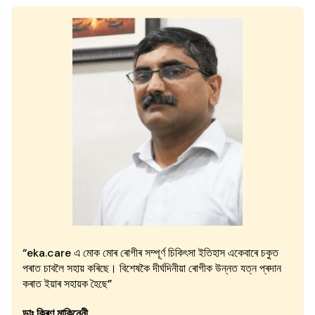
“eka.care এ মোক মোৰ ৰোগীৰ সম্পূৰ্ণ চিকিৎসা ইতিহাস একেবাৰে চকুত
পৰাত চাবলৈ সহায় কৰিছে। বিশেষকৈ দীৰ্ঘদিনীয়া ৰোগীক উন্নত যত্ন প্ৰদান
কৰাত ইয়াৰ সহায়ক হৈছে”
ডাঃ কিৰণ মাকিনেনী