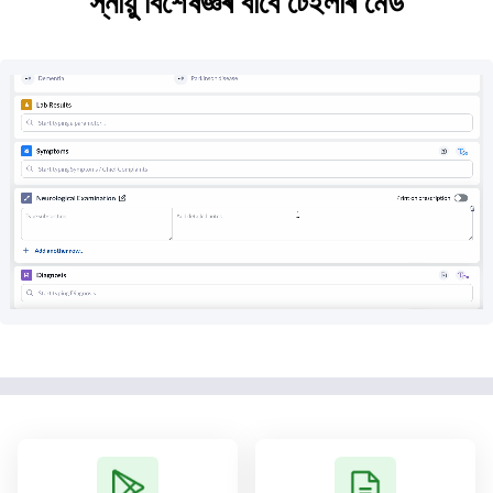
স্নায়ু বিশেষজ্ঞৰ বাবে টেইলাৰ মেড