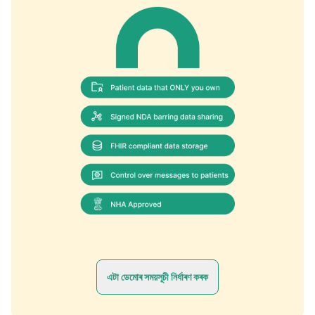
এটা ডেমোৰ সময়সূচী নিৰ্ধাৰণ কৰক