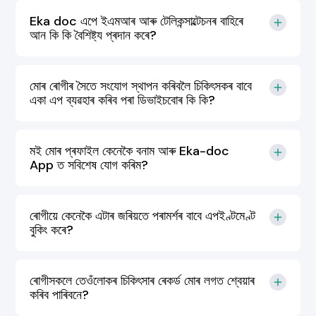
Eka doc এপে ইএমআৰ আৰু টেলিকন্সাল্টেচনৰ বাহিৰে
আন কি কি বৈশিষ্ট্য প্ৰদান কৰে?
মোৰ ৰোগীৰ সৈতে সংযোগ স্থাপন কৰিবলৈ চিকিৎসকৰ বাবে
একা এপ ব্যৱহাৰ কৰিব পৰা ডিভাইচবোৰ কি কি?
মই মোৰ প্ৰফাইল কেনেকৈ বনাম আৰু Eka-doc
App ত সবিশেষ যোগ কৰিম?
ৰোগীয়ে কেনেকৈ এটাৰ জৰিয়তে পৰামৰ্শৰ বাবে এপইণ্টমেণ্ট
বুকিং কৰে?
ৰোগীসকলে তেওঁলোকৰ চিকিৎসাৰ ৰেকৰ্ড মোৰ লগত শ্বেয়াৰ
কৰিব পাৰিবনে?