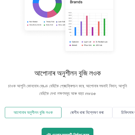
আপোনাৰ অনুশীলন বুজি লওক
চাওক আপুনি কোনবোৰ ব্ৰেণ্ড বেছিকৈ প্ৰেছক্ৰিপচন কৰে, আপোনাৰ সঘনাই নিদান, আপুনি
বেছিকৈ দেখা লক্ষণসমূহ আৰু বহুত mroe
আপোনাৰ অনুশীলন বুজি লওক
ৰোগীৰ ধাৰা বিশ্লেষণ কৰা
চিকিৎসাৰ ক