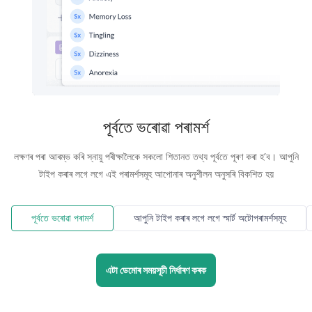
পূৰ্বতে ভৰোৱা পৰামৰ্শ
লক্ষণৰ পৰা আৰম্ভ কৰি স্নায়ু পৰীক্ষালৈকে সকলো শিতানত তথ্য পূৰ্বতে পূৰণ কৰা হ’ব। আপুনি
টাইপ কৰাৰ লগে লগে এই পৰামৰ্শসমূহ আপোনাৰ অনুশীলন অনুসৰি বিকশিত হয়
পূৰ্বতে ভৰোৱা পৰামৰ্শ
আপুনি টাইপ কৰাৰ লগে লগে স্মাৰ্ট অটোপৰামৰ্শসমূহ
এটা ডেমোৰ সময়সূচী নিৰ্ধাৰণ কৰক