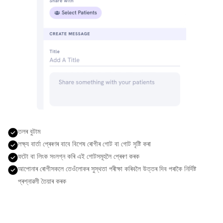
তলৰ বুটাম
লক্ষ্য বাৰ্তা প্ৰেৰণৰ বাবে বিশেষ ৰোগীৰ গোট বা গোট সৃষ্টি কৰা
ফটো বা লিংক সংলগ্ন কৰি এই গোটসমূহলৈ প্ৰেৰণ কৰক
আপোনাৰ ৰোগীসকলে তেওঁলোকৰ সুস্থতা পৰীক্ষা কৰিবলৈ উত্তৰ দিব পৰাকৈ নিৰ্দিষ্ট
প্ৰশ্নাৱলী তৈয়াৰ কৰক