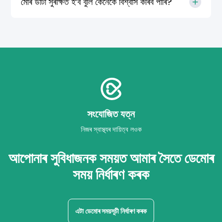
মোৰ ডাটা সুৰক্ষিত হ’ব বুলি কেনেকৈ বিশ্বাস কৰিব পাৰি?
সংযোজিত যত্ন
নিজৰ স্বাস্থ্যৰ দায়িত্ব লওক
আপোনাৰ সুবিধাজনক সময়ত আমাৰ সৈতে ডেমোৰ
সময় নিৰ্ধাৰণ কৰক
এটা ডেমোৰ সময়সূচী নিৰ্ধাৰণ কৰক