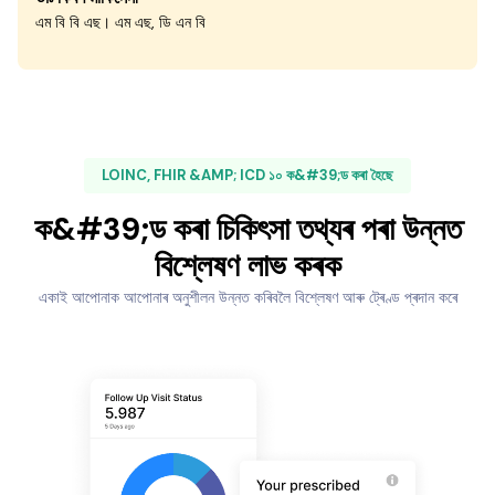
এম বি বি এছ। এম এছ, ডি এন বি
LOINC, FHIR &AMP; ICD ১০ ক&#39;ড কৰা হৈছে
ক&#39;ড কৰা চিকিৎসা তথ্যৰ পৰা উন্নত
বিশ্লেষণ লাভ কৰক
একাই আপোনাক আপোনাৰ অনুশীলন উন্নত কৰিবলৈ বিশ্লেষণ আৰু ট্ৰেণ্ড প্ৰদান কৰে