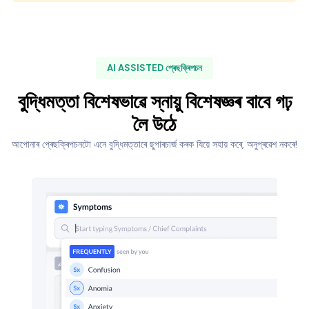
AI ASSISTED প্ৰেছক্ৰিপচন
বুদ্ধিমত্তা বিশেষভাৱে স্নায়ু বিশেষজ্ঞৰ বাবে গঢ়
লৈ উঠে
আপোনাৰ প্ৰেছক্ৰিপচনটো এনে বুদ্ধিমত্তাৰে ছুপাৰচাৰ্জ কৰক যিয়ে সহায় কৰে, অনুপ্ৰৱেশ নকৰে!