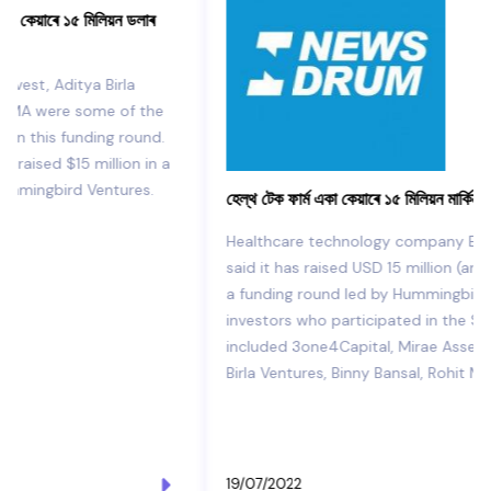
হেল্থ টেক ফাৰ্ম একা কেয়াৰে ১৫ মিলিয়ন মাৰ্কিন ডলাৰ সংগ্ৰহ কৰে
Healthcare technology company Eka Care on Tuesday
said it has raised USD 15 million (around Rs 120 crore) in
a funding round led by Hummingbird Ventures. Other
investors who participated in the Series A round
included 3one4Capital, Mirae Assets, Verlinvest, Aditya
Birla Ventures, Binny Bansal, Rohit MA.
19/07/2022