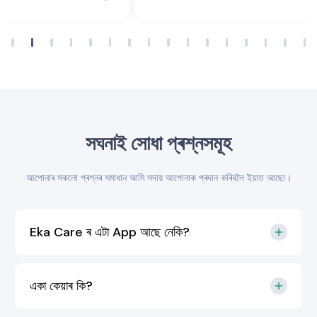
সঘনাই সোধা প্ৰশ্নসমূহ
আপোনাৰ সকলো প্ৰশ্নৰ সমাধান আমি সদায় আপোনাক প্ৰদান কৰিবলৈ ইয়াত আছো।
Eka Care ৰ এটা App আছে নেকি?
একা কেয়াৰ কি?