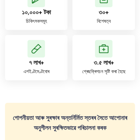
১০,০০০+ টকা
৩০+
চিকিৎসকসমূহ
বিশেষত্ব
৭ লাখ+
৩.৫ লাখ+
এপইণ্টমেণ্টবোৰ
প্ৰেছক্ৰিপচন সৃষ্টি কৰা হৈছে
গোপনীয়তা আৰু সুৰক্ষাৰ অন্তৰ্নিৰ্মিত স্তৰৰ সৈতে আপোনাৰ
অনুশীলন সুৰক্ষিতভাৱে পৰিচালনা কৰক