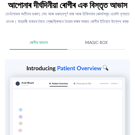
আপোনাৰ দীৰ্ঘদিনীয়া ৰোগীৰ এক বিস্তৃত আভাস
তেওঁলোকৰ অতীতৰ ভ্ৰমণ, লেব আৰু গুৰুত্বপূৰ্ণ ধাৰা আৰু চিকিৎসাৰ ৰেকৰ্ডসমূহ একেটা দৃশ্যতে
চাওক। যাদুকৰী বাকচৰ সৈতে প্ৰেছক্ৰিপচন তৈয়াৰ কৰাৰ সময়ত ৰোগীৰ ইতিহাস উল্লেখ কৰক
ৰোগীৰ আভাস
MAGIC BOX