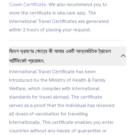
Cowin Certificate
. We also recommend you to
store the certificate in eka.care app. The
International Travel Certificates are generated
within 2 hours of placing your request.
বিদেশ ভ্রমণের ক্ষেত্রে কী আমার একটি আন্তর্জাতিক ট্রাভেল
সার্টিফিকেট প্রয়োজন.
International Travel Certificate has been
introduced by the Ministry of Health & Family
Welfare, which complies with international
standards for travel abroad. The certificate
serves as a proof that the individual has received
all doses of vaccination for travelling
internationally. This certificate enables you enter
countries without any hassle of quarantine or