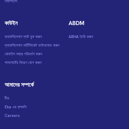
নিরাপত্তা
কাউইন
ABDM
ভ্যাকসিনেশান স্লট বুক করুন
ABHA তৈরি করুন
ভ্যাকসিনেশান সার্টিফিকেট ডাউনলোড করুন
মোবাইল নম্বর পরিবর্তন করুন
পাসপোর্টের বিবরণ যোগ করুন
আমাদের সম্পর্কে
টীম
Eka এর গল্পগুলি
Careers