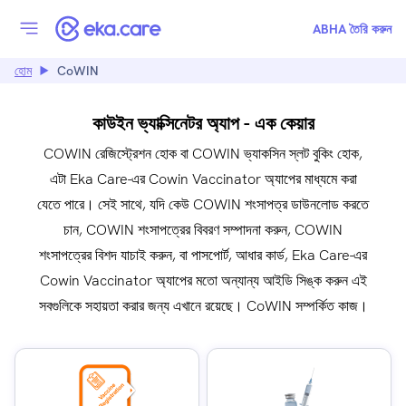
ABHA তৈরি করুন
হোম
CoWIN
কাউইন ভ্যাক্সিনেটর অ্যাপ - এক কেয়ার
COWIN রেজিস্ট্রেশন হোক বা COWIN ভ্যাকসিন স্লট বুকিং হোক,
এটা Eka Care-এর Cowin Vaccinator অ্যাপের মাধ্যমে করা
যেতে পারে। সেই সাথে, যদি কেউ COWIN শংসাপত্র ডাউনলোড করতে
চান, COWIN শংসাপত্রের বিবরণ সম্পাদনা করুন, COWIN
শংসাপত্রের বিশদ যাচাই করুন, বা পাসপোর্ট, আধার কার্ড, Eka Care-এর
Cowin Vaccinator অ্যাপের মতো অন্যান্য আইডি সিঙ্ক করুন এই
সবগুলিকে সহায়তা করার জন্য এখানে রয়েছে। CoWIN সম্পর্কিত কাজ।