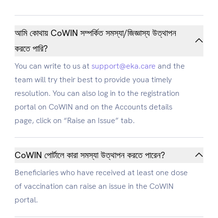
আমি কোথায় CoWIN সম্পর্কিত সমস্যা/জিজ্ঞাস্য উত্থাপন
করতে পারি?
You can write to us at
support@eka.care
and the
team will try their best to provide youa timely
resolution. You can also log in to the registration
portal on CoWIN and on the Accounts details
page, click on “Raise an Issue” tab.
CoWIN পোর্টালে কারা সমস্যা উত্থাপন করতে পারেন?
Beneficiaries who have received at least one dose
of vaccination can raise an issue in the CoWIN
portal.