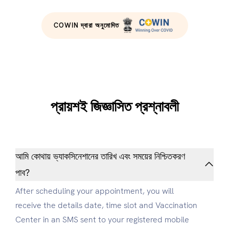
COWIN দ্বারা অনুমোদিত
প্রায়শই জিজ্ঞাসিত প্রশ্নাবলী
আমি কোথায় ভ্যাকসিনেশানের তারিখ এবং সময়ের নিশ্চিতকরণ
পাব?
After scheduling your appointment, you will
receive the details date, time slot and Vaccination
Center in an SMS sent to your registered mobile