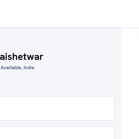
Jaishetwar
vailable, India