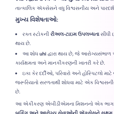
તાત્કાલિક ઍક્સેસને વધુ વિશ્વસનીય અને પારદર્શ
મુખ્ય વિશેષતાઓ:
રક્ત સ્ટોકની
રીઅલ-ટાઇમ ઉપલબ્ધતા
સીધી ઇ
થાય છે.
આ શોધ
uhi
દ્વારા થાય છે, જે આરોગ્યસંભાળ
કાર્યક્ષમતા અને માનકીકરણની ખાતરી કરે છે.
ઇકા કેર દર્દીઓ, પરિવારો અને હોસ્પિટલો માટે 
જરૂરિયાતો સરળતાથી શોધવા માટે એક વિશ્વસનીય 
છે.
આ એકીકરણ એબીડીએમના મિશનનો એક ભાગ 
બુકિંગ અને આરોગ્ય સેવાઓની ઍક્સેસને સક્ષમ