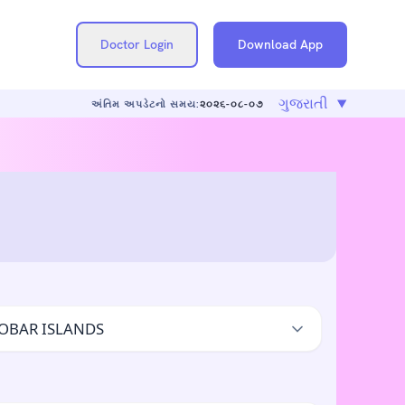
Doctor Login
Download App
અંતિમ અપડેટનો સમય:
૨૦૨૬-૦૮-૦૭