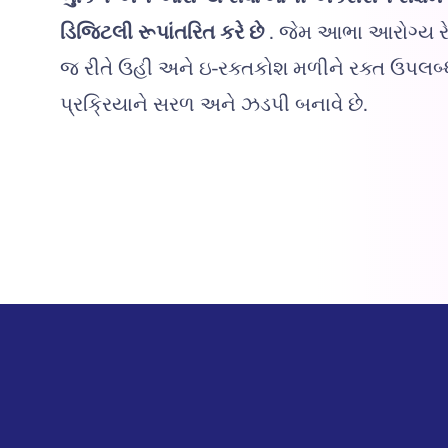
ડિજિટલી રૂપાંતરિત કરે છે
. જેમ આભા આરોગ્ય રેકો
જ રીતે ઉહી અને ઇ-રક્તકોશ મળીને રક્ત ઉપલબ
પ્રક્રિયાને સરળ અને ઝડપી બનાવે છે.