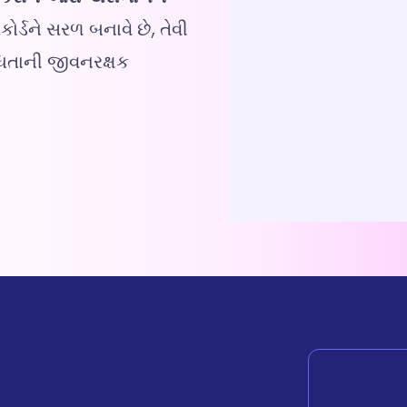
ર્ડને સરળ બનાવે છે, તેવી
્ધતાની જીવનરક્ષક