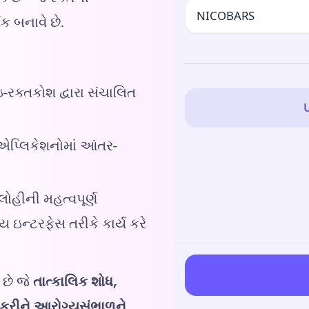
ક બનાવે છે.
-રક્તકોશ દ્વારા સંચાલિત
 એપ્લિકેશનોમાં આંતર-
લોહીની મહત્વપૂર્ણ
ઇન્ટરફેસ તરીકે કાર્ય કરે
છે જે
તાત્કાલિક શોધ,
 કરીને આરોગ્યસંભાળને