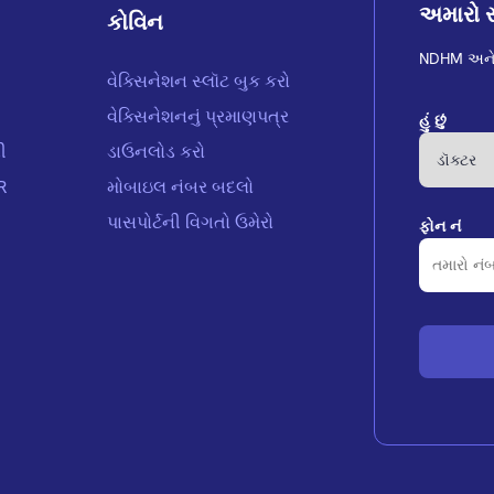
અમારો સ
કોવિન
NDHM અને 
વેક્સિનેશન સ્લૉટ બુક કરો
વેક્સિનેશનનું પ્રમાણપત્ર
હું છું
ી
ડાઉનલોડ કરો
MR
મોબાઇલ નંબર બદલો
પાસપોર્ટની વિગતો ઉમેરો
ફોન નં