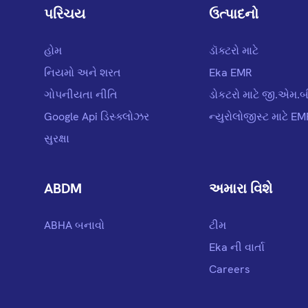
પરિચય
ઉત્પાદનો
હોમ
ડૉક્ટરો માટે
નિયમો અને શરત
Eka EMR
ગોપનીયતા નીતિ
ડોકટરો માટે જી.એમ.બ
Google Api ડિસ્ક્લોઝર
ન્યુરોલોજીસ્ટ માટે E
સુરક્ષા
ABDM
અમારા વિશે
ABHA બનાવો
ટીમ
Eka ની વાર્તા
Careers