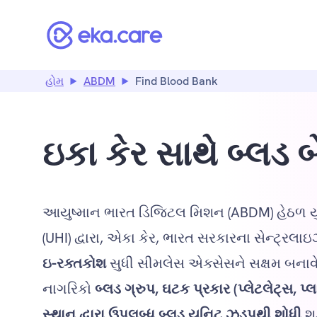
હોમ
ABDM
Find Blood Bank
ઇકા કેર સાથે બ્લડ બ
આયુષ્માન ભારત ડિજિટલ મિશન (ABDM) હેઠળ યુ
(UHI) દ્વારા, એકા કેર, ભારત સરકારના સેન્ટ્રલાઇ
ઇ-રક્તકોશ
સુધી સીમલેસ એક્સેસને સક્ષમ બનાવ
નાગરિકો
બ્લડ ગ્રુપ, ઘટક પ્રકાર (પ્લેટલેટ્સ, પ
સ્થાન દ્વારા ઉપલબ્ધ બ્લડ યુનિટ ઝડપથી શોધી
શક