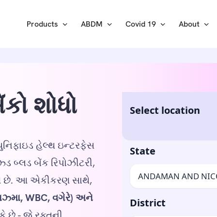
Products
ABDM
Covid 19
About
ેંકો શોધો
નિફાઇડ હેલ્થ ઇન્ટરફેસ
ઝ્ડ બ્લડ બેંક રિપોઝીટરી,
ે છે. આ એકીકરણ સાથે,
્લાઝ્મા, WBC, વગેરે) અને
ે છે - જે રક્તની