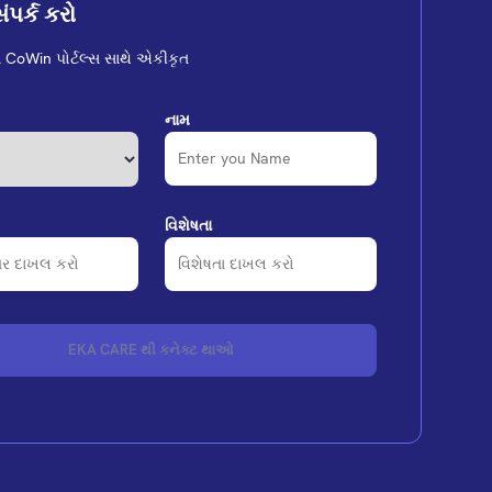
ંપર્ક કરો
CoWin પોર્ટલ્સ સાથે એકીકૃત
નામ
વિશેષતા
EKA CARE થી કનેક્ટ થાઓ