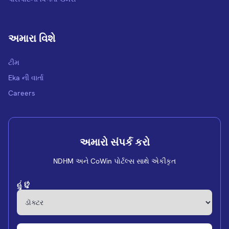
અમારા વિશે
ટીમ
Eka ની વાર્તા
Careers
અમારો સંપર્ક કરો
NDHM અને CoWin પોર્ટલ્સ સાથે એકીકૃત
હું છું