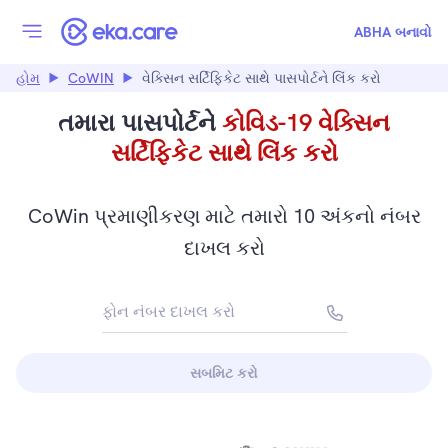
વેક્સિન સર્ટિફિકેટ સાથે પાસપોર્ટને લિંક કરો | Cowin પાસપોર્ટ લિંક
ABHA બનાવો
હોમ
CoWIN
વેક્સિન સર્ટિફિકેટ સાથે પાસપોર્ટને લિંક કરો
તમારા પાસપોર્ટને
કોવિડ-19 વેક્સિન
સર્ટિફિકેટ સાથે લિંક કરો
CoWin પ્રમાણીકરણ માટે તમારો 10 અંકનો નંબર
દાખલ કરો
ફોન નંબર દાખલ કરો
+91
સબમિટ કરો