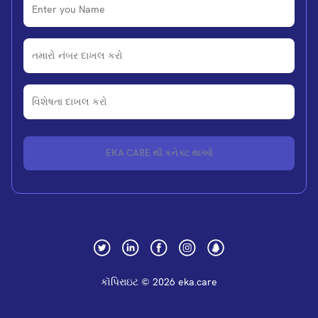
EKA CARE થી કનેક્ટ થાઓ
કૉપિરાઇટ ©
2026
eka.care