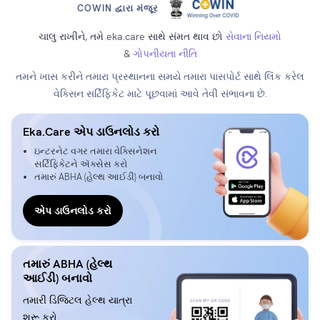
COWIN દ્વારા મંજૂર
ચાલુ રાખીને, તમે eka.care સાથે સંમત થાવ છો
સેવાના નિયમો
&
ગોપનીયતા નીતિ
તમને ખાસ કરીને તમારા પ્રસ્થાનના સમયે તમારા પાસપોર્ટ સાથે લિંક કરેલ
વેક્સિન સર્ટિફિકેટ માટે પૂછવામાં આવે તેવી સંભાવના છે.
Eka.Care એપ ડાઉનલોડ કરો
ઇન્ટરનેટ વગર તમારા વેક્સિનેશન
સર્ટિફિકેટને ઍક્સેસ કરો
તમારું ABHA (હેલ્થ આઈડી) બનાવો
એપ ડાઉનલોડ કરો
તમારું ABHA (હેલ્થ
આઈડી) બનાવો
તમારી ડિજિટલ હેલ્થ યાત્રા
શરૂ કરો.