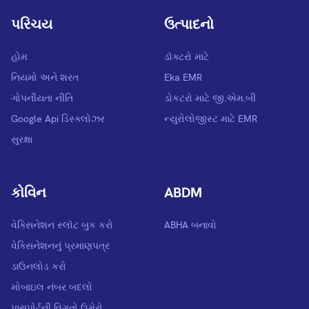
પરિચય
ઉત્પાદનો
હોમ
ડૉક્ટરો માટે
નિયમો અને શરત
Eka EMR
ગોપનીયતા નીતિ
ડોકટરો માટે જી.એમ.બી
Google Api ડિસ્ક્લોઝર
ન્યુરોલોજીસ્ટ માટે EMR
સુરક્ષા
કોવિન
ABDM
વેક્સિનેશન સ્લૉટ બુક કરો
ABHA બનાવો
વેક્સિનેશનનું પ્રમાણપત્ર
ડાઉનલોડ કરો
મોબાઇલ નંબર બદલો
પાસપોર્ટની વિગતો ઉમેરો