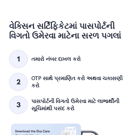
વેક્સિન સર્ટિફિકેટમાં પાસપોર્ટની
વિગતો ઉમેરવા માટેના સરળ પગલાં
તમારો નંબર દાખલ કરો
OTP સાથે પ્રમાણિત કરો અથવા ચકાસણી
કરો
પાસપોર્ટની વિગતો ઉમેરવા માટે લાભાર્થીની
સૂચિમાંથી પસંદ કરો