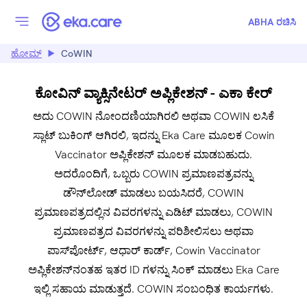
ABHA ರಚಿಸಿ
ಹೋಮ್
CoWIN
ಕೋವಿನ್ ವ್ಯಾಕ್ಸಿನೇಟರ್ ಅಪ್ಲಿಕೇಶನ್ - ಎಕಾ ಕೇರ್
ಅದು COWIN ನೋಂದಣಿಯಾಗಿರಲಿ ಅಥವಾ COWIN ಲಸಿಕೆ
ಸ್ಲಾಟ್ ಬುಕಿಂಗ್ ಆಗಿರಲಿ, ಇದನ್ನು Eka Care ಮೂಲಕ Cowin
Vaccinator ಅಪ್ಲಿಕೇಶನ್ ಮೂಲಕ ಮಾಡಬಹುದು.
ಅದರೊಂದಿಗೆ, ಒಬ್ಬರು COWIN ಪ್ರಮಾಣಪತ್ರವನ್ನು
ಡೌನ್‌ಲೋಡ್ ಮಾಡಲು ಬಯಸಿದರೆ, COWIN
ಪ್ರಮಾಣಪತ್ರದಲ್ಲಿನ ವಿವರಗಳನ್ನು ಎಡಿಟ್ ಮಾಡಲು, COWIN
ಪ್ರಮಾಣಪತ್ರದ ವಿವರಗಳನ್ನು ಪರಿಶೀಲಿಸಲು ಅಥವಾ
ಪಾಸ್‌ಪೋರ್ಟ್, ಆಧಾರ್ ಕಾರ್ಡ್, Cowin Vaccinator
ಅಪ್ಲಿಕೇಶನ್‌ನಂತಹ ಇತರ ID ಗಳನ್ನು ಸಿಂಕ್ ಮಾಡಲು Eka Care
ಇಲ್ಲಿ ಸಹಾಯ ಮಾಡುತ್ತದೆ. COWIN ಸಂಬಂಧಿತ ಕಾರ್ಯಗಳು.