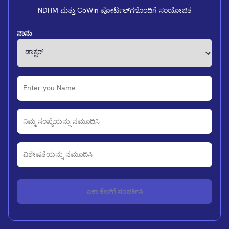
NDHM ಮತ್ತು CoWin ಪೋರ್ಟಲ್‌ಗಳೊಂದಿಗೆ ಸಂಯೋಜಿತ
ನಾನು
ಎಕಾ ಕೇರ್‌ಗೆ ಸಂಪರ್ಕಿಸಿ