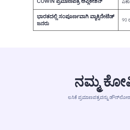
COWIN ಪ್ರಮಾಣಪತ್ರ ಅಪ್ಲಿಕೇಶನ್
ಎಕಾ
ಭಾರತದಲ್ಲಿ ಸಂಪೂರ್ಣವಾಗಿ ವ್ಯಾಕ್ಸಿನೇಟೆಡ್
90 ರ
ಜನರು
ನಮ್ಮ ಕೋವಿ
ಲಸಿಕೆ ಪ್ರಮಾಣಪತ್ರವನ್ನು ಡೌನ್‌ಲೋಡ