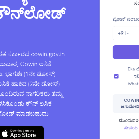
ಸಂ
ೌನ್‌ಲೋಡ್
ಪೋನ್ ನಂಬರ
+91
-
ತ ಸರ್ಕಾರದ cowin.gov.in
ಲುದಾರ, Cowin ಲಸಿಕೆ
Eka ಹೆಲ
ು. ಭಾಗಶಃ (1ನೇ ಡೋಸ್)
ಸರ
ಿಕೆ ಹಾಕಿದ (2ನೇ ಡೋಸ್)
Whats
ಹೊಂದಿರುವ ನಾಗರಿಕರು ತಮ್ಮ
COWIN
ಳಸಿಕೊಂಡು ಕೌನ್ ಲಸಿಕೆ
ಅನುಮೋದಿಸಲ
ನ್‌ಲೋಡ್ ಮಾಡಬಹುದು
ಮುಂದುವರಿ
ಸೇವೆಯ ನಿ