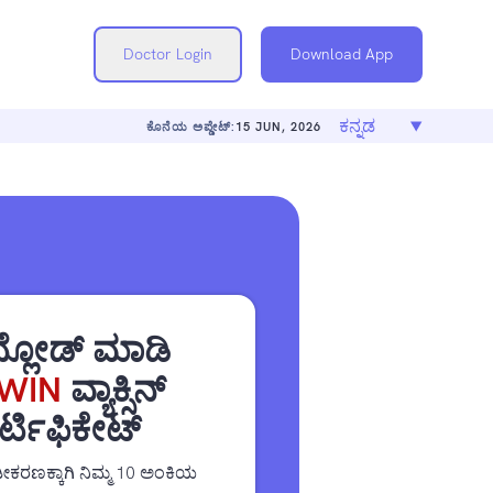
Doctor Login
Download App
ಕೊನೆಯ ಅಪ್ಡೇಟ್:
15 JUN, 2026
್ಲೋಡ್ ಮಾಡಿ
WIN
ವ್ಯಾಕ್ಸಿನ್
ರ್ಟಿಫಿಕೇಟ್
ೀಕರಣಕ್ಕಾಗಿ ನಿಮ್ಮ 10 ಅಂಕಿಯ