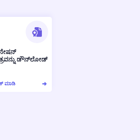
್ಸಿನೇಷನ್
್ರವನ್ನು ಡೌನ್‌ಲೋಡ್
್ ಮಾಡಿ