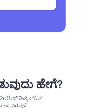
ಡುವುದು ಹೇಗೆ?
ಪೋರ್ಟಲ್ ನಿಮ್ಮ ಕೌವಿನ್
ಲಭ್ಯವಿರುತ್ತದೆ.