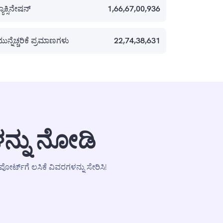
ಯಾಕ್ಸಿನೇಷನ್
1,66,67,00,936
ಮುನ್ನೆಚ್ಚರಿಕೆ ಪ್ರಮಾಣಗಳು
22,74,38,631
ಳನ್ನು ನೋಡಿ
್ಟ್‌ಗೆ ಲಸಿಕೆ ವಿವರಗಳನ್ನು ಸೇರಿಸಿ!