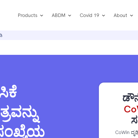
Products
ABDM
Covid 19
About
ಡಿ
ಿಕೆ
ಡೌನ
ರವನ್ನು
Co
ಸ
ಸಂಖ್ಯೆಯ
CoWin ದೃಢ