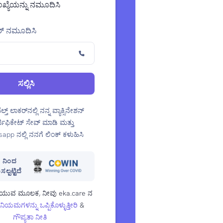
ಖ್ಯೆಯನ್ನು ನಮೂದಿಸಿ
್ ನಮೂದಿಸಿ
ಸಲ್ಲಿಸಿ
್ತ್ ಲಾಕರ್‌ನಲ್ಲಿ ನನ್ನ ವ್ಯಾಕ್ಸಿನೇಶನ್
್ಟಿಫಿಕೇಟ್ ಸೇವ್ ಮಾಡಿ ಮತ್ತು
app ನಲ್ಲಿ ನನಗೆ ಲಿಂಕ್ ಕಳುಹಿಸಿ
 ನಿಂದ
್ಪಟ್ಟಿದೆ
ಯುವ ಮೂಲಕ, ನೀವು eka.care ನ
ಯಮಗಳನ್ನು ಒಪ್ಪಿಕೊಳ್ಳುತ್ತೀರಿ
&
ಗೌಪ್ಯತಾ ನೀತಿ