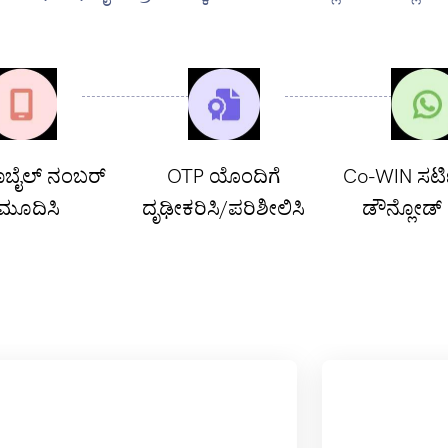
ಮೊಬೈಲ್ ನಂಬರ್
OTP ಯೊಂದಿಗೆ
Co-WIN ಸರ್ಟ
ಮೂದಿಸಿ
ದೃಢೀಕರಿಸಿ/ಪರಿಶೀಲಿಸಿ
ಡೌನ್ಲೋಡ್