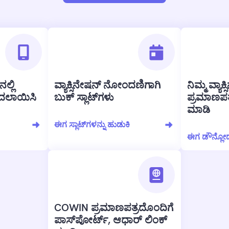
ನಲ್ಲಿ
ವ್ಯಾಕ್ಸಿನೇಷನ್ ನೋಂದಣಿಗಾಗಿ
ನಿಮ್ಮ ವ್ಯಾಕ
ದಲಾಯಿಸಿ
ಬುಕ್ ಸ್ಲಾಟ್‌ಗಳು
ಪ್ರಮಾಣಪತ
ಮಾಡಿ
ಈಗ ಸ್ಲಾಟ್‌ಗಳನ್ನು ಹುಡುಕಿ
ಈಗ ಡೌನ್ಲೋಡ
COWIN ಪ್ರಮಾಣಪತ್ರದೊಂದಿಗೆ
ಪಾಸ್‌ಪೋರ್ಟ್, ಆಧಾರ್ ಲಿಂಕ್