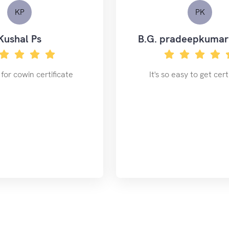
KP
PK
Kushal Ps
B.G. pradeepkuma
for cowin certificate
It's so easy to get cert