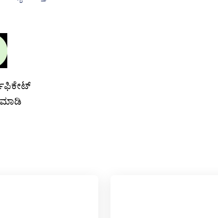
ಿಫಿಕೇಟ್
 ಮಾಡಿ