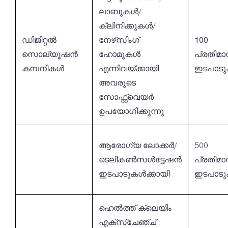
ലാബുകൾ/
ക്ലിനിക്കുകൾ/
ഡിജിറ്റൽ
നേഴ്‌സിംഗ്
100
സൊല്യൂഷൻ
ഹോമുകൾ
പ്രതിമ
കമ്പനികൾ
എന്നിവയ്ക്കായി
ഇടപാട
അവരുടെ
സോഫ്റ്റ്‌വെയർ
ഉപയോഗിക്കുന്നു
ആരോഗ്യ ലോക്കർ/
500
ടെലികൺസൾട്ടേഷൻ
പ്രതിമ
ഇടപാടുകൾക്കായി
ഇടപാട
ഹെൽത്ത് ക്ലെയിം
എക്സ്ചേഞ്ച്