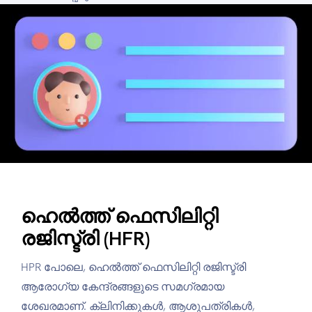
ഹെൽത്ത് ഫെസിലിറ്റി
രജിസ്ട്രി (HFR)
HPR പോലെ, ഹെൽത്ത് ഫെസിലിറ്റി രജിസ്ട്രി
ആരോഗ്യ കേന്ദ്രങ്ങളുടെ സമഗ്രമായ
ശേഖരമാണ്. ക്ലിനിക്കുകൾ, ആശുപത്രികൾ,