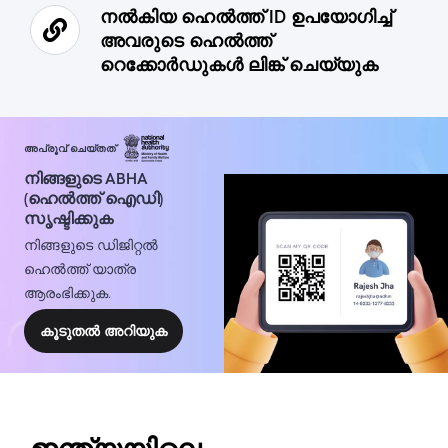
നൽകിയ ഹെൽത്ത് ID ഉപയോഗിച്ച്
അവരുടെ ഹെൽത്ത്
റെക്കോർഡുകൾ ലിങ്ക് ചെയ്യുക
അപ്രൂവ് ചെയ്തത്
നിങ്ങളുടെ ABHA
(ഹെൽത്ത് ഐഡി)
സൃഷ്ടിക്കുക
നിങ്ങളുടെ ഡിജിറ്റൽ
ഹെൽത്ത് യാത്ര
ആരംഭിക്കുക.
കൂടുതൽ അറിയുക