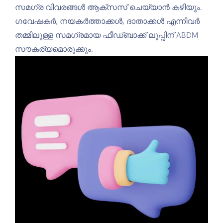
സമഗ്ര വിവരങ്ങൾ ആക്സസ് ചെയ്യാൻ കഴിയും.
ഗവേഷകർ, നയകര്‍ത്താക്കള്‍, ദാതാക്കൾ എന്നിവർ
തമ്മിലുള്ള സമഗ്രമായ ഫീഡ്ബാക്ക് ലൂപ്പിന് ABDM
സൗകര്യമൊരുക്കും.