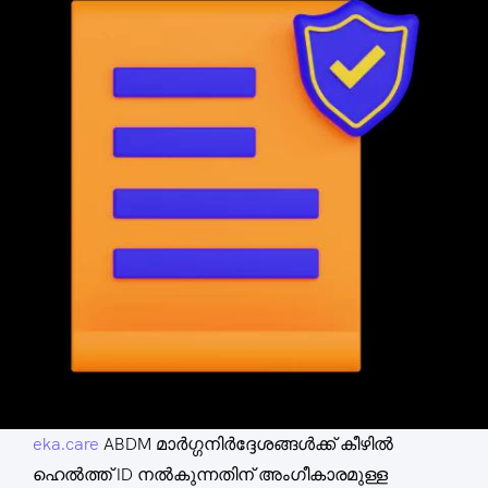
eka.care
ABDM മാർഗ്ഗനിർദ്ദേശങ്ങൾക്ക് കീഴിൽ
ഹെൽത്ത് ID നൽകുന്നതിന് അംഗീകാരമുള്ള