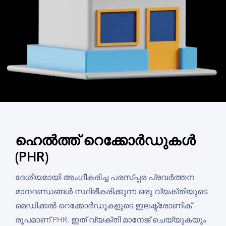
ഹെൽത്ത് റെക്കോർഡുകൾ
(PHR)
ദേശീയമായി അംഗീകരിച്ച പരസ്പ്പര പ്രവർത്തന
മാനദണ്ഡങ്ങൾ സ്ഥിരീകരിക്കുന്ന ഒരു വ്യക്തിയുടെ
മെഡിക്കൽ റെക്കോർഡുകളുടെ ഇലക്ട്രോണിക്
രൂപമാണ് PHR. ഇത് വ്യക്തി മാനേജ് ചെയ്യുകയും