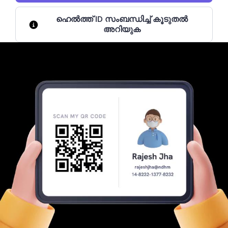
ഹെൽത്ത് ID സംബന്ധിച്ച് കൂടുതൽ
അറിയുക