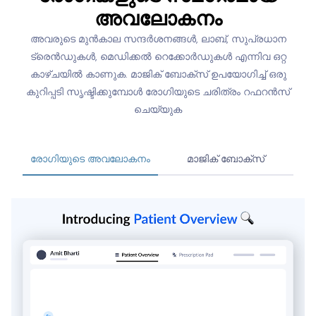
അവലോകനം
അവരുടെ മുൻകാല സന്ദർശനങ്ങൾ, ലാബ്, സുപ്രധാന
ട്രെൻഡുകൾ, മെഡിക്കൽ റെക്കോർഡുകൾ എന്നിവ ഒറ്റ
കാഴ്‌ചയിൽ കാണുക. മാജിക് ബോക്സ് ഉപയോഗിച്ച് ഒരു
കുറിപ്പടി സൃഷ്ടിക്കുമ്പോൾ രോഗിയുടെ ചരിത്രം റഫറൻസ്
ചെയ്യുക
രോഗിയുടെ അവലോകനം
മാജിക് ബോക്സ്