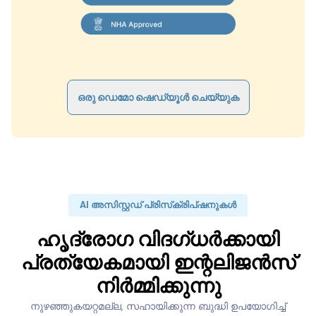
ഒരു ഡെമോ ഷെഡ്യൂൾ ചെയ്യുക
AI അസിസ്റ്റഡ് പ്രിസ്‌ക്രിപ്‌ഷനുകൾ
ഹൃദ്രോഗ വിദഗ്ധർക്കായി
പ്രത്യേകമായി ഇന്റലിജൻസ്
നിർമ്മിക്കുന്നു
നുഴഞ്ഞുകയറ്റമല്ല, സഹായിക്കുന്ന ബുദ്ധി ഉപയോഗിച്ച്