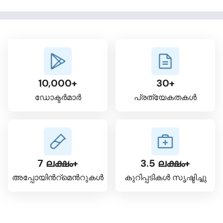
10,000+
30+
ഡോക്ടർമാർ
പ്രത്യേകതകൾ
7 ലക്ഷം+
3.5 ലക്ഷം+
അപ്പോയിന്‍റ്മെന്‍റുകൾ
കുറിപ്പടികൾ സൃഷ്ടിച്ചു