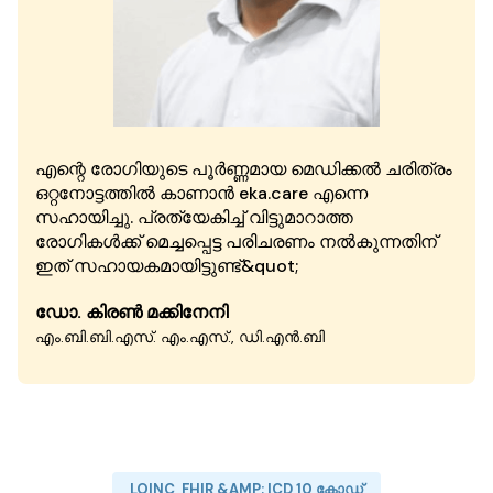
എന്റെ രോഗിയുടെ പൂർണ്ണമായ മെഡിക്കൽ ചരിത്രം
ഒറ്റനോട്ടത്തിൽ കാണാൻ eka.care എന്നെ
സഹായിച്ചു. പ്രത്യേകിച്ച് വിട്ടുമാറാത്ത
രോഗികൾക്ക് മെച്ചപ്പെട്ട പരിചരണം നൽകുന്നതിന്
ഇത് സഹായകമായിട്ടുണ്ട്&quot;
ഡോ. കിരൺ മക്കിനേനി
എം.ബി.ബി.എസ്. എം.എസ്., ഡി.എൻ.ബി
LOINC, FHIR &AMP; ICD 10 കോഡ്