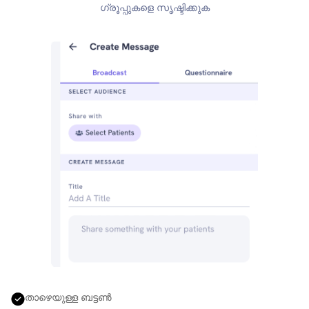
ഗ്രൂപ്പുകളെ സൃഷ്ടിക്കുക
താഴെയുള്ള ബട്ടൺ