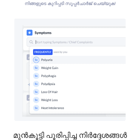
നിങ്ങളുടെ കുറിപ്പടി സൂപ്പർചാർജ് ചെയ്യുക!
മുൻകൂട്ടി പൂരിപ്പിച്ച നിർദ്ദേശങ്ങൾ