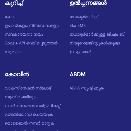
കുറിച്ച്‎
ഉൽപ്പന്നങ്ങൾ
ഹോം
ഡോക്ടര്‍മാര്‍ക്ക്
ഉപാധികളും നിബന്ധനകളും
Eka EMR
സ്വകാര്യതാ നയം
ഡോക്ടർമാർക്കുള്ള ജി.എം.ബി
Google API വെളിപ്പെടുത്തൽ
ന്യൂറോളജിസ്റ്റുകൾക്കുള്ള
സുരക്ഷ
ഇ.എം.ആർ
കോവിൻ
ABDM
വാക്സിനേഷൻ സ്ലോട്ട്
ABHA സൃഷ്ടിക്കുക
ബുക്ക് ചെയ്യുക
വാക്സിനേഷൻ സർട്ടിഫിക്കറ്റ്
ഡൗൺലോഡ് ചെയ്യുക
മൊബൈൽ നമ്പർ മാറ്റുക