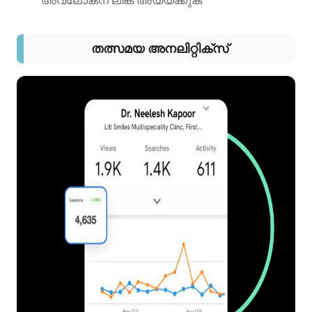
അവലോകന ലിങ്ക് അയയ്ക്കുക
തത്സമയ അനലിറ്റിക്സ്