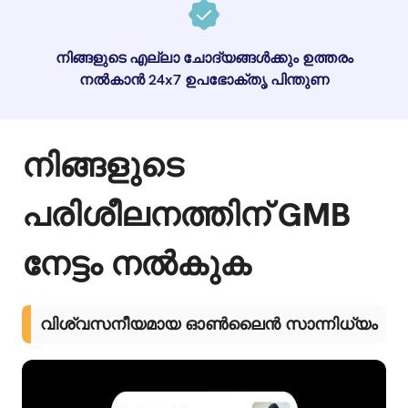
നിങ്ങളുടെ എല്ലാ ചോദ്യങ്ങൾക്കും ഉത്തരം
നൽകാൻ 24x7 ഉപഭോക്തൃ പിന്തുണ
നിങ്ങളുടെ
പരിശീലനത്തിന് GMB
നേട്ടം നൽകുക
വിശ്വസനീയമായ ഓൺലൈൻ സാന്നിധ്യം