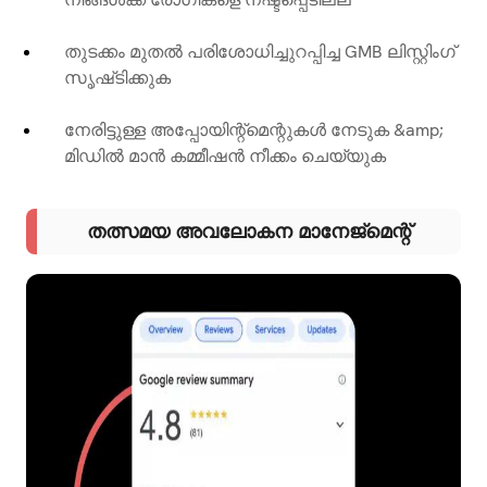
തുടക്കം മുതൽ പരിശോധിച്ചുറപ്പിച്ച GMB ലിസ്റ്റിംഗ്
സൃഷ്‌ടിക്കുക
നേരിട്ടുള്ള അപ്പോയിന്റ്‌മെന്റുകൾ നേടുക &amp;
മിഡിൽ മാൻ കമ്മീഷൻ നീക്കം ചെയ്യുക
തത്സമയ അവലോകന മാനേജ്മെന്റ്