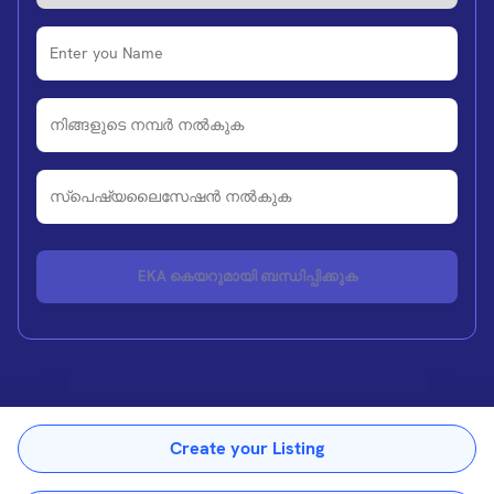
EKA കെയറുമായി ബന്ധിപ്പിക്കുക
Create your Listing
പകർപ്പവകാശം ©
2026
eka.care