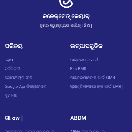
କନେକ୍ଟେଡ୍ କେୟାର୍
ତୁମର ସ୍ୱାସ୍ଥ୍ୟର ଦାୟିତ୍। ନିଅ |
ପରିଚୟ
ଉତ୍ପାଦଗୁଡିକ
ହୋମ୍
ଡାକ୍ତରଙ୍କ ପାଇଁ
ସର୍ତ୍ତାବଳୀ
Eka EMR
ଗୋପନୀୟତା ନୀତି
ଡାକ୍ତରମାନଙ୍କ ପାଇଁ GMB
Google Api ଡିସକ୍ଲୋଜର୍
ସ୍ନାୟୁବିଜ୍ଞାନୀମାନଙ୍କ ପାଇଁ EMR |
ସୁରକ୍ଷା
ଗା ow |
ABDM
ଭାକ୍ସିନେସନ୍ ସ୍ଲଟ୍ ବୁକ୍ କରନ୍ତୁ
ABHA ତିଆରି କରନ୍ତୁ