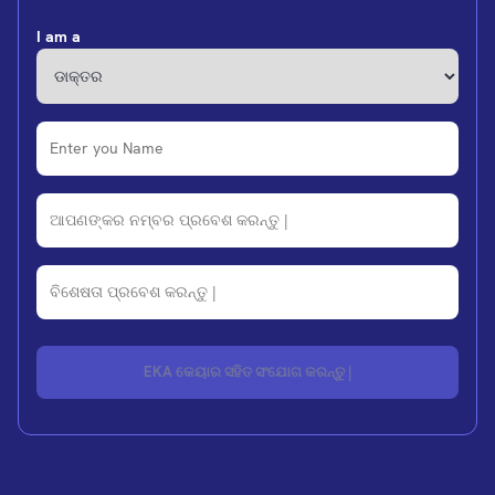
I am a
EKA କେୟାର ସହିତ ସଂଯୋଗ କରନ୍ତୁ |