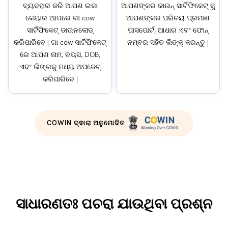
ବ୍ୟବହାର କରି ଆପଣ ଇକା
ଆପଣଙ୍କର କାଉନ୍ ସାର୍ଟିଫିକେଟ୍ କୁ
କେୟାର ଆପରେ ଗା cow
ଆପଣଙ୍କର ପରିଚୟ ପ୍ରମାଣ
ସାର୍ଟିଫିକେଟ୍ ଡାଉନଲୋଡ୍
ପାସପୋର୍ଟ, ଆଧାର ଏବଂ ଫୋନ୍
କରିପାରିବେ | ଗା cow ସାର୍ଟିଫିକେଟ୍
ନମ୍ବର ସହିତ ଲିଙ୍କ୍ କରନ୍ତୁ |
ରେ ଆପଣ ନାମ, ବୟସ, DOB,
ଏବଂ ଲିଙ୍ଗକୁ ମଧ୍ୟ ଅପଡେଟ୍
କରିପାରିବେ |
COWIN ଦ୍ଵାରା ଅନୁମୋଦିତ
ସାଧାରଣତଃ ପଚରା ଯାଉଥିବା ପ୍ରଶ୍ନ