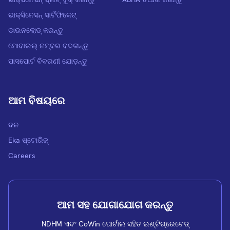
ଭାକ୍ସିନେସନ୍ ସାର୍ଟିଫିକେଟ୍
ଡାଉନଲୋଡ୍ କରନ୍ତୁ
ମୋବାଇଲ୍ ନମ୍ବର ବଦଳାନ୍ତୁ
ପାସପୋର୍ଟ ବିବରଣୀ ଯୋଡ଼ନ୍ତୁ
ଆମ ବିଷୟରେ
ଦଳ
Eka ଷ୍ଟୋରିଜ୍
Careers
ଆମ ସହ ଯୋଗାଯୋଗ କରନ୍ତୁ
NDHM ଏବଂ CoWin ପୋର୍ଟାଲ ସହିତ ଇଣ୍ଟିଗ୍ରେଟେଡ୍‍