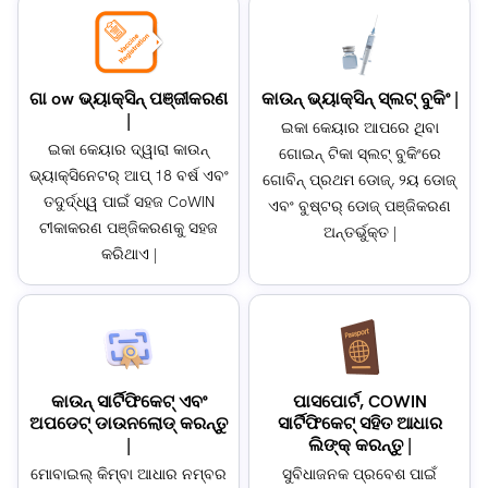
ଗା ow ଭ୍ୟାକ୍ସିନ୍ ପଞ୍ଜୀକରଣ
କାଉନ୍ ଭ୍ୟାକ୍ସିନ୍ ସ୍ଲଟ୍ ବୁକିଂ |
|
ଇକା କେୟାର ଆପରେ ଥିବା
ଇକା କେୟାର ଦ୍ୱାରା କାଉନ୍
ଗୋଇନ୍ ଟିକା ସ୍ଲଟ୍ ବୁକିଂରେ
ଭ୍ୟାକ୍ସିନେଟର୍ ଆପ୍ 18 ବର୍ଷ ଏବଂ
ଗୋବିନ୍ ପ୍ରଥମ ଡୋଜ୍, ୨ୟ ଡୋଜ୍
ତଦୁର୍ଦ୍ଧ୍ୱ ପାଇଁ ସହଜ CoWIN
ଏବଂ ବୁଷ୍ଟର୍ ଡୋଜ୍ ପଞ୍ଜିକରଣ
ଟୀକାକରଣ ପଞ୍ଜିକରଣକୁ ସହଜ
ଅନ୍ତର୍ଭୁକ୍ତ |
କରିଥାଏ |
କାଉନ୍ ସାର୍ଟିଫିକେଟ୍ ଏବଂ
ପାସପୋର୍ଟ, COWIN
ଅପଡେଟ୍ ଡାଉନଲୋଡ୍ କରନ୍ତୁ
ସାର୍ଟିଫିକେଟ୍ ସହିତ ଆଧାର
|
ଲିଙ୍କ୍ କରନ୍ତୁ |
ମୋବାଇଲ୍ କିମ୍ବା ଆଧାର ନମ୍ବର
ସୁବିଧାଜନକ ପ୍ରବେଶ ପାଇଁ