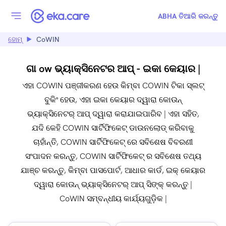
ABHA ତିଆରି କରନ୍ତୁ
ହୋମ୍
CoWIN
ଗା ow ଭ୍ୟାକ୍ସିନେଟର ଆପ୍ - ଇକା କେୟାର |
ଏହା COWIN ପଞ୍ଜୀକରଣ ହେଉ କିମ୍ବା COWIN ଟିକା ସ୍ଲଟ୍
ବୁକିଂ ହେଉ, ଏହା ଇକା କେୟାର ଦ୍ୱାରା କୋଉନ୍
ଭ୍ୟାକ୍ସିନେଟର୍ ଆପ୍ ଦ୍ୱାରା କରାଯାଇପାରିବ | ଏହା ସହିତ,
ଯଦି କେହି COWIN ସାର୍ଟିଫିକେଟ୍ ଡାଉନଲୋଡ୍ କରିବାକୁ
ଚାହାଁନ୍ତି, COWIN ସାର୍ଟିଫିକେଟ୍ ରେ ସବିଶେଷ ବିବରଣୀ
ସଂପାଦନ କରନ୍ତୁ, COWIN ସାର୍ଟିଫିକେଟ୍ ର ସବିଶେଷ ତଥ୍ୟ
ଯାଞ୍ଚ କରନ୍ତୁ, କିମ୍ବା ପାସପୋର୍ଟ, ଆଧାର କାର୍ଡ, ଇକ୍ କେୟାର
ଦ୍ୱାରା କୋଉନ୍ ଭ୍ୟାକ୍ସିନେଟର୍ ଆପ୍ ସିଙ୍କ୍ କରନ୍ତୁ |
CoWIN ସମ୍ବନ୍ଧୀୟ କାର୍ଯ୍ୟଗୁଡ଼ିକ |