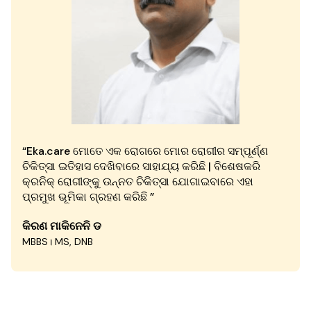
“Eka.care ମୋତେ ଏକ ରୋଗରେ ମୋର ରୋଗୀର ସମ୍ପୂର୍ଣ୍ଣ
ଚିକିତ୍ସା ଇତିହାସ ଦେଖିବାରେ ସାହାଯ୍ୟ କରିଛି | ବିଶେଷକରି
କ୍ରନିକ୍ ରୋଗୀଙ୍କୁ ଉନ୍ନତ ଚିକିତ୍ସା ଯୋଗାଇବାରେ ଏହା
ପ୍ରମୁଖ ଭୂମିକା ଗ୍ରହଣ କରିଛି ”
କିରଣ ମାକିନେନି ଡ
MBBS। MS, DNB