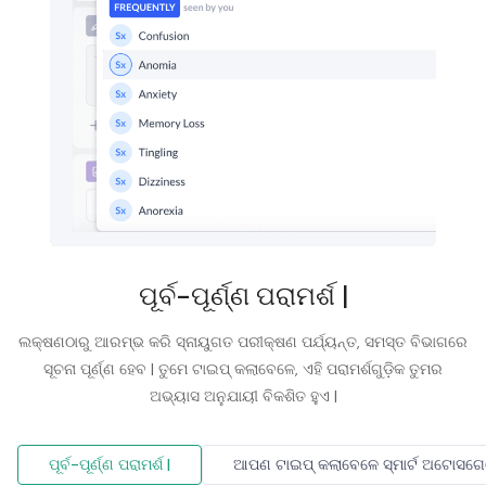
ପୂର୍ବ-ପୂର୍ଣ୍ଣ ପରାମର୍ଶ |
ଲକ୍ଷଣଠାରୁ ଆରମ୍ଭ କରି ସ୍ନାୟୁଗତ ପରୀକ୍ଷଣ ପର୍ଯ୍ୟନ୍ତ, ସମସ୍ତ ବିଭାଗରେ
ସୂଚନା ପୂର୍ଣ୍ଣ ହେବ | ତୁମେ ଟାଇପ୍ କଲାବେଳେ, ଏହି ପରାମର୍ଶଗୁଡ଼ିକ ତୁମର
ଅଭ୍ୟାସ ଅନୁଯାୟୀ ବିକଶିତ ହୁଏ |
ପୂର୍ବ-ପୂର୍ଣ୍ଣ ପରାମର୍ଶ |
ଆପଣ ଟାଇପ୍ କଲାବେଳେ ସ୍ମାର୍ଟ ଅଟୋସଗେଜ