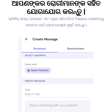
ଆପଣଙ୍କର ରୋଗୀମାନଙ୍କ ସହିତ
ଯୋଗାଯୋଗ କରନ୍ତୁ |
କ୍ଲିନିକ୍ ସମୟ, ଇଭେଣ୍ଟ ଏବଂ ଅଧିକ ପରିବର୍ତ୍ତନ ବିଷୟରେ ସେମାନଙ୍କୁ
ଜଣାଇବା ପାଇଁ ରୋଗୀ ଗୋଷ୍ଠୀ ସୃଷ୍ଟି କରନ୍ତୁ |