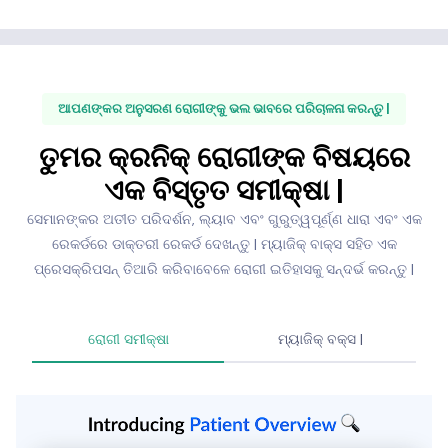
ଆପଣଙ୍କର ଅନୁସରଣ ରୋଗୀଙ୍କୁ ଭଲ ଭାବରେ ପରିଚାଳନା କରନ୍ତୁ |
ତୁମର କ୍ରନିକ୍ ରୋଗୀଙ୍କ ବିଷୟରେ
ଏକ ବିସ୍ତୃତ ସମୀକ୍ଷା |
ସେମାନଙ୍କର ଅତୀତ ପରିଦର୍ଶନ, ଲ୍ୟାବ ଏବଂ ଗୁରୁତ୍ୱପୂର୍ଣ୍ଣ ଧାରା ଏବଂ ଏକ
ରେକର୍ଡରେ ଡାକ୍ତରୀ ରେକର୍ଡ ଦେଖନ୍ତୁ | ମ୍ୟାଜିକ୍ ବାକ୍ସ ସହିତ ଏକ
ପ୍ରେସକ୍ରିପସନ୍ ତିଆରି କରିବାବେଳେ ରୋଗୀ ଇତିହାସକୁ ସନ୍ଦର୍ଭ କରନ୍ତୁ |
ରୋଗୀ ସମୀକ୍ଷା
ମ୍ୟାଜିକ୍ ବକ୍ସ |