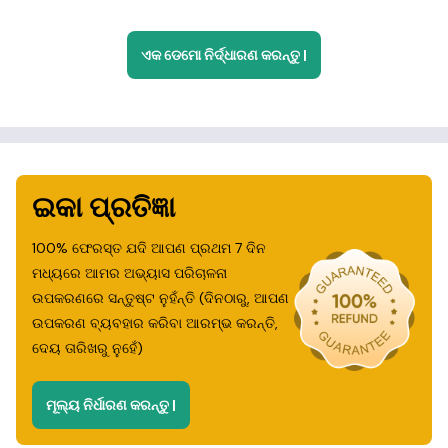
ଏକ ଡେମୋ ନିର୍ଦ୍ଧାରଣ କରନ୍ତୁ |
ଇକା ପ୍ରତିଜ୍ଞା
100% ଫେରସ୍ତ ଯଦି ଆପଣ ପ୍ରଥମ 7 ଦିନ
ମଧ୍ୟରେ ଆମର ଅଭ୍ୟାସ ପରିଚାଳନା
ଉପକରଣରେ ସନ୍ତୁଷ୍ଟ ନୁହଁନ୍ତି (ଦିନଠାରୁ, ଆପଣ
ଉପକରଣ ବ୍ୟବହାର କରିବା ଆରମ୍ଭ କରନ୍ତି,
ଦେୟ ତାରିଖରୁ ନୁହେଁ)
ମୂଲ୍ୟ ନିର୍ଧାରଣ କରନ୍ତୁ |