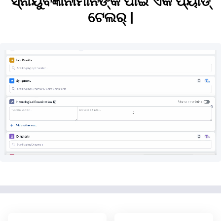
ସ୍ନାୟୁବିଜ୍ଞାନୀମାନଙ୍କ ପାଇଁ ଏକ ପ୍ୟାଡ୍
ଟେଲର୍ |