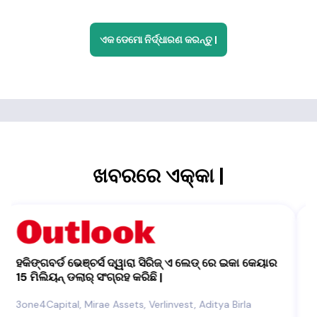
ଏକ ଡେମୋ ନିର୍ଦ୍ଧାରଣ କରନ୍ତୁ |
ଖବରରେ ଏକ୍କା |