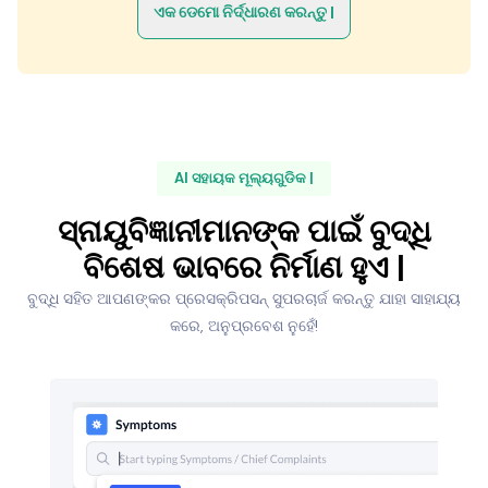
ଏକ ଡେମୋ ନିର୍ଦ୍ଧାରଣ କରନ୍ତୁ |
AI ସହାୟକ ମୂଲ୍ୟଗୁଡିକ |
ସ୍ନାୟୁବିଜ୍ଞାନୀମାନଙ୍କ ପାଇଁ ବୁଦ୍ଧି
ବିଶେଷ ଭାବରେ ନିର୍ମାଣ ହୁଏ |
ବୁଦ୍ଧି ସହିତ ଆପଣଙ୍କର ପ୍ରେସକ୍ରିପସନ୍ ସୁପରଚାର୍ଜ କରନ୍ତୁ ଯାହା ସାହାଯ୍ୟ
କରେ, ଅନୁପ୍ରବେଶ ନୁହେଁ!