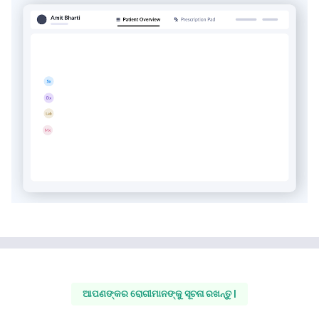
ଆପଣଙ୍କର ରୋଗୀମାନଙ୍କୁ ସୂଚନା ରଖନ୍ତୁ |