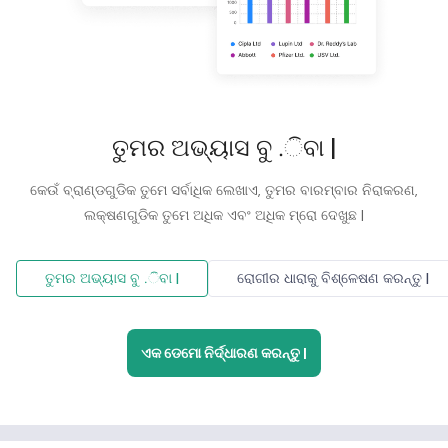
ତୁମର ଅଭ୍ୟାସ ବୁ .ିବା |
କେଉଁ ବ୍ରାଣ୍ଡଗୁଡିକ ତୁମେ ସର୍ବାଧିକ ଲେଖାଏ, ତୁମର ବାରମ୍ବାର ନିରାକରଣ,
ଲକ୍ଷଣଗୁଡିକ ତୁମେ ଅଧିକ ଏବଂ ଅଧିକ ମ୍ରୋ ଦେଖୁଛ |
ତୁମର ଅଭ୍ୟାସ ବୁ .ିବା |
ରୋଗୀର ଧାରାକୁ ବିଶ୍ଳେଷଣ କରନ୍ତୁ |
ଏକ ଡେମୋ ନିର୍ଦ୍ଧାରଣ କରନ୍ତୁ |