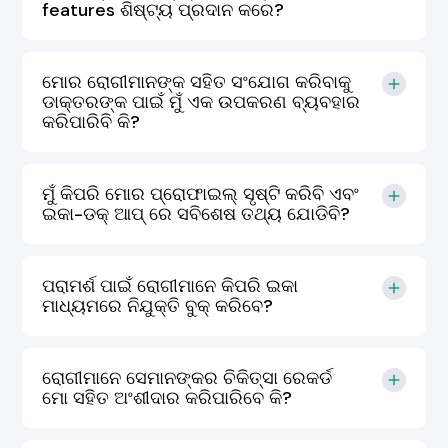
features ଶିଷ୍ଟ୍ୟ ପ୍ରଦାନ କରେ?
ମୋର ରୋଗୀମାନଙ୍କ ସହିତ ସଂଯୋଗ କରିବାକୁ
ଡାକ୍ତରଙ୍କ ପାଇଁ ମୁଁ ଏକ ଉପକରଣ ବ୍ୟବହାର
କରିପାରିବି କି?
ମୁଁ କିପରି ମୋର ପ୍ରୋଫାଇଲ୍ ସୃଷ୍ଟି କରିବି ଏବଂ
ଇକା-ଡକ୍ ଆପ୍ ରେ ସବିଶେଷ ତଥ୍ୟ ଯୋଡିବି?
ପରାମର୍ଶ ପାଇଁ ରୋଗୀମାନେ କିପରି ଇକା
ମାଧ୍ୟମରେ ନିଯୁକ୍ତି ବୁକ୍ କରିବେ?
ରୋଗୀମାନେ ସେମାନଙ୍କର ଚିକିତ୍ସା ରେକର୍ଡ
ମୋ ସହିତ ଅଂଶୀଦାର କରିପାରିବେ କି?