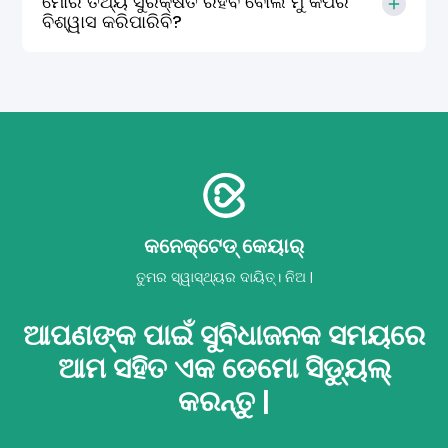
ମୋର ତଥ୍ୟ ସୁରକ୍ଷିତ ରହିବ ବୋଲି ମୁଁ କିପରି
ବିଶ୍ୱାସ କରିପାରିବି?
କନେକ୍ଟେଡ୍ କେୟାର୍
ତୁମର ସ୍ୱାସ୍ଥ୍ୟର ଦାୟିତ୍। ନିଅ |
ଆପଣଙ୍କ ପାଇଁ ସୁବିଧାଜନକ ସମୟରେ
ଆମ ସହିତ ଏକ ଡେମୋ ସିଡ୍ୟୁଲ୍
କରନ୍ତୁ |