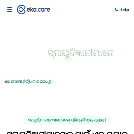
Help
ପାଇଁ ବ୍ୟକ୍ତିଗତ ଅଭ୍ୟାସ
ପରିଚାଳନା |
ସ୍ନାୟୁବିଜ୍ଞାନୀମାନେ
ଏକ ଡେମୋ ନିର୍ଦ୍ଧାରଣ କରନ୍ତୁ |
ବ EX ଶିଷ୍ଟ୍ୟଗୁଡିକ ଏକ୍ସପ୍ଲୋର୍ କରନ୍ତୁ |
ସମ୍ପୁର୍ଣ୍ଣ କଷ୍ଟମାଇଜେବଲ୍ ପ୍ରିସ୍କ୍ରିପ୍ସନ୍ ପ୍ୟାଡ୍ |