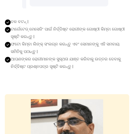
ତଳ ବଟନ୍ |
ଟାର୍ଗେଟେଡ୍ ମେସେଜିଂ ପାଇଁ ନିର୍ଦ୍ଦିଷ୍ଟ ରୋଗୀଙ୍କ ଗୋଷ୍ଠୀ କିମ୍ବା ଗୋଷ୍ଠୀ
ସୃଷ୍ଟି କରନ୍ତୁ |
ଫଟୋ କିମ୍ବା ଲିଙ୍କ୍ ସଂଲଗ୍ନ କରନ୍ତୁ ଏବଂ ସେମାନଙ୍କୁ ଏହି ସମବାୟ
ସମିତିକୁ ପଠାନ୍ତୁ |
ଆପଣଙ୍କର ରୋଗୀମାନଙ୍କ ସୁସ୍ଥତା ଯାଞ୍ଚ କରିବାକୁ ଉତ୍ତର ଦେବାକୁ
ନିର୍ଦ୍ଦିଷ୍ଟ ପ୍ରଶ୍ନପତ୍ର ସୃଷ୍ଟି କରନ୍ତୁ |