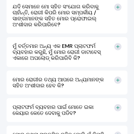
ଯଦି ସେମାନେ ମୋ ସହିତ ସଂଯୋଗ କରିବାକୁ
ଚାହାଁନ୍ତି, ରୋଗୀ କିପରି ମୋର ସମ୍ପର୍କୀୟ /
ସାଙ୍ଗମାନଙ୍କ ସହିତ ମୋର ପ୍ରୋଫାଇଲ୍
ଅଂଶୀଦାର କରିପାରିବେ?
ମୁଁ ବର୍ତ୍ତମାନ ଅନ୍ୟ ଏକ EMR ପ୍ଲାଟଫର୍ମ
ବ୍ୟବହାର କରୁଛି, ମୁଁ ମୋର ରୋଗୀ ଡାଟାବେସ୍
ଏକାରେ ଅପଲୋଡ୍ କରିପାରିବି କି?
ମୋର ରୋଗୀର ତଥ୍ୟ ଆପରେ ଅନ୍ୟମାନଙ୍କ
ସହିତ ଅଂଶୀଦାର ହେବ କି?
ପ୍ଲାଟଫର୍ମ ବ୍ୟବହାର ପାଇଁ ମୋତେ ଇକା
କେୟାର କେତେ ଦେବାକୁ ପଡିବ?