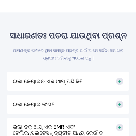
ସାଧାରଣତଃ ପଚରା ଯାଉଥିବା ପ୍ରଶ୍ନ
ଆପଣଙ୍କ ପାଖରେ ଥିବା ସମସ୍ତ ପ୍ରଶ୍ନ ପାଇଁ ଆମେ ସର୍ବଦା ସମାଧାନ
ପ୍ରଦାନ କରିବାକୁ ଏଠାରେ ଅଛୁ |
ଇକା କେୟାରର ଏକ ଆପ୍ ଅଛି କି?
ଇକା କେୟାର କ’ଣ?
ଇକା ଡକ୍ ଆପ୍ ଏକ EMR ଏବଂ
ଟେଲିକନ୍ସଲଟେସନ୍ ବ୍ୟତୀତ ଅନ୍ୟ କେଉଁ ବ