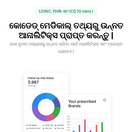
LOINC, FHIR ଏବଂ ICD 10 କୋଡ୍ |
କୋଡେଡ୍ ମେଡିକାଲ୍ ତଥ୍ୟରୁ ଉନ୍ନତ
ଆନାଲିଟିକ୍ସ ପ୍ରାପ୍ତ କରନ୍ତୁ |
ଇକା ତୁମର ଅଭ୍ୟାସକୁ ଉନ୍ନତ କରିବା ପାଇଁ ଆନାଲିଟିକ୍ସ ଏବଂ ଟ୍ରେଣ୍ଡ
ଯୋଗାଏ |