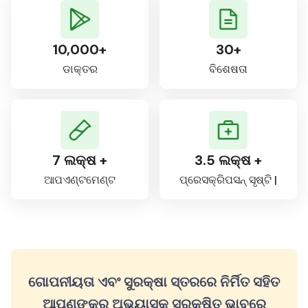
10,000+
30+
ଡାକ୍ତର
ବିଶେଷତା
7 ଲକ୍ଷ +
3.5 ଲକ୍ଷ +
ଆପଏଣ୍ଟମେଣ୍ଟ
ପ୍ରେସକ୍ରିପସନ୍ ସୃଷ୍ଟି |
ଗୋପନୀୟତା ଏବଂ ସୁରକ୍ଷା ସ୍ତରରେ ନିର୍ମିତ ସହିତ
ଆପଣଙ୍କର ଅଭ୍ୟାସକୁ ସୁରକ୍ଷିତ ଭାବରେ