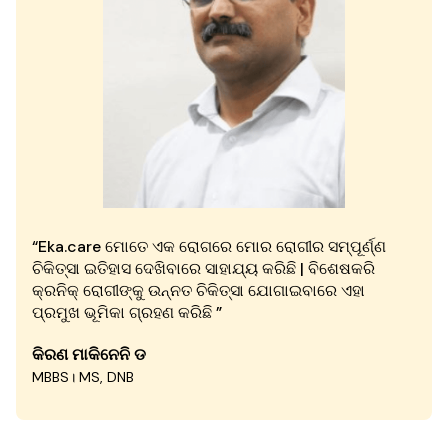
“Eka.care ମୋତେ ଏକ ରୋଗରେ ମୋର ରୋଗୀର ସମ୍ପୂର୍ଣ୍ଣ
ଚିକିତ୍ସା ଇତିହାସ ଦେଖିବାରେ ସାହାଯ୍ୟ କରିଛି | ବିଶେଷକରି
କ୍ରନିକ୍ ରୋଗୀଙ୍କୁ ଉନ୍ନତ ଚିକିତ୍ସା ଯୋଗାଇବାରେ ଏହା
ପ୍ରମୁଖ ଭୂମିକା ଗ୍ରହଣ କରିଛି ”
କିରଣ ମାକିନେନି ଡ
MBBS। MS, DNB