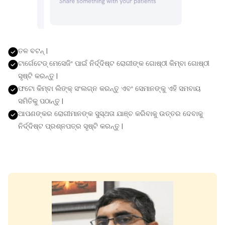
ତଳ ବଟନ୍ |
ଟାର୍ଗେଟେଡ୍ ମେସେଜିଂ ପାଇଁ ନିର୍ଦ୍ଦିଷ୍ଟ ରୋଗୀଙ୍କ ଗୋଷ୍ଠୀ କିମ୍ବା ଗୋଷ୍ଠୀ
ସୃଷ୍ଟି କରନ୍ତୁ |
ଫଟୋ କିମ୍ବା ଲିଙ୍କ୍ ସଂଲଗ୍ନ କରନ୍ତୁ ଏବଂ ସେମାନଙ୍କୁ ଏହି ସମବାୟ
ସମିତିକୁ ପଠାନ୍ତୁ |
ଆପଣଙ୍କର ରୋଗୀମାନଙ୍କ ସୁସ୍ଥତା ଯାଞ୍ଚ କରିବାକୁ ଉତ୍ତର ଦେବାକୁ
ନିର୍ଦ୍ଦିଷ୍ଟ ପ୍ରଶ୍ନପତ୍ର ସୃଷ୍ଟି କରନ୍ତୁ |