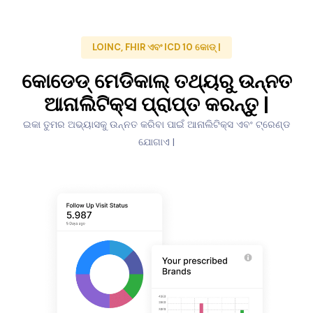
LOINC, FHIR ଏବଂ ICD 10 କୋଡ୍ |
କୋଡେଡ୍ ମେଡିକାଲ୍ ତଥ୍ୟରୁ ଉନ୍ନତ
ଆନାଲିଟିକ୍ସ ପ୍ରାପ୍ତ କରନ୍ତୁ |
ଇକା ତୁମର ଅଭ୍ୟାସକୁ ଉନ୍ନତ କରିବା ପାଇଁ ଆନାଲିଟିକ୍ସ ଏବଂ ଟ୍ରେଣ୍ଡ
ଯୋଗାଏ |