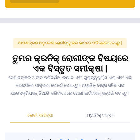
ଆପଣଙ୍କର ଅନୁସରଣ ରୋଗୀଙ୍କୁ ଭଲ ଭାବରେ ପରିଚାଳନା କରନ୍ତୁ |
ତୁମର କ୍ରନିକ୍ ରୋଗୀଙ୍କ ବିଷୟରେ
ଏକ ବିସ୍ତୃତ ସମୀକ୍ଷା |
ସେମାନଙ୍କର ଅତୀତ ପରିଦର୍ଶନ, ଲ୍ୟାବ ଏବଂ ଗୁରୁତ୍ୱପୂର୍ଣ୍ଣ ଧାରା ଏବଂ ଏକ
ରେକର୍ଡରେ ଡାକ୍ତରୀ ରେକର୍ଡ ଦେଖନ୍ତୁ | ମ୍ୟାଜିକ୍ ବାକ୍ସ ସହିତ ଏକ
ପ୍ରେସକ୍ରିପସନ୍ ତିଆରି କରିବାବେଳେ ରୋଗୀ ଇତିହାସକୁ ସନ୍ଦର୍ଭ କରନ୍ତୁ |
ରୋଗୀ ସମୀକ୍ଷା
ମ୍ୟାଜିକ୍ ବକ୍ସ |