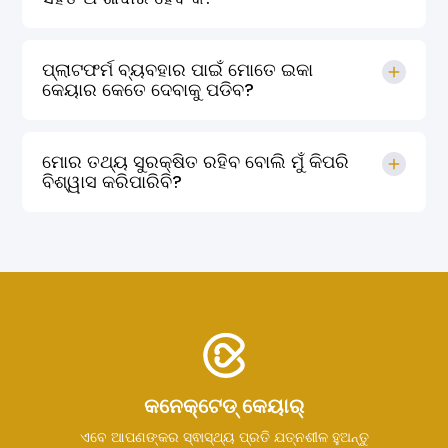
ପ୍ଲାଟଫର୍ମ ବ୍ୟବହାର ପାଇଁ ମୋତେ ଇକା
କେୟାର କେତେ ଦେବାକୁ ପଡିବ?
ମୋର ତଥ୍ୟ ସୁରକ୍ଷିତ ରହିବ ବୋଲି ମୁଁ କିପରି
ବିଶ୍ୱାସ କରିପାରିବି?
କନେକ୍ଟେଡ୍ କେୟାର୍
ଏବେ ଆପଣଙ୍କର ସ୍ଵାସ୍ଥ୍ୟ ପ୍ରତି ଯତ୍ନଶୀଳ ହୁଅନ୍ତୁ