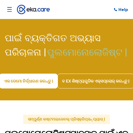
Help
ପାଇଁ ବ୍ୟକ୍ତିଗତ ଅଭ୍ୟାସ
ପରିଚାଳନା |
ପୁଲମୋନୋଲୋଜିଷ୍ଟ |
ଏକ ଡେମୋ ନିର୍ଦ୍ଧାରଣ କରନ୍ତୁ |
ବ EX ଶିଷ୍ଟ୍ୟଗୁଡିକ ଏକ୍ସପ୍ଲୋର୍ କରନ୍ତୁ |
ସମ୍ପୁର୍ଣ୍ଣ କଷ୍ଟମାଇଜେବଲ୍ ପ୍ରିସ୍କ୍ରିପ୍ସନ୍ ପ୍ୟାଡ୍ |