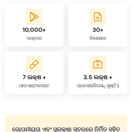
10,000+
30+
ଡାକ୍ତର
ବିଶେଷତା
7 ଲକ୍ଷ +
3.5 ଲକ୍ଷ +
ଆପଏଣ୍ଟମେଣ୍ଟ
ପ୍ରେସକ୍ରିପସନ୍ ସୃଷ୍ଟି |
ଗୋପନୀୟତା ଏବଂ ସୁରକ୍ଷା ସ୍ତରରେ ନିର୍ମିତ ସହିତ