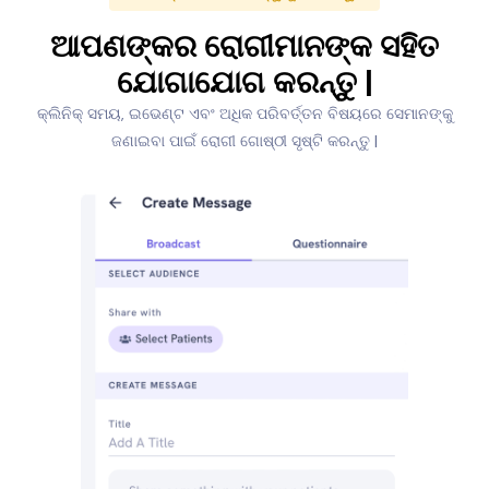
ଆପଣଙ୍କର ରୋଗୀମାନଙ୍କ ସହିତ
ଯୋଗାଯୋଗ କରନ୍ତୁ |
କ୍ଲିନିକ୍ ସମୟ, ଇଭେଣ୍ଟ ଏବଂ ଅଧିକ ପରିବର୍ତ୍ତନ ବିଷୟରେ ସେମାନଙ୍କୁ
ଜଣାଇବା ପାଇଁ ରୋଗୀ ଗୋଷ୍ଠୀ ସୃଷ୍ଟି କରନ୍ତୁ |