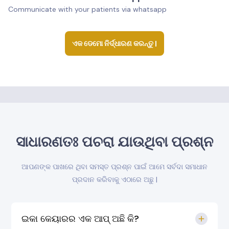
Communicate with your patients via whatsapp
ଏକ ଡେମୋ ନିର୍ଦ୍ଧାରଣ କରନ୍ତୁ |
ସାଧାରଣତଃ ପଚରା ଯାଉଥିବା ପ୍ରଶ୍ନ
ଆପଣଙ୍କ ପାଖରେ ଥିବା ସମସ୍ତ ପ୍ରଶ୍ନ ପାଇଁ ଆମେ ସର୍ବଦା ସମାଧାନ
ପ୍ରଦାନ କରିବାକୁ ଏଠାରେ ଅଛୁ |
ଇକା କେୟାରର ଏକ ଆପ୍ ଅଛି କି?