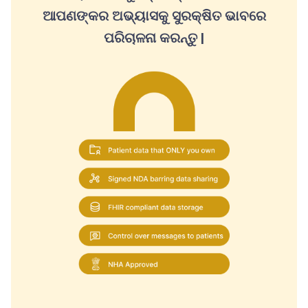
ଆପଣଙ୍କର ଅଭ୍ୟାସକୁ ସୁରକ୍ଷିତ ଭାବରେ
ପରିଚାଳନା କରନ୍ତୁ |