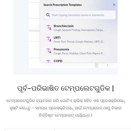
ପୂର୍ବ-ପରିଭାଷିତ ଟେମ୍ପଲେଟଗୁଡିକ |
ଟେମ୍ପଲେଟଗୁଡିକ ବ୍ୟବହାର କରି ଗୋଟିଏ କ୍ଲିକ୍ ସହିତ ଏକ ପ୍ରେସକ୍ରିପସନ୍
ସୃଷ୍ଟି କରନ୍ତୁ - ସମଗ୍ର ପ୍ରେସକ୍ରିପସନ୍ ପାଇଁ ଟେମ୍ପଲେଟ୍ ଠାରୁ ବିଭାଗ
ନିର୍ଦ୍ଦିଷ୍ଟ ଟେମ୍ପଲେଟ୍ ପର୍ଯ୍ୟନ୍ତ |