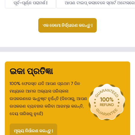
ପୂର୍ବ-ପୂର୍ଣ୍ଣ ପରାମର୍ଶ |
ଆପଣ ଟାଇପ୍ କଲାବେଳେ ସ୍ମାର୍ଟ ଅଟୋସଗେଜ
ଏକ ଡେମୋ ନିର୍ଦ୍ଧାରଣ କରନ୍ତୁ |
ଇକା ପ୍ରତିଜ୍ଞା
100% ଫେରସ୍ତ ଯଦି ଆପଣ ପ୍ରଥମ 7 ଦିନ
ମଧ୍ୟରେ ଆମର ଅଭ୍ୟାସ ପରିଚାଳନା
ଉପକରଣରେ ସନ୍ତୁଷ୍ଟ ନୁହଁନ୍ତି (ଦିନଠାରୁ, ଆପଣ
ଉପକରଣ ବ୍ୟବହାର କରିବା ଆରମ୍ଭ କରନ୍ତି,
ଦେୟ ତାରିଖରୁ ନୁହେଁ)
ମୂଲ୍ୟ ନିର୍ଧାରଣ କରନ୍ତୁ |