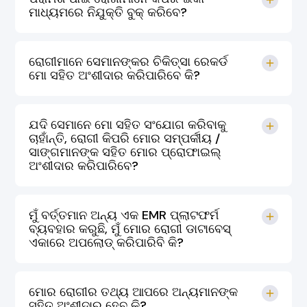
ମାଧ୍ୟମରେ ନିଯୁକ୍ତି ବୁକ୍ କରିବେ?
ରୋଗୀମାନେ ସେମାନଙ୍କର ଚିକିତ୍ସା ରେକର୍ଡ
ମୋ ସହିତ ଅଂଶୀଦାର କରିପାରିବେ କି?
ଯଦି ସେମାନେ ମୋ ସହିତ ସଂଯୋଗ କରିବାକୁ
ଚାହାଁନ୍ତି, ରୋଗୀ କିପରି ମୋର ସମ୍ପର୍କୀୟ /
ସାଙ୍ଗମାନଙ୍କ ସହିତ ମୋର ପ୍ରୋଫାଇଲ୍
ଅଂଶୀଦାର କରିପାରିବେ?
ମୁଁ ବର୍ତ୍ତମାନ ଅନ୍ୟ ଏକ EMR ପ୍ଲାଟଫର୍ମ
ବ୍ୟବହାର କରୁଛି, ମୁଁ ମୋର ରୋଗୀ ଡାଟାବେସ୍
ଏକାରେ ଅପଲୋଡ୍ କରିପାରିବି କି?
ମୋର ରୋଗୀର ତଥ୍ୟ ଆପରେ ଅନ୍ୟମାନଙ୍କ
ସହିତ ଅଂଶୀଦାର ହେବ କି?