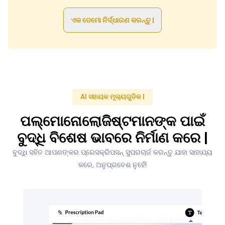
ଏକ ଡେମୋ ନିର୍ଦ୍ଧାରଣ କରନ୍ତୁ |
AI ସହାୟକ ମୂଲ୍ୟଗୁଡିକ |
ପଲ୍ମୋନୋଲୋଜିଷ୍ଟମାନଙ୍କ ପାଇଁ
ବୁଦ୍ଧି ବିଶେଷ ଭାବରେ ନିର୍ମାଣ କରେ |
ବୁଦ୍ଧି ସହିତ ଆପଣଙ୍କର ପ୍ରେସକ୍ରିପସନ୍ ସୁପରଚାର୍ଜ କରନ୍ତୁ ଯାହା ସାହାଯ୍ୟ
କରେ, ଅନୁପ୍ରବେଶ ନୁହେଁ!