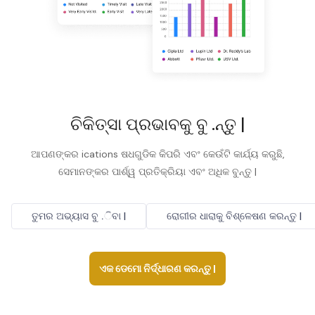
ଚିକିତ୍ସା ପ୍ରଭାବକୁ ବୁ .ନ୍ତୁ |
ଆପଣଙ୍କର ications ଷଧଗୁଡିକ କିପରି ଏବଂ କେଉଁଟି କାର୍ଯ୍ୟ କରୁଛି,
ସେମାନଙ୍କର ପାର୍ଶ୍ୱ ପ୍ରତିକ୍ରିୟା ଏବଂ ଅଧିକ ବୁନ୍ତୁ |
ତୁମର ଅଭ୍ୟାସ ବୁ .ିବା |
ରୋଗୀର ଧାରାକୁ ବିଶ୍ଳେଷଣ କରନ୍ତୁ |
ଏକ ଡେମୋ ନିର୍ଦ୍ଧାରଣ କରନ୍ତୁ |