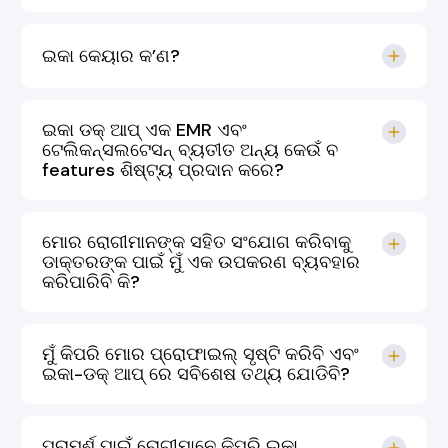
ଇକା କେୟାର କ’ଣ?
ଇକା ଡକ୍ ଆପ୍ ଏକ EMR ଏବଂ
ଟେଲିକନ୍ସଲଟେସନ୍ ବ୍ୟତୀତ ଅନ୍ୟ କେଉଁ ବ
features ଶିଷ୍ଟ୍ୟ ପ୍ରଦାନ କରେ?
ମୋର ରୋଗୀମାନଙ୍କ ସହିତ ସଂଯୋଗ କରିବାକୁ
ଡାକ୍ତରଙ୍କ ପାଇଁ ମୁଁ ଏକ ଉପକରଣ ବ୍ୟବହାର
କରିପାରିବି କି?
ମୁଁ କିପରି ମୋର ପ୍ରୋଫାଇଲ୍ ସୃଷ୍ଟି କରିବି ଏବଂ
ଇକା-ଡକ୍ ଆପ୍ ରେ ସବିଶେଷ ତଥ୍ୟ ଯୋଡିବି?
ପରାମର୍ଶ ପାଇଁ ରୋଗୀମାନେ କିପରି ଇକା