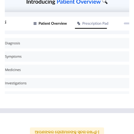
ଆପଣଙ୍କର ରୋଗୀମାନଙ୍କୁ ସୂଚନା ରଖନ୍ତୁ |