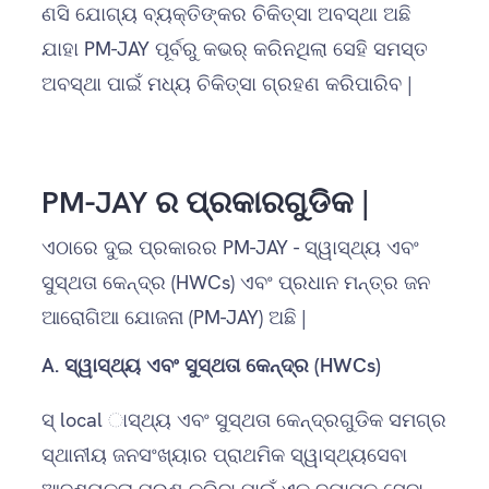
ଣସି ଯୋଗ୍ୟ ବ୍ୟକ୍ତିଙ୍କର ଚିକିତ୍ସା ଅବସ୍ଥା ଅଛି
ଯାହା PM-JAY ପୂର୍ବରୁ କଭର୍ କରିନଥିଲା ସେହି ସମସ୍ତ
ଅବସ୍ଥା ପାଇଁ ମଧ୍ୟ ଚିକିତ୍ସା ଗ୍ରହଣ କରିପାରିବ |
PM-JAY ର ପ୍ରକାରଗୁଡିକ |
ଏଠାରେ ଦୁଇ ପ୍ରକାରର PM-JAY - ସ୍ୱାସ୍ଥ୍ୟ ଏବଂ
ସୁସ୍ଥତା କେନ୍ଦ୍ର (HWCs) ଏବଂ ପ୍ରଧାନ ମନ୍ତ୍ର ଜନ
ଆରୋଗିଆ ଯୋଜନା (PM-JAY) ଅଛି |
A.
ସ୍ୱାସ୍ଥ୍ୟ ଏବଂ ସୁସ୍ଥତା କେନ୍ଦ୍ର (HWCs)
ସ୍ local ାସ୍ଥ୍ୟ ଏବଂ ସୁସ୍ଥତା କେନ୍ଦ୍ରଗୁଡିକ ସମଗ୍ର
ସ୍ଥାନୀୟ ଜନସଂଖ୍ୟାର ପ୍ରାଥମିକ ସ୍ୱାସ୍ଥ୍ୟସେବା