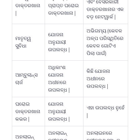
ଏବଂ ବେସରକାରୀ
ଡାକ୍ତରଖାନା
ପ୍ରାପ୍ତ ଘରୋଇ
ଡାକ୍ତରଖାନାର ଏକ
|
ଡାକ୍ତରଖାନା |
ବଡ଼ ନେଟୱାର୍କ |
ଅଭିଗମ୍ୟ (କେବଳ
ଯୋଜନା
ମାତୃତ୍ୱ
ଅଳ୍ପ ପରିସ୍ଥିତିରେ
ଅନୁଯାୟୀ
ସୁବିଧା
କେବଳ ଗୋଟିଏ
ଉପଲବ୍ଧ |
ପିଲା ପାଇଁ)
ଅଧିକାଂଶ
କିଛି ଯୋଜନା
ଆମ୍ବୁଲାନ୍ସ
ଯୋଜନା
ଅଧୀନରେ
ଚାର୍ଜ
ଅଧୀନରେ
ଉପଲବ୍ଧ |
ଉପଲବ୍ଧ |
ଘରୋଇ
ଯୋଜନା
ଏହା ଉପଲବ୍ଧ ନୁହେଁ
ଡାକ୍ତରଖାନା
ଅନୁଯାୟୀ
|
କଭର |
ଉପଲବ୍ଧ |
ଅନଲାଇନ୍
ଅନଲାଇନରେ
ଅନଲାଇନ୍