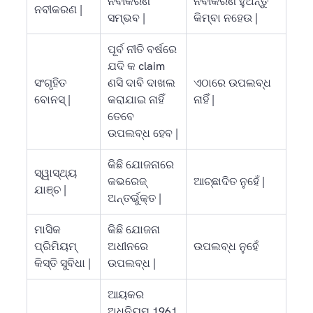
ନବୀକରଣ
ନବୀକରଣ ହୁଅନ୍ତୁ
ନବୀକରଣ |
ସମ୍ଭବ |
କିମ୍ବା ନହେଉ |
ପୂର୍ବ ନୀତି ବର୍ଷରେ
ଯଦି କ claim
ସଂଗୃହିତ
ଣସି ଦାବି ଦାଖଲ
ଏଠାରେ ଉପଲବ୍ଧ
ବୋନସ୍ |
କରାଯାଇ ନାହିଁ
ନାହିଁ |
ତେବେ
ଉପଲବ୍ଧ ହେବ |
କିଛି ଯୋଜନାରେ
ସ୍ୱାସ୍ଥ୍ୟ
କଭରେଜ୍
ଆଚ୍ଛାଦିତ ନୁହେଁ |
ଯାଞ୍ଚ |
ଅନ୍ତର୍ଭୁକ୍ତ |
ମାସିକ
କିଛି ଯୋଜନା
ପ୍ରିମିୟମ୍
ଅଧୀନରେ
ଉପଲବ୍ଧ ନୁହେଁ
କିସ୍ତି ସୁବିଧା |
ଉପଲବ୍ଧ |
ଆୟକର
ଅଧିନିୟମ 1961