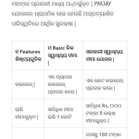
ମହଙ୍ଗା ପ୍ରଣାଳୀ ମଧ୍ୟ ଅନ୍ତର୍ଭୁକ୍ତ | PMJAY
ଯୋଜନାର ପ୍ରାଥମିକ ଲାଭ ହେଉଛି ଅପ୍ରତ୍ୟାଶିତ
ପରିସ୍ଥିତିରେ ଆର୍ଥିକ ସୁରକ୍ଷା |
ମ Basic ଳିକ
ବ Features
ସରକାରୀ ସ୍ୱାସ୍ଥ୍ୟ
ସ୍ୱାସ୍ଥ୍ୟ ବୀମା
ଶିଷ୍ଟ୍ୟଗୁଡିକ
ବୀମା ଯୋଜନା |
|
ଏକ ବ୍ୟାପକ
ଏକ ଛୋଟ କଭରେଜ୍
କଭରେଜ୍ |
କଭରେଜ୍
ପ୍ରଦାନ କରେ |
ପ୍ରଦାନ କରେ |
ସର୍ବାଧିକ Rs, ୦୦୦
ରାଶି
ସର୍ବାଧିକ ବୀମା
ଟଙ୍କା 5 ଲକ୍ଷ
ବୀମାଭୁକ୍ତ |
ରାଶି 1 କୋଟି
ବୀମାଭୁକ୍ତ |
ମାସକୁ 100 ଟଙ୍କା