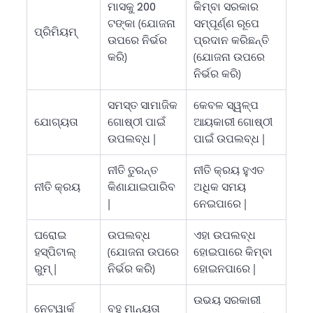
ମାସକୁ 200
କିମ୍ବା ସରକାର
ଟଙ୍କା (ଯୋଜନା
ସମ୍ପୂର୍ଣ୍ଣ ରୂପେ
ପ୍ରିମିୟମ୍
ଉପରେ ନିର୍ଭର
ପ୍ରଦାନ କରିଛନ୍ତି
କରି)
(ଯୋଜନା ଉପରେ
ନିର୍ଭର କରି)
ସମସ୍ତ ସାମାଜିକ
କେବଳ ସ୍ୱଳ୍ପ
ଯୋଗ୍ୟତା
ଗୋଷ୍ଠୀ ପାଇଁ
ଆୟକାରୀ ଗୋଷ୍ଠୀ
ଉପଲବ୍ଧ |
ପାଇଁ ଉପଲବ୍ଧ |
ନୀତି ତୁରନ୍ତ
ନୀତି କ୍ରୟ ହୁଏତ
ନୀତି କ୍ରୟ
କିଣାଯାଇପାରିବ
ଅଧିକ ସମୟ
|
ନେଇପାରେ |
ଘରୋଇ
ଉପଲବ୍ଧ
ଏହା ଉପଲବ୍ଧ
ହସ୍ପିଟାଲ୍
(ଯୋଜନା ଉପରେ
ହୋଇପାରେ କିମ୍ବା
ରୁମ୍ |
ନିର୍ଭର କରି)
ହୋଇନପାରେ |
ଉଭୟ ସରକାରୀ
ନେଟୱାର୍କ
ବହୁ ମାନ୍ୟତା