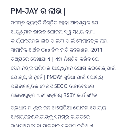
PM-JAY ର ଲାଭ |
ସମସ୍ତ ବ୍ୟକ୍ତି ନିଶ୍ଚିତ ହେବା ଆବଶ୍ୟକ ଯେ
ଆୟୁଷ୍ମାନ ଭାରତ ଯୋଜନା ସ୍ୱାସ୍ଥ୍ୟ ବୀମା
କାର୍ଯ୍ୟକ୍ରମର ଲାଭ ପାଇବା ପାଇଁ ସେମାନଙ୍କ ନାମ
ସାମାଜିକ-ଅର୍ଥନ Cas ତିକ ଜାତି ଜନଗଣନା -2011
ତଥ୍ୟରେ ଦେଖାଯାଏ | ଏହା ନିଶ୍ଚିତ କରିବ ଯେ
ସେମାନଙ୍କ ପରିବାର ଆୟୁଷ୍ମାନ ଯୋଗ କଭରେଜ୍ ପାଇଁ
ଯୋଗ୍ୟ କି ନୁହେଁ | PMJAY ସୁବିଧା ପାଇଁ ଯୋଗ୍ୟ
ପରିବାରଗୁଡିକ ହେଉଛି SECC ଡାଟାବେସରେ
ତାଲିକାଭୁକ୍ତ ଏବଂ ସକ୍ରିୟ RSBY କାର୍ଡ ସହିତ |
ପ୍ରଧାନ ମନ୍ତ୍ର ଜନ ଆରୋଗିଆ ଯୋଜନା ଯୋଗ୍ୟ
ଅଂଶଗ୍ରହଣକାରୀଙ୍କୁ ସମଗ୍ର ଭାରତରେ
ସ୍ୱାସ୍ଥ୍ୟସେବା ପାଇବାକୁ ସକ୍ଷମ କରିଥାଏ।