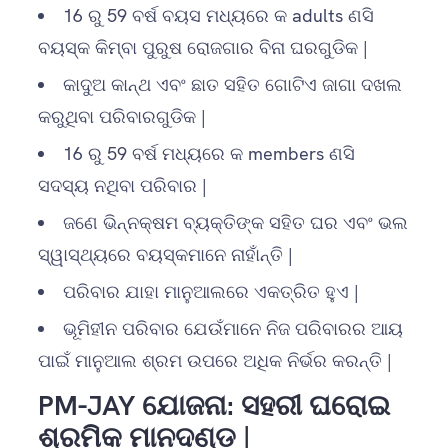
16 ରୁ 59 ବର୍ଷ ବୟସ ମଧ୍ୟରେ କ adults ଣସି
ବୟସ୍କ କିମ୍ବା ପୁରୁଷ ରୋଜଗାର ବିନା ଘରଗୁଡିକ |
କାଦୁଅ କାନ୍ଥ ଏବଂ ଛାତ ସହିତ ଗୋଟିଏ ଜାଗା ଦଖଲ
କରୁଥିବା ପରିବାରଗୁଡିକ |
16 ରୁ 59 ବର୍ଷ ମଧ୍ୟରେ କ members ଣସି
ସଦସ୍ୟ ନଥିବା ପରିବାର |
ଜଣେ ଭିନ୍ନକ୍ଷମ ବ୍ୟକ୍ତିଙ୍କ ସହିତ ଘର ଏବଂ ଭଲ
ସ୍ୱାସ୍ଥ୍ୟରେ ବୟସ୍କମାନେ ନାହାଁନ୍ତି |
ପରିବାର ଯାହା ମାନୁଆଲରେ ଏକତ୍ରିତ ହୁଏ |
ଭୂମିହୀନ ପରିବାର ଯେଉଁମାନେ ନିଜ ପରିବାରର ଆୟ
ପାଇଁ ମାନୁଆଲ ଶ୍ରମ ଉପରେ ଅଧିକ ନିର୍ଭର କରନ୍ତି |
PM-JAY ଯୋଜନା: ସହରୀ ଘରୋଇ
ଶ୍ରମିକ ମାନଦଣ୍ଡ |