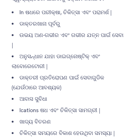
In ଷଧରେ ପରୀକ୍ଷା, ଚିକିତ୍ସା ଏବଂ ପରାମର୍ଶ |
ଡାକ୍ତରଖାନା ପୂର୍ବରୁ
ଉଭୟ ଅଣ-ଗଭୀର ଏବଂ ଗଭୀର ଯତ୍ନ ପାଇଁ ସେବା
|
ଅନୁସନ୍ଧାନ ଯାହା ଡାଇଗ୍ନୋଷ୍ଟିକ୍ ଏବଂ
ଲାବୋରେଟୋରୀ |
ଡାକ୍ତରୀ ପ୍ରତିରୋପଣ ପାଇଁ ସେବାଗୁଡିକ
(ଯେଉଁଠାରେ ଆବଶ୍ୟକ)
ଆବାସ ସୁବିଧା
Ications ଷଧ ଏବଂ ଚିକିତ୍ସା ସାମଗ୍ରୀ |
ଖାଦ୍ୟ ବିତରଣ
ଚିକିତ୍ସା ସମୟରେ ବିକାଶ ହେଉଥିବା ସମସ୍ୟା |