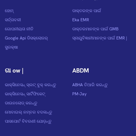
ହୋମ୍
ଡାକ୍ତରଙ୍କ ପାଇଁ
ସର୍ତ୍ତାବଳୀ
Eka EMR
ଗୋପନୀୟତା ନୀତି
ଡାକ୍ତରମାନଙ୍କ ପାଇଁ GMB
Google Api ଡିସକ୍ଲୋଜର୍
ସ୍ନାୟୁବିଜ୍ଞାନୀମାନଙ୍କ ପାଇଁ EMR |
ସୁରକ୍ଷା
ଗା ow |
ABDM
ଭାକ୍ସିନେସନ୍ ସ୍ଲଟ୍ ବୁକ୍ କରନ୍ତୁ
ABHA ତିଆରି କରନ୍ତୁ
ଭାକ୍ସିନେସନ୍ ସାର୍ଟିଫିକେଟ୍
PM-Jay
ଡାଉନଲୋଡ୍ କରନ୍ତୁ
ମୋବାଇଲ୍ ନମ୍ବର ବଦଳାନ୍ତୁ
ପାସପୋର୍ଟ ବିବରଣୀ ଯୋଡ଼ନ୍ତୁ