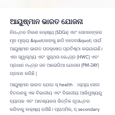
ଆୟୁଷ୍ମାନ ଭାରତ ଯୋଜନା
ନିରନ୍ତର ବିକାଶ ଲକ୍ଷ୍ୟ (SDGs) ଏବଂ ସେମାନଙ୍କର
ମୂଳ ମୂଲ୍ୟ &quot;କାହାକୁ ଛାଡି ନଦେବା&quot; ପାଇଁ
ଆୟୁଷ୍ମାନ ଭାରତ ପଦକ୍ଷେପ ପ୍ରତିଷ୍ଠା କରାଯାଇଛି।
ଏହା ସ୍ୱାସ୍ଥ୍ୟ ଏବଂ ସୁସ୍ଥତା କେନ୍ଦ୍ର (HWC) ଏବଂ
ପ୍ରଧାନ ମନ୍ତ୍ର ଜନ ଆରୋଗିଆ ଯୋଜନା (PM-JAY)
ଗ୍ରହଣ କରିଛି |
ଆୟୁଷ୍ମାନ ଭାରତ ଯୋଗ ସ୍ health ାସ୍ଥ୍ୟ ସେବା
ବିତରଣକୁ ଏକ ବିଭାଗୀୟ ଏବଂ ବିଭାଗୀୟ ଆଭିମୁଖ୍ୟରୁ
ବ୍ୟାପକ ଏବଂ ଆବଶ୍ୟକତା ଭିତ୍ତିକ ରୂପାନ୍ତର
କରିବାକୁ ଲକ୍ଷ୍ୟ ରଖିଛି। ପ୍ରାଥମିକ, ଦ୍ secondary