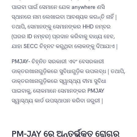
ପାଇବା ପାଇଁ ସେମାନେ ଯେକ anywhere ଣସି
ସ୍ଥାନରେ ନାମ ଲେଖାଇବା ଆବଶ୍ୟକ କରନ୍ତି ନାହିଁ |
ତଥାପି, ସେମାନଙ୍କୁ ସେମାନଙ୍କର HHD ନମ୍ବର
(ଘରର ID ନମ୍ବର) ପ୍ରଦାନ କରିବାକୁ ବାଧ୍ୟ ହେବ,
ଯାହା SECC ଚିହ୍ନଟ କରୁଥିବା ଲୋକଙ୍କୁ ଦିଆଯାଏ |
PMJAY- ଚିହ୍ନିତ ସରକାରୀ ଏବଂ ବେସରକାରୀ
ଡାକ୍ତରଖାନାଗୁଡ଼ିକରେ ସୁବିଧାଗୁଡ଼ିକ ଉପଲବ୍ଧ | ତଥାପି,
ଡାକ୍ତରଖାନାଗୁଡ଼ିକରେ ସ୍ୱାସ୍ଥ୍ୟ ବୀମା ସୁବିଧା
ପାଇବାକୁ, ଲୋକମାନେ ସେମାନଙ୍କର PMJAY
ସ୍ୱାସ୍ଥ୍ୟ କାର୍ଡ ଉପସ୍ଥାପନ କରିବା ଜରୁରୀ |
PM-JAY ରେ ଅନ୍ତର୍ଭୁକ୍ତ ରୋଗର