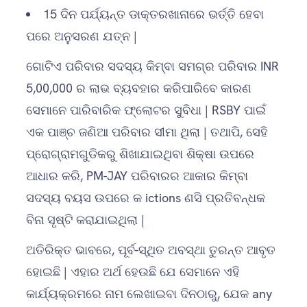
15 ଦିନ ପର୍ଯ୍ୟନ୍ତ ଡାକ୍ତରଖାନାରେ ଭର୍ତ୍ତି ହେବା
ପରେ ଅନୁସରଣ ଯତ୍ନ |
ଗୋଟିଏ ପରିବାର ସଦସ୍ୟ କିମ୍ବା ସମଗ୍ର ପରିବାର INR
5,00,000 ର ଲାଭ ବ୍ୟବହାର କରିପାରିବେ କାରଣ
ସେମାନେ ପାରିବାରିକ ଫ୍ଲୋଟର ସୁବିଧା | RSBY ପାଇଁ
ଏକ ପାଞ୍ଚ ଜଣିଆ ପରିବାର ସୀମା ଥିଲା | ତଥାପି, ସେହି
ପ୍ରୋଗ୍ରାମଗୁଡିକରୁ ଶିଖାଯାଇଥିବା ଶିକ୍ଷା ଉପରେ
ଆଧାର କରି, PM-JAY ପରିବାରର ଆକାର କିମ୍ବା
ସଦସ୍ୟ ବୟସ ଉପରେ କ ictions ଣସି ପ୍ରତିବନ୍ଧକ
ବିନା ସୃଷ୍ଟି କରାଯାଇଥିଲା |
ଅତିରିକ୍ତ ଭାବରେ, ପୂର୍ବ-ସ୍ଥିତ ଅବସ୍ଥା ତୁରନ୍ତ ଆବୃତ
ହୋଇଛି | ଏହାର ଅର୍ଥ ହେଉଛି ଯେ ସେମାନେ ଏହି
କାର୍ଯ୍ୟକ୍ରମରେ ନାମ ଲେଖାଇବା ଦିନଠାରୁ, ଯେକ any