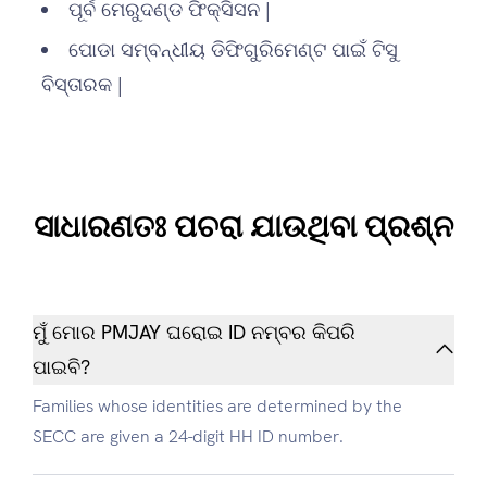
ପୂର୍ବ ମେରୁଦଣ୍ଡ ଫିକ୍ସିସନ |
ପୋଡା ସମ୍ବନ୍ଧୀୟ ଡିଫିଗୁରିମେଣ୍ଟ ପାଇଁ ଟିସୁ
ବିସ୍ତାରକ |
ସାଧାରଣତଃ ପଚରା ଯାଉଥିବା ପ୍ରଶ୍ନ
ମୁଁ ମୋର PMJAY ଘରୋଇ ID ନମ୍ବର କିପରି
ପାଇବି?
Families whose identities are determined by the
SECC are given a 24-digit HH ID number.