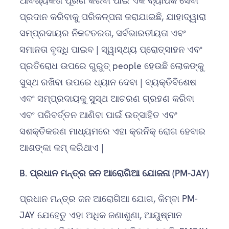
ଆବଶ୍ୟକତା ପୂରଣ କରିବା ପାଇଁ ଏକ ବ୍ୟାପକ ସେବା
ପ୍ରଦାନ କରିବାକୁ ପରିକଳ୍ପନା କରାଯାଇଛି, ଯାହାଦ୍ୱାରା
ସମ୍ପ୍ରଦାୟର ନିକଟତରତା, ସର୍ବଭାରତୀୟତା ଏବଂ
ସମାନତା ବୃଦ୍ଧି ପାଇବ | ସ୍ୱାସ୍ଥ୍ୟ ପ୍ରୋତ୍ସାହନ ଏବଂ
ପ୍ରତିରୋଧ ଉପରେ ଗୁରୁତ୍ people ହେଉଛି ଲୋକଙ୍କୁ
ସୁସ୍ଥ ରଖିବା ଉପରେ ଧ୍ୟାନ ଦେବା | ବ୍ୟକ୍ତିବିଶେଷ
ଏବଂ ସମ୍ପ୍ରଦାୟକୁ ସୁସ୍ଥ ଆଚରଣ ଗ୍ରହଣ କରିବା
ଏବଂ ପରିବର୍ତ୍ତନ ଆଣିବା ପାଇଁ ଉତ୍ସାହିତ ଏବଂ
ସଶକ୍ତିକରଣ ମାଧ୍ୟମରେ ଏହା କ୍ରନିକ୍ ରୋଗ ହେବାର
ଆଶଙ୍କା କମ୍ କରିଥାଏ |
B.
ପ୍ରଧାନ ମନ୍ତ୍ର ଜନ ଆରୋଗିଆ ଯୋଜନା (PM-JAY)
ପ୍ରଧାନ ମନ୍ତ୍ର ଜନ ଆରୋଗିଆ ଯୋଗ, କିମ୍ବା PM-
JAY ଯେହେତୁ ଏହା ଅଧିକ ଜଣାଶୁଣା, ଆୟୁଷ୍ମାନ