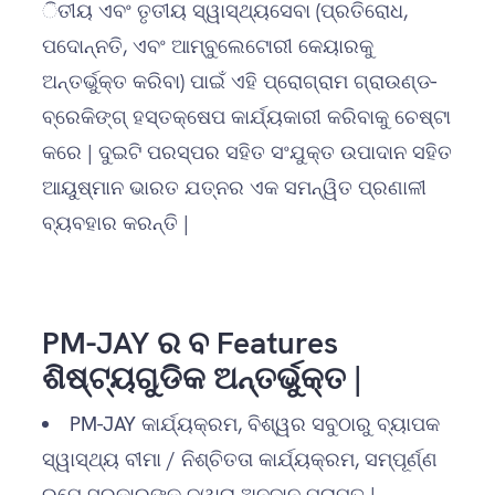
ିତୀୟ ଏବଂ ତୃତୀୟ ସ୍ୱାସ୍ଥ୍ୟସେବା (ପ୍ରତିରୋଧ,
ପଦୋନ୍ନତି, ଏବଂ ଆମ୍ବୁଲେଟୋରୀ କେୟାରକୁ
ଅନ୍ତର୍ଭୁକ୍ତ କରିବା) ପାଇଁ ଏହି ପ୍ରୋଗ୍ରାମ ଗ୍ରାଉଣ୍ଡ-
ବ୍ରେକିଙ୍ଗ୍ ହସ୍ତକ୍ଷେପ କାର୍ଯ୍ୟକାରୀ କରିବାକୁ ଚେଷ୍ଟା
କରେ | ଦୁଇଟି ପରସ୍ପର ସହିତ ସଂଯୁକ୍ତ ଉପାଦାନ ସହିତ
ଆୟୁଷ୍ମାନ ଭାରତ ଯତ୍ନର ଏକ ସମନ୍ୱିତ ପ୍ରଣାଳୀ
ବ୍ୟବହାର କରନ୍ତି |
PM-JAY ର ବ Features
ଶିଷ୍ଟ୍ୟଗୁଡିକ ଅନ୍ତର୍ଭୁକ୍ତ |
PM-JAY କାର୍ଯ୍ୟକ୍ରମ, ବିଶ୍ୱର ସବୁଠାରୁ ବ୍ୟାପକ
ସ୍ୱାସ୍ଥ୍ୟ ବୀମା / ନିଶ୍ଚିତତା କାର୍ଯ୍ୟକ୍ରମ, ସମ୍ପୂର୍ଣ୍ଣ
ରୂପେ ସରକାରଙ୍କ ଦ୍ୱାରା ଅନୁଦାନ ପ୍ରାପ୍ତ |