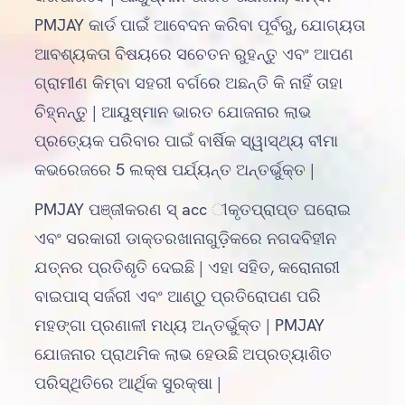
PMJAY କାର୍ଡ ପାଇଁ ଆବେଦନ କରିବା ପୂର୍ବରୁ, ଯୋଗ୍ୟତା
ଆବଶ୍ୟକତା ବିଷୟରେ ସଚେତନ ରୁହନ୍ତୁ ଏବଂ ଆପଣ
ଗ୍ରାମୀଣ କିମ୍ବା ସହରୀ ବର୍ଗରେ ଅଛନ୍ତି କି ନାହିଁ ତାହା
ଚିହ୍ନନ୍ତୁ | ଆୟୁଷ୍ମାନ ଭାରତ ଯୋଜନାର ଲାଭ
ପ୍ରତ୍ୟେକ ପରିବାର ପାଇଁ ବାର୍ଷିକ ସ୍ୱାସ୍ଥ୍ୟ ବୀମା
କଭରେଜରେ 5 ଲକ୍ଷ ପର୍ଯ୍ୟନ୍ତ ଅନ୍ତର୍ଭୁକ୍ତ |
PMJAY ପଞ୍ଜୀକରଣ ସ୍ acc ୀକୃତପ୍ରାପ୍ତ ଘରୋଇ
ଏବଂ ସରକାରୀ ଡାକ୍ତରଖାନାଗୁଡ଼ିକରେ ନଗଦବିହୀନ
ଯତ୍ନର ପ୍ରତିଶୃତି ଦେଇଛି | ଏହା ସହିତ, କରୋନାରୀ
ବାଇପାସ୍ ସର୍ଜରୀ ଏବଂ ଆଣ୍ଠୁ ପ୍ରତିରୋପଣ ପରି
ମହଙ୍ଗା ପ୍ରଣାଳୀ ମଧ୍ୟ ଅନ୍ତର୍ଭୁକ୍ତ | PMJAY
ଯୋଜନାର ପ୍ରାଥମିକ ଲାଭ ହେଉଛି ଅପ୍ରତ୍ୟାଶିତ
ପରିସ୍ଥିତିରେ ଆର୍ଥିକ ସୁରକ୍ଷା |