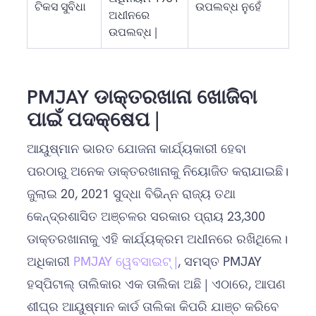
ଟିକସ ସୁବିଧା
ଉପଲବ୍ଧ ନୁହେଁ
ଅଧୀନରେ
ଉପଲବ୍ଧ |
PMJAY ଡାକ୍ତରଖାନା ଖୋଜିବା
ପାଇଁ ପଦକ୍ଷେପ |
ଆୟୁଷ୍ମାନ ଭାରତ ଯୋଜନା କାର୍ଯ୍ୟକାରୀ ହେବା
ପରଠାରୁ ଅନେକ ଡାକ୍ତରଖାନାକୁ ନିୟୋଜିତ କରାଯାଇଛି।
ଜୁଲାଇ 20, 2021 ସୁଦ୍ଧା ବିଭିନ୍ନ ରାଜ୍ୟ ତଥା
କେନ୍ଦ୍ରଶାସିତ ଅଞ୍ଚଳର ସରକାର ପ୍ରାୟ 23,300
ଡାକ୍ତରଖାନାକୁ ଏହି କାର୍ଯ୍ୟକ୍ରମ ଅଧୀନରେ ରଖିଥିଲେ।
ଅଧିକାରୀ
PMJAY ୱେବସାଇଟ୍ |
, ସମସ୍ତ PMJAY
ହସ୍ପିଟାଲ୍ ତାଲିକାର ଏକ ତାଲିକା ଅଛି | ଏଠାରେ, ଆପଣ
ଶୀଘ୍ର ଆୟୁଷ୍ମାନ କାର୍ଡ ତାଲିକା କିପରି ଯାଞ୍ଚ କରିବେ