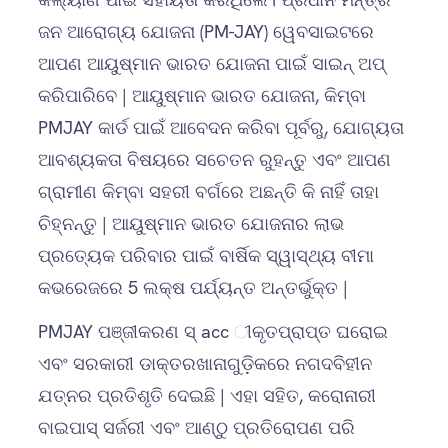
ଜନ ଆରୋଗ୍ୟ ଯୋଜନା (PM-JAY) ୱେବସାଇଟରେ
ଆପଣ ଆୟୁଷ୍ମାନ ଭାରତ ଯୋଜନା ପାଇଁ ସାଇନ୍ ଅପ୍
କରିପାରିବେ | ଆୟୁଷ୍ମାନ ଭାରତ ଯୋଜନା, କିମ୍ବା
PMJAY କାର୍ଡ ପାଇଁ ଆବେଦନ କରିବା ପୂର୍ବରୁ, ଯୋଗ୍ୟତା
ଆବଶ୍ୟକତା ବିଷୟରେ ସଚେତନ ରୁହନ୍ତୁ ଏବଂ ଆପଣ
ଗ୍ରାମୀଣ କିମ୍ବା ସହରୀ ବର୍ଗରେ ଅଛନ୍ତି କି ନାହିଁ ତାହା
ଚିହ୍ନନ୍ତୁ | ଆୟୁଷ୍ମାନ ଭାରତ ଯୋଜନାର ଲାଭ
ପ୍ରତ୍ୟେକ ପରିବାର ପାଇଁ ବାର୍ଷିକ ସ୍ୱାସ୍ଥ୍ୟ ବୀମା
କଭରେଜରେ 5 ଲକ୍ଷ ପର୍ଯ୍ୟନ୍ତ ଅନ୍ତର୍ଭୁକ୍ତ |
PMJAY ପଞ୍ଜୀକରଣ ସ୍ acc ୀକୃତପ୍ରାପ୍ତ ଘରୋଇ
ଏବଂ ସରକାରୀ ଡାକ୍ତରଖାନାଗୁଡ଼ିକରେ ନଗଦବିହୀନ
ଯତ୍ନର ପ୍ରତିଶୃତି ଦେଇଛି | ଏହା ସହିତ, କରୋନାରୀ
ବାଇପାସ୍ ସର୍ଜରୀ ଏବଂ ଆଣ୍ଠୁ ପ୍ରତିରୋପଣ ପରି