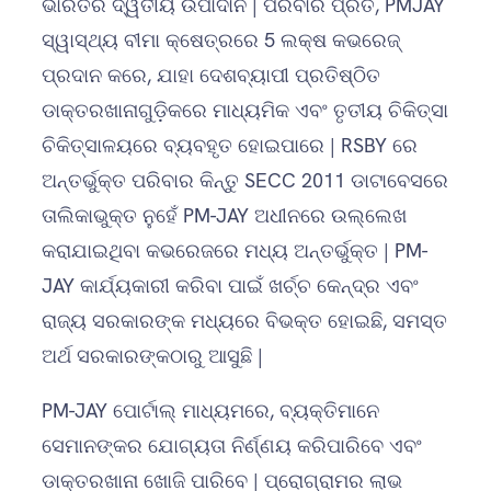
ଭାରତର ଦ୍ୱିତୀୟ ଉପାଦାନ | ପରିବାର ପ୍ରତି, PMJAY
ସ୍ୱାସ୍ଥ୍ୟ ବୀମା କ୍ଷେତ୍ରରେ 5 ଲକ୍ଷ କଭରେଜ୍
ପ୍ରଦାନ କରେ, ଯାହା ଦେଶବ୍ୟାପୀ ପ୍ରତିଷ୍ଠିତ
ଡାକ୍ତରଖାନାଗୁଡ଼ିକରେ ମାଧ୍ୟମିକ ଏବଂ ତୃତୀୟ ଚିକିତ୍ସା
ଚିକିତ୍ସାଳୟରେ ବ୍ୟବହୃତ ହୋଇପାରେ | RSBY ରେ
ଅନ୍ତର୍ଭୁକ୍ତ ପରିବାର କିନ୍ତୁ SECC 2011 ଡାଟାବେସରେ
ତାଲିକାଭୁକ୍ତ ନୁହେଁ PM-JAY ଅଧୀନରେ ଉଲ୍ଲେଖ
କରାଯାଇଥିବା କଭରେଜରେ ମଧ୍ୟ ଅନ୍ତର୍ଭୁକ୍ତ | PM-
JAY କାର୍ଯ୍ୟକାରୀ କରିବା ପାଇଁ ଖର୍ଚ୍ଚ କେନ୍ଦ୍ର ଏବଂ
ରାଜ୍ୟ ସରକାରଙ୍କ ମଧ୍ୟରେ ବିଭକ୍ତ ହୋଇଛି, ସମସ୍ତ
ଅର୍ଥ ସରକାରଙ୍କଠାରୁ ଆସୁଛି |
PM-JAY ପୋର୍ଟାଲ୍ ମାଧ୍ୟମରେ, ବ୍ୟକ୍ତିମାନେ
ସେମାନଙ୍କର ଯୋଗ୍ୟତା ନିର୍ଣ୍ଣୟ କରିପାରିବେ ଏବଂ
ଡାକ୍ତରଖାନା ଖୋଜି ପାରିବେ | ପ୍ରୋଗ୍ରାମର ଲାଭ