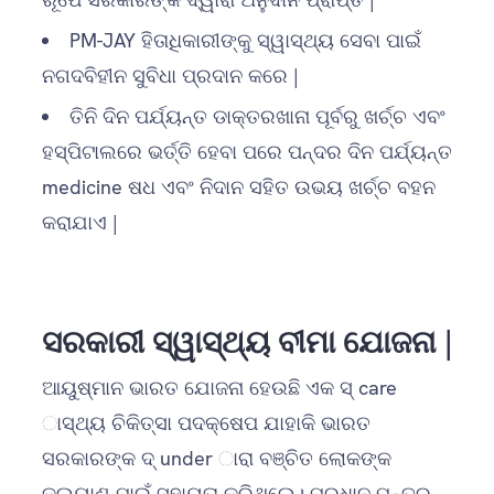
PM-JAY ହିତାଧିକାରୀଙ୍କୁ ସ୍ୱାସ୍ଥ୍ୟ ସେବା ପାଇଁ
ନଗଦବିହୀନ ସୁବିଧା ପ୍ରଦାନ କରେ |
ତିନି ଦିନ ପର୍ଯ୍ୟନ୍ତ ଡାକ୍ତରଖାନା ପୂର୍ବରୁ ଖର୍ଚ୍ଚ ଏବଂ
ହସ୍ପିଟାଲରେ ଭର୍ତ୍ତି ହେବା ପରେ ପନ୍ଦର ଦିନ ପର୍ଯ୍ୟନ୍ତ
medicine ଷଧ ଏବଂ ନିଦାନ ସହିତ ଉଭୟ ଖର୍ଚ୍ଚ ବହନ
କରାଯାଏ |
ସରକାରୀ ସ୍ୱାସ୍ଥ୍ୟ ବୀମା ଯୋଜନା |
ଆୟୁଷ୍ମାନ ଭାରତ ଯୋଜନା ହେଉଛି ଏକ ସ୍ care
ାସ୍ଥ୍ୟ ଚିକିତ୍ସା ପଦକ୍ଷେପ ଯାହାକି ଭାରତ
ସରକାରଙ୍କ ଦ୍ under ାରା ବଞ୍ଚିତ ଲୋକଙ୍କ
କଲ୍ୟାଣ ପାଇଁ ସହାୟତା କରିଥିଲେ। ପ୍ରଧାନ ମନ୍ତ୍ର