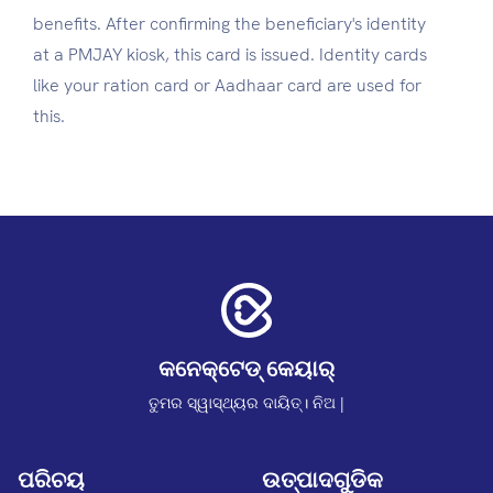
benefits. After confirming the beneficiary's identity
at a PMJAY kiosk, this card is issued. Identity cards
like your ration card or Aadhaar card are used for
this.
କନେକ୍ଟେଡ୍ କେୟାର୍
ତୁମର ସ୍ୱାସ୍ଥ୍ୟର ଦାୟିତ୍। ନିଅ |
ପରିଚୟ
ଉତ୍ପାଦଗୁଡିକ