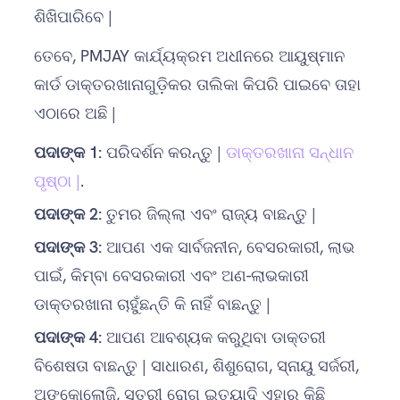
ଶିଖିପାରିବେ |
ତେବେ, PMJAY କାର୍ଯ୍ୟକ୍ରମ ଅଧୀନରେ ଆୟୁଷ୍ମାନ
କାର୍ଡ ଡାକ୍ତରଖାନାଗୁଡ଼ିକର ତାଲିକା କିପରି ପାଇବେ ତାହା
ଏଠାରେ ଅଛି |
ପଦାଙ୍କ
1:
ପରିଦର୍ଶନ କରନ୍ତୁ |
ଡାକ୍ତରଖାନା ସନ୍ଧାନ
ପୃଷ୍ଠା |
.
ପଦାଙ୍କ
2:
ତୁମର ଜିଲ୍ଲା ଏବଂ ରାଜ୍ୟ ବାଛନ୍ତୁ |
ପଦାଙ୍କ
3:
ଆପଣ ଏକ ସାର୍ବଜନୀନ, ବେସରକାରୀ, ଲାଭ
ପାଇଁ, କିମ୍ବା ବେସରକାରୀ ଏବଂ ଅଣ-ଲାଭକାରୀ
ଡାକ୍ତରଖାନା ଚାହୁଁଛନ୍ତି କି ନାହିଁ ବାଛନ୍ତୁ |
ପଦାଙ୍କ
4:
ଆପଣ ଆବଶ୍ୟକ କରୁଥିବା ଡାକ୍ତରୀ
ବିଶେଷତା ବାଛନ୍ତୁ | ସାଧାରଣ, ଶିଶୁରୋଗ, ସ୍ନାୟୁ ସର୍ଜରୀ,
ଅଙ୍କୋଲୋଜି, ସ୍ତ୍ରୀ ରୋଗ ଇତ୍ୟାଦି ଏହାର କିଛି