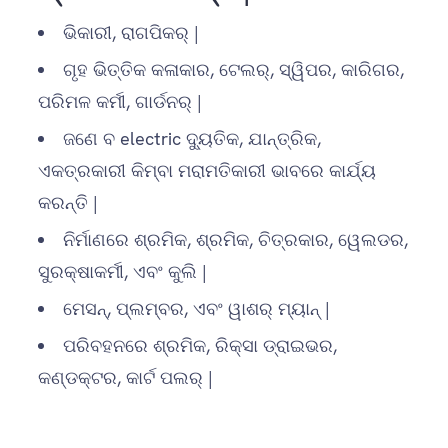
ଭିକାରୀ, ରାଗପିକର୍ |
ଗୃହ ଭିତ୍ତିକ କଳାକାର, ଟେଲର୍, ସ୍ୱିପର, କାରିଗର,
ପରିମଳ କର୍ମୀ, ଗାର୍ଡନର୍ |
ଜଣେ ବ electric ଦ୍ୟୁତିକ, ଯାନ୍ତ୍ରିକ,
ଏକତ୍ରକାରୀ କିମ୍ବା ମରାମତିକାରୀ ଭାବରେ କାର୍ଯ୍ୟ
କରନ୍ତି |
ନିର୍ମାଣରେ ଶ୍ରମିକ, ଶ୍ରମିକ, ଚିତ୍ରକାର, ୱେଲଡର,
ସୁରକ୍ଷାକର୍ମୀ, ଏବଂ କୁଲି |
ମେସନ୍, ପ୍ଲମ୍ବର, ଏବଂ ୱାଶର୍ ମ୍ୟାନ୍ |
ପରିବହନରେ ଶ୍ରମିକ, ରିକ୍ସା ଡ୍ରାଇଭର,
କଣ୍ଡକ୍ଟର, କାର୍ଟ ପଲର୍ |