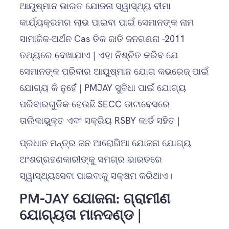
ଆୟୁଷ୍ମାନ ଭାରତ ଯୋଜନା ସ୍ୱାସ୍ଥ୍ୟ ବୀମା
କାର୍ଯ୍ୟକ୍ରମର ଲାଭ ପାଇବା ପାଇଁ ସେମାନଙ୍କ ନାମ
ସାମାଜିକ-ଅର୍ଥନ Cas ତିକ ଜାତି ଜନଗଣନା -2011
ତଥ୍ୟରେ ଦେଖାଯାଏ | ଏହା ନିଶ୍ଚିତ କରିବ ଯେ
ସେମାନଙ୍କ ପରିବାର ଆୟୁଷ୍ମାନ ଯୋଗ କଭରେଜ୍ ପାଇଁ
ଯୋଗ୍ୟ କି ନୁହେଁ | PMJAY ସୁବିଧା ପାଇଁ ଯୋଗ୍ୟ
ପରିବାରଗୁଡିକ ହେଉଛି SECC ଡାଟାବେସରେ
ତାଲିକାଭୁକ୍ତ ଏବଂ ସକ୍ରିୟ RSBY କାର୍ଡ ସହିତ |
ପ୍ରଧାନ ମନ୍ତ୍ର ଜନ ଆରୋଗିଆ ଯୋଜନା ଯୋଗ୍ୟ
ଅଂଶଗ୍ରହଣକାରୀଙ୍କୁ ସମଗ୍ର ଭାରତରେ
ସ୍ୱାସ୍ଥ୍ୟସେବା ପାଇବାକୁ ସକ୍ଷମ କରିଥାଏ।
PM-JAY ଯୋଜନା: ଗ୍ରାମୀଣ
ଯୋଗ୍ୟତା ମାନଦଣ୍ଡ |