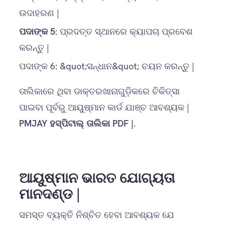
ଉଦାହରଣ |
ପଦାଙ୍କ
5:
ପ୍ରଦତ୍ତ ସ୍ଥାନରେ କ୍ୟାପଚା ପ୍ରବେଶ
କରନ୍ତୁ |
ପଦାଙ୍କ
6:
&quot;ସନ୍ଧାନ&quot; ଚୟନ କରନ୍ତୁ |
ତାଲିକାରେ ଥିବା ଡାକ୍ତରଖାନାଗୁଡ଼ିକରେ ଚିକିତ୍ସା
ପାଇବା ପୂର୍ବରୁ ଆୟୁଷ୍ମାନ କାର୍ଡ ଯାଞ୍ଚ ଆବଶ୍ୟକ |
PMJAY ହସ୍ପିଟାଲ୍ ତାଲିକା PDF |
.
ଆୟୁଷ୍ମାନ ଭାରତ ଯୋଗ୍ୟତା
ମାନଦଣ୍ଡ |
ସମସ୍ତ ବ୍ୟକ୍ତି ନିଶ୍ଚିତ ହେବା ଆବଶ୍ୟକ ଯେ