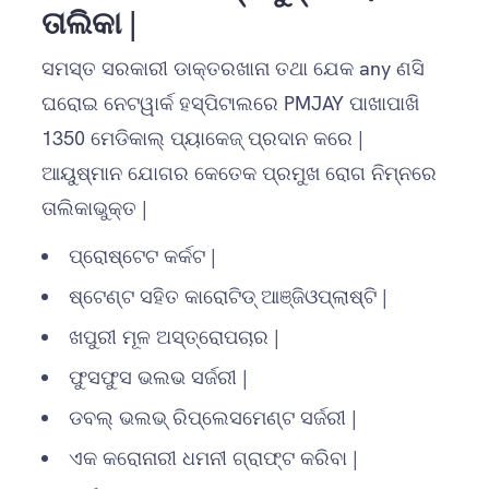
ତାଲିକା |
ସମସ୍ତ ସରକାରୀ ଡାକ୍ତରଖାନା ତଥା ଯେକ any ଣସି
ଘରୋଇ ନେଟୱାର୍କ ହସ୍ପିଟାଲରେ PMJAY ପାଖାପାଖି
1350 ମେଡିକାଲ୍ ପ୍ୟାକେଜ୍ ପ୍ରଦାନ କରେ |
ଆୟୁଷ୍ମାନ ଯୋଗର କେତେକ ପ୍ରମୁଖ ରୋଗ ନିମ୍ନରେ
ତାଲିକାଭୁକ୍ତ |
ପ୍ରୋଷ୍ଟେଟ କର୍କଟ |
ଷ୍ଟେଣ୍ଟ ସହିତ କାରୋଟିଡ୍ ଆଞ୍ଜିଓପ୍ଲାଷ୍ଟି |
ଖପୁରୀ ମୂଳ ଅସ୍ତ୍ରୋପଚାର |
ଫୁସଫୁସ ଭଲଭ ସର୍ଜରୀ |
ଡବଲ୍ ଭଲଭ୍ ରିପ୍ଲେସମେଣ୍ଟ ସର୍ଜରୀ |
ଏକ କରୋନାରୀ ଧମନୀ ଗ୍ରାଫ୍ଟ କରିବା |