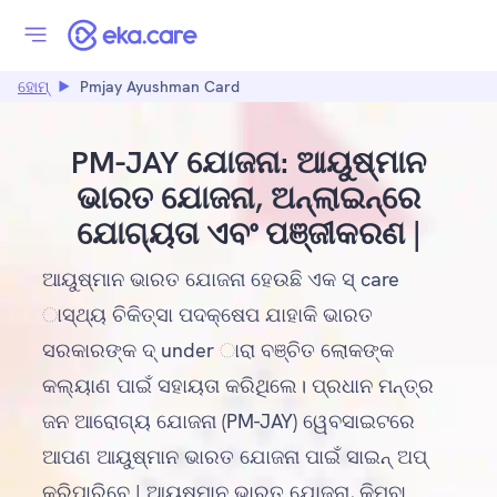
ହୋମ୍
Pmjay Ayushman Card
PM-JAY ଯୋଜନା: ଆୟୁଷ୍ମାନ
ଭାରତ ଯୋଜନା, ଅନ୍ଲାଇନ୍ରେ
ଯୋଗ୍ୟତା ଏବଂ ପଞ୍ଜୀକରଣ |
ଆୟୁଷ୍ମାନ ଭାରତ ଯୋଜନା ହେଉଛି ଏକ ସ୍ care
ାସ୍ଥ୍ୟ ଚିକିତ୍ସା ପଦକ୍ଷେପ ଯାହାକି ଭାରତ
ସରକାରଙ୍କ ଦ୍ under ାରା ବଞ୍ଚିତ ଲୋକଙ୍କ
କଲ୍ୟାଣ ପାଇଁ ସହାୟତା କରିଥିଲେ। ପ୍ରଧାନ ମନ୍ତ୍ର
ଜନ ଆରୋଗ୍ୟ ଯୋଜନା (PM-JAY) ୱେବସାଇଟରେ
ଆପଣ ଆୟୁଷ୍ମାନ ଭାରତ ଯୋଜନା ପାଇଁ ସାଇନ୍ ଅପ୍
କରିପାରିବେ | ଆୟୁଷ୍ମାନ ଭାରତ ଯୋଜନା, କିମ୍ବା