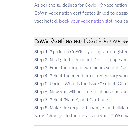
As per the guidelines for Covid-19 vaccinatio
CoWin vaccination certificates linked to passpo
vaccinated,
book your vaccination slot
. You c
CoWin ਵੈਕਸੀਨੇਸ਼ਨ ਸਰਟੀਫਿਕੇਟ ਤੇ ਮੇਰਾ ਨਾਮ ਬਦ
Step 1:
Sign in on CoWin by using your regist
Step 2:
Navigate to ‘Account Details’ page and 
Step 3:
From the drop-down menu, select ‘Certi
Step 4:
Select the member or beneficiary who
Step 5:
Under ‘What is the issue?’ select ‘Corre
Step 6:
Now you will be able to choose only up
Step 7:
Select ‘Name’, and Continue.
Step 8:
Make the required changes and click o
Note:
Changes to the details on your CoWin vac