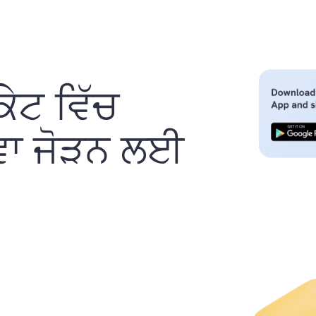
ੇਟ ਵਿੱਚ
ਵਾ ਜੋੜਨ ਲਈ