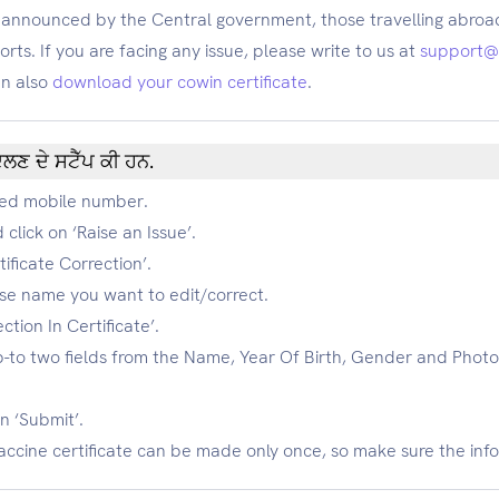
n announced by the Central government, those travelling abroad 
rts. If you are facing any issue, please write to us at
support@
an also
download your cowin certificate
.
ਲਣ ਦੇ ਸਟੈੱਪ ਕੀ ਹਨ.
ered mobile number.
click on ‘Raise an Issue’.
ficate Correction’.
se name you want to edit/correct.
ction In Certificate’.
-to two fields from the Name, Year Of Birth, Gender and Photo
n ‘Submit’.
cine certificate can be made only once, so make sure the infor