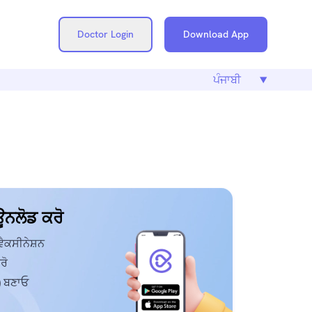
Doctor Login
Download App
ਨਲੋਡ ਕਰੋ
 ਵੈਕਸੀਨੇਸ਼ਨ
ਰੋ
) ਬਣਾਓ