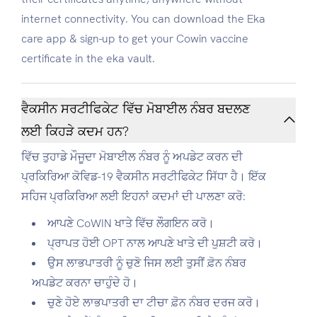
internet connectivity. You can download the Eka
care app & sign-up to get your Cowin vaccine
certificate in the eka vault.
ਵੈਕਸੀਨ ਸਰਟੀਫਿਕੇਟ ਵਿੱਚ ਮੋਬਾਈਲ ਨੰਬਰ ਬਦਲਣ
ਲਈ ਕਿਹੜੇ ਕਦਮ ਹਨ?
ਵਿੱਚ ਤੁਹਾਡੇ ਮੌਜੂਦਾ ਮੋਬਾਈਲ ਨੰਬਰ ਨੂੰ ਅਪਡੇਟ ਕਰਨ ਦੀ
ਪ੍ਰਕਿਰਿਆ
ਕੋਵਿਡ-19 ਵੈਕਸੀਨ ਸਰਟੀਫਿਕੇਟ
ਸਿੱਧਾ ਹੈ। ਇੱਕ
ਸਹਿਜ ਪ੍ਰਕਿਰਿਆ ਲਈ ਇਹਨਾਂ ਕਦਮਾਂ ਦੀ ਪਾਲਣਾ ਕਰੋ:
ਆਪਣੇ CoWIN ਖਾਤੇ ਵਿੱਚ ਲੌਗਇਨ ਕਰੋ।
ਪ੍ਰਾਪਤ ਹੋਈ OPT ਨਾਲ ਆਪਣੇ ਖਾਤੇ ਦੀ ਪੁਸ਼ਟੀ ਕਰੋ।
ਉਸ ਲਾਭਪਾਤਰੀ ਨੂੰ ਚੁਣੋ ਜਿਸ ਲਈ ਤੁਸੀਂ ਫ਼ੋਨ ਨੰਬਰ
ਅਪਡੇਟ ਕਰਨਾ ਚਾਹੁੰਦੇ ਹੋ।
ਚੁਣੇ ਹੋਏ ਲਾਭਪਾਤਰੀ ਦਾ ਟੀਚਾ ਫ਼ੋਨ ਨੰਬਰ ਦਰਜ ਕਰੋ।