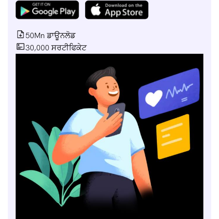
50Mn ਡਾਊਨਲੋਡ
30,000 ਸਰਟੀਫਿਕੇਟ