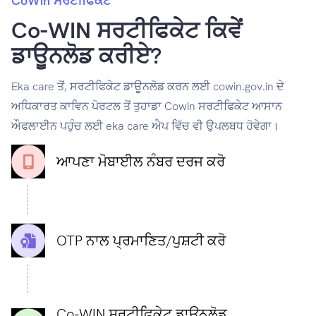
CoWin ਸਰਟੀਫਿਕੇਟ
Co-WIN ਸਰਟੀਫਿਕੇਟ ਕਿਵੇਂ
ਡਾਊਨਲੋਡ ਕਰੀਏ?
Eka care ਤੋਂ, ਸਰਟੀਫਿਕੇਟ ਡਾਊਨਲੋਡ ਕਰਨ ਲਈ cowin.gov.in ਦੇ
ਅਧਿਕਾਰਤ ਕਾਵਿਨ ਪੋਰਟਲ ਤੋਂ ਤੁਹਾਡਾ Cowin ਸਰਟੀਫਿਕੇਟ ਆਸਾਨ
ਔਫਲਾਈਨ ਪਹੁੰਚ ਲਈ eka care ਐਪ ਵਿੱਚ ਵੀ ਉਪਲਬਧ ਹੋਵੇਗਾ।
ਆਪਣਾ ਮੋਬਾਈਲ ਨੰਬਰ ਦਰਜ ਕਰੋ
OTP ਨਾਲ ਪ੍ਰਮਾਣਿਤ/ਪੁਸ਼ਟੀ ਕਰੋ
Co-WIN ਸਰਟੀਫਿਕੇਟ ਡਾਊਨਲੋਡ