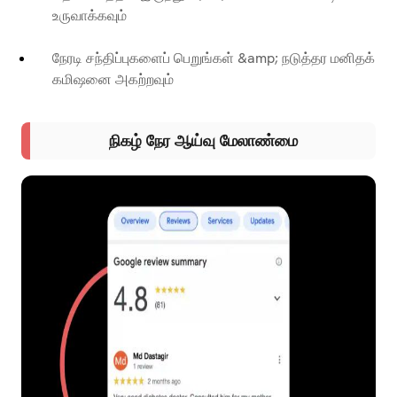
உருவாக்கவும்
நேரடி சந்திப்புகளைப் பெறுங்கள் &amp; நடுத்தர மனிதக்
கமிஷனை அகற்றவும்
நிகழ் நேர ஆய்வு மேலாண்மை