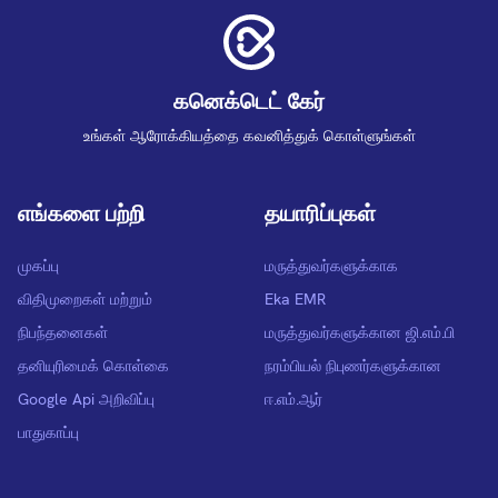
கனெக்டெட் கேர்
உங்கள் ஆரோக்கியத்தை கவனித்துக் கொள்ளுங்கள்
எங்களை பற்றி
தயாரிப்புகள்
முகப்பு
மருத்துவர்களுக்காக
விதிமுறைகள் மற்றும்
Eka EMR
நிபந்தனைகள்
மருத்துவர்களுக்கான ஜி.எம்.பி
தனியுரிமைக் கொள்கை
நரம்பியல் நிபுணர்களுக்கான
Google Api அறிவிப்பு
ஈ.எம்.ஆர்
பாதுகாப்பு