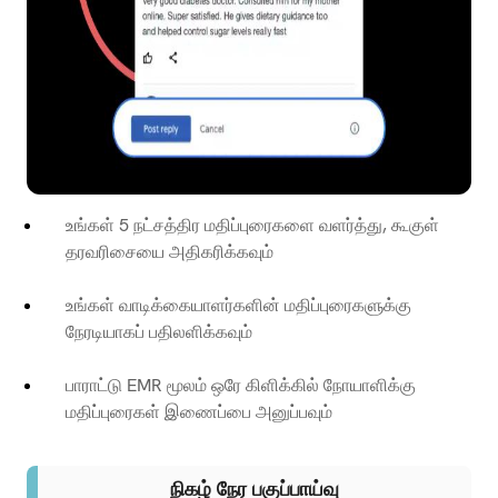
உங்கள் 5 நட்சத்திர மதிப்புரைகளை வளர்த்து, கூகுள்
தரவரிசையை அதிகரிக்கவும்
உங்கள் வாடிக்கையாளர்களின் மதிப்புரைகளுக்கு
நேரடியாகப் பதிலளிக்கவும்
பாராட்டு EMR மூலம் ஒரே கிளிக்கில் நோயாளிக்கு
மதிப்புரைகள் இணைப்பை அனுப்பவும்
நிகழ் நேர பகுப்பாய்வு