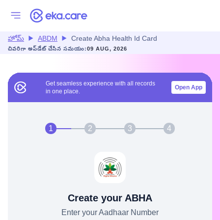
హోమ్
ABDM
Create Abha Health Id Card
చివరిగా అప్‌డేట్ చేసిన సమయం:
09 AUG, 2026
Get seamless experience with all records
Open App
in one place.
1
2
3
4
Create your ABHA
Enter your Aadhaar Number