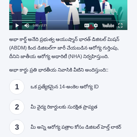
అభా కార్డ్ అనేది ప్రభుత్వ ఆయుష్మాన్ భారత్ డిజిటల్ మిషన్
(ABDM) కింద డిజిటల్‌గా జారీ చేయబడిన ఆరోగ్య గుర్తింపు,
దీనిని జాతీయ ఆరోగ్య అథారిటీ (NHA) నిర్వహిస్తుంది.
అభా కార్డు ప్రతి భారతీయ నివాసికి వీటిని అందిస్తుంది:
:
1
ఒక ప్రత్యేకమైన 14-అంకెల ఆరోగ్య ID
2
మీ వైద్య రికార్డులకు సురక్షిత ప్రాప్యత
3
మీ అన్ని ఆరోగ్య పత్రాల కోసం డిజిటల్ హెల్త్ లాకర్