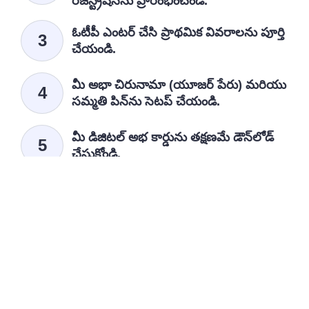
రిజిస్ట్రేషన్‌ను ప్రారంభించండి.
ఓటీపీ ఎంటర్ చేసి ప్రాథమిక వివరాలను పూర్తి
చేయండి.
మీ అభా చిరునామా (యూజర్ పేరు) మరియు
సమ్మతి పిన్‌ను సెటప్ చేయండి.
మీ డిజిటల్ అభ కార్డును తక్షణమే డౌన్‌లోడ్
చేసుకోండి.