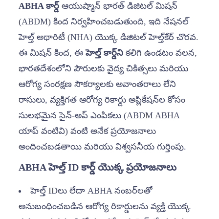
ABHA కార్డ్
ఆయుష్మాన్ భారత్ డిజిటల్ మిషన్
(ABDM) కింద నిర్వహించబడుతుంది, ఇది నేషనల్
హెల్త్ అథారిటీ (NHA) యొక్క డిజిటల్ హెల్త్‌కేర్ చొరవ.
ఈ మిషన్ కింద, ఈ
హెల్త్ కార్డ్‌ని
కలిగి ఉండటం వలన,
భారతదేశంలోని పౌరులకు వైద్య చికిత్సలు మరియు
ఆరోగ్య సంరక్షణ సౌకర్యాలకు అవాంతరాలు లేని
రాసులు, వ్యక్తిగత ఆరోగ్య రికార్డు అప్లికేషన్‌ల కోసం
సులభమైన సైన్-అప్ ఎంపికలు (ABDM ABHA
యాప్ వంటివి) వంటి అనేక ప్రయోజనాలు
అందించబడతాయి మరియు విశ్వసనీయ గుర్తింపు.
ABHA హెల్త్ ID కార్డ్ యొక్క ప్రయోజనాలు
హెల్త్ IDలు లేదా ABHA నంబర్‌లతో
అనుబంధించబడిన ఆరోగ్య రికార్డులను వ్యక్తి యొక్క