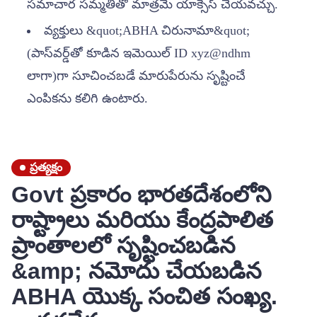
సమాచార సమ్మతితో మాత్రమే యాక్సెస్ చేయవచ్చు.
వ్యక్తులు &quot;ABHA చిరునామా&quot;
(పాస్‌వర్డ్‌తో కూడిన ఇమెయిల్ ID xyz@ndhm
లాగా)గా సూచించబడే మారుపేరును సృష్టించే
ఎంపికను కలిగి ఉంటారు.
ప్రత్యక్షం
Govt ప్రకారం భారతదేశంలోని
రాష్ట్రాలు మరియు కేంద్రపాలిత
ప్రాంతాలలో సృష్టించబడిన
&amp; నమోదు చేయబడిన
ABHA యొక్క సంచిత సంఖ్య.