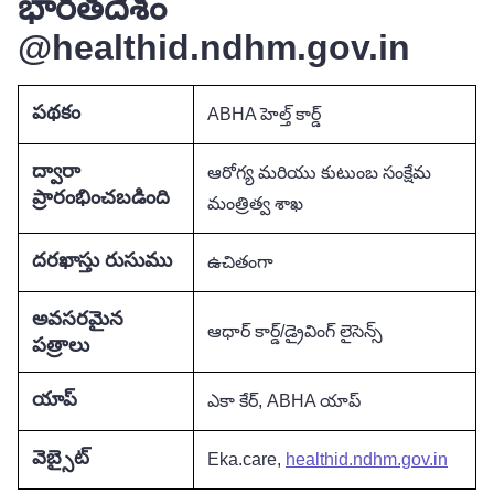
భారతదేశం
@healthid.ndhm.gov.in
పథకం
ABHA హెల్త్ కార్డ్
ద్వారా
ఆరోగ్య మరియు కుటుంబ సంక్షేమ
ప్రారంభించబడింది
మంత్రిత్వ శాఖ
దరఖాస్తు రుసుము
ఉచితంగా
అవసరమైన
ఆధార్ కార్డ్/డ్రైవింగ్ లైసెన్స్
పత్రాలు
యాప్
ఎకా కేర్, ABHA యాప్
వెబ్సైట్
Eka.care,
healthid.ndhm.gov.in