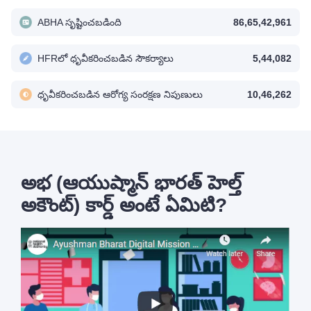
ABHA సృష్టించబడింది
86,65,42,961
HFRలో ధృవీకరించబడిన సౌకర్యాలు
5,44,082
ధృవీకరించబడిన ఆరోగ్య సంరక్షణ నిపుణులు
10,46,262
అభ (ఆయుష్మాన్ భారత్ హెల్త్
అకౌంట్) కార్డ్ అంటే ఏమిటి?