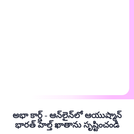
అభా కార్డ్ - ఆన్‌లైన్‌లో ఆయుష్మాన్
భారత్ హెల్త్ ఖాతాను సృష్టించండి