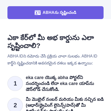
ABHAను సృష్టించండి
ఎకా కేర్‌లో మీ అభ కార్డును ఎలా
సృష్టించాలి?
ABHA IDని నమోదు చేసే ప్రక్రియ చాలా సులభం. ABHA ID
కార్డ్‌ని సృష్టించడానికి అవసరమైన దశలు ఇక్కడ ఉన్నాయి:
eka care యొక్క abha పోర్టల్‌ని
సందర్శించండి లేదా eka care యాప్‌ను
డౌన్‌లోడ్ చేసుకోండి.
మీ మొబైల్ నంబర్ మరియు మీకు నచ్చిన ఐడి
(ఆధార్/డ్రైవింగ్ లైసెన్స్/పాన్)తో మీ