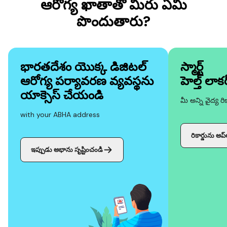
ఆరోగ్య ఖాతాతో మీరు ఏమి
పొందుతారు?
భారతదేశం యొక్క డిజిటల్
స్మార్ట్
ఆరోగ్య పర్యావరణ వ్యవస్థను
హెల్త్ లాకర
యాక్సెస్ చేయండి
మీ అన్ని వైద్య ర
with your ABHA address
రికార్డును అప
ఇప్పుడు అభాను సృష్టించండి