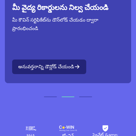
మీ వైద్య రికార్డులను నిల్వ చేయండి
మీ కౌవిన్ సర్టిఫికేట్‌ను డౌన్‌లోడ్ చేయడం ద్వారా
ప్రారంభించండి
అనువర్తనాన్ని డౌన్లోడ్ చేయండి
ప్రైవేట్ &amp;
NHA
కో-విన్