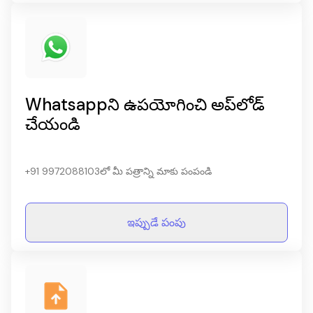
Whatsappని ఉపయోగించి అప్‌లోడ్
చేయండి
+91 9972088103లో మీ పత్రాన్ని మాకు పంపండి
ఇప్పుడే పంపు