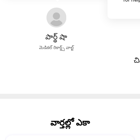
పార్థ్ షా
మెడికల్ రికార్డ్స్ వాల్ట్
చి
వార్తల్లో ఎకా