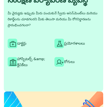
మీ వైద్యుడు ఇప్పుడు మీరు పంచుకునే స్వీయ అసెస్‌మెంట్‌లు మరియు
రికార్డ్‌లను చూడగలరని మీకు తెలుసా మరియు మీ రోగనిర్ధారణను
ప్రారంభించగలరా?
డాక్టర్లు
ప్రయోగశాలలు
హాస్పిటల్స్ &amp;
రోగులు
క్లినిక్‌లు