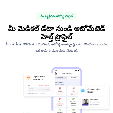
మీ వ్యక్తిగత ఆరోగ్య ప్రొఫైల్
మీ మెడికల్ డేటా నుండి ఆటోమేటెడ్
హెల్త్ ప్రొఫైల్
రేఖాంశ కీలక పోకడలను చూడండి, ఆరోగ్య అంతర్దృష్టులను పొందండి మరియు
ఒక అడుగు ముందుకు వేయండి