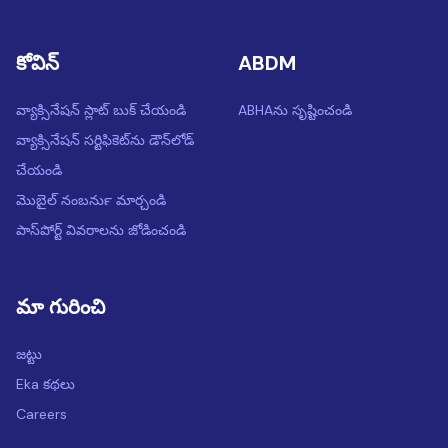
కోవిన్
ABDM
వ్యాక్సినేషన్ స్లాట్ బుక్ చేయండి
ABHAను సృష్టించండి
వ్యాక్సినేషన్ సర్టిఫికెట్‌ను డౌన్‌లోడ్
చేయండి
మొబైల్ నంబర్‍ను మార్చండి
పాస్‌పోర్ట్ వివరాలను జోడించండి
మా గురించి
జట్టు
Eka కథలు
Careers