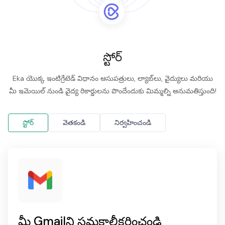
స్టోర్
Eka యొక్క ఇంటిగ్రేటెడ్ విధానం ఆసుపత్రులు, ల్యాబ్‌లు, వైద్యులు మరియు
మీ ఇమెయిల్ నుండి వైద్య రికార్డులను పొందేందుకు మిమ్మల్ని అనుమతిస్తుంది!
స్టోర్
వెతకండి
నిర్వహించండి
మీ Gmailని సమకాలీకరించండి