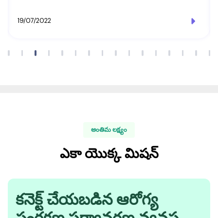
19/07/2022
అంతిమ లక్ష్యం
ఎకా యొక్క మిషన్
కనెక్ట్ చేయబడిన ఆరోగ్య
సంరక్షణ పర్యావరణ వ్యవస్థ