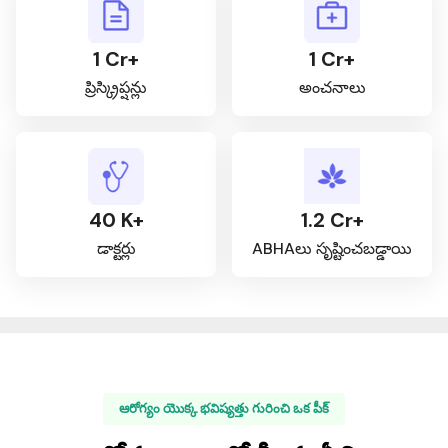
1 Cr+
1 Cr+
ప్రిస్క్రిప్షన్లు
అంచనాలు
40 K+
1.2 Cr+
డాక్టర్లు
ABHAలు సృష్టించబడ్డాయి
ఆరోగ్యం యొక్క భవిష్యత్తు గురించి ఒక పీక్