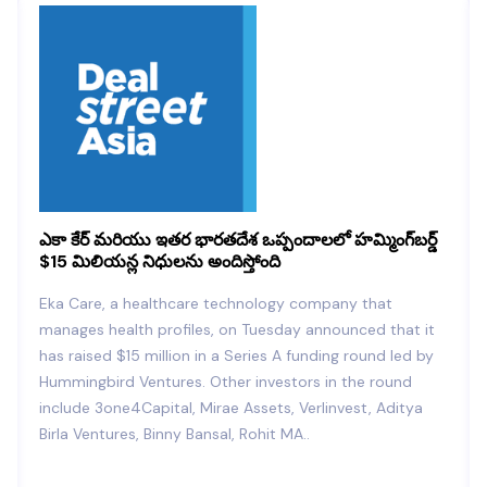
హెల్త్ టెక్ సంస్థ ఏకా కేర్ USD 15 మిలియన్లను సమీకరించింది
Healthcare technology company Eka Care on Tuesday
said it has raised USD 15 million (around Rs 120 crore) in
a funding round led by Hummingbird Ventures. Other
investors who participated in the Series A round
included 3one4Capital, Mirae Assets, Verlinvest, Aditya
Birla Ventures, Binny Bansal, Rohit MA.