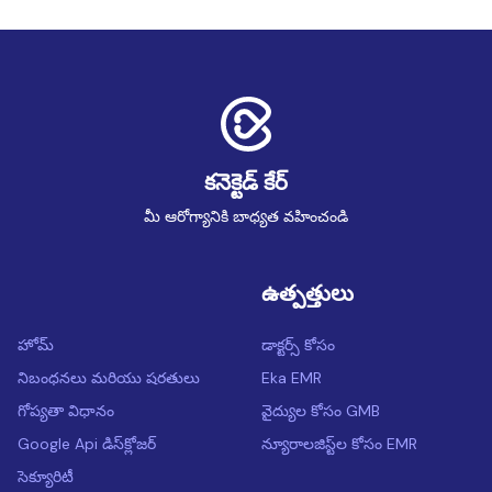
కనెక్టెడ్ కేర్
మీ ఆరోగ్యానికి బాధ్యత వహించండి
ఉత్పత్తులు
హోమ్
డాక్టర్స్ కోసం
నిబంధనలు మరియు షరతులు
Eka EMR
గోప్యతా విధానం
వైద్యుల కోసం GMB
Google Api డిస్‌క్లోజర్
న్యూరాలజిస్ట్‌ల కోసం EMR
సెక్యూరిటీ