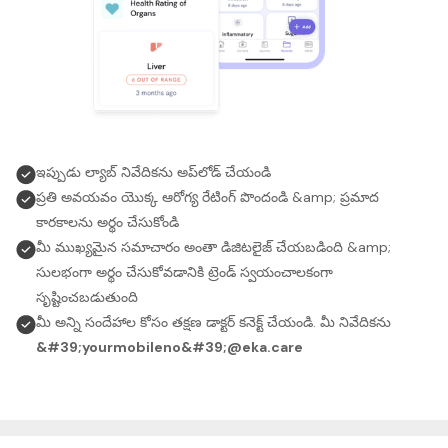
ఇప్పుడు ల్యాబ్ నివేదికను అప్‌లోడ్ చేయండి
ప్రతి అవయవం యొక్క ఆరోగ్య రేటింగ్ పొందండి &amp; ప్రమాద
కారకాలను అర్థం చేసుకోండి
మీ ముఖ్యమైన సమాచారం అంతా డిజిటలైజ్ చేయబడింది &amp;
సులభంగా అర్థం చేసుకోవడానికి ట్రెండ్ స్వయంచాలకంగా
సృష్టించబడుతుంది
మీ అన్ని సందేహాల కోసం తక్షణ డాక్టర్ కనెక్ట్ చేయండి. మీ నివేదికను
&#39;yourmobileno&#39;@eka.care