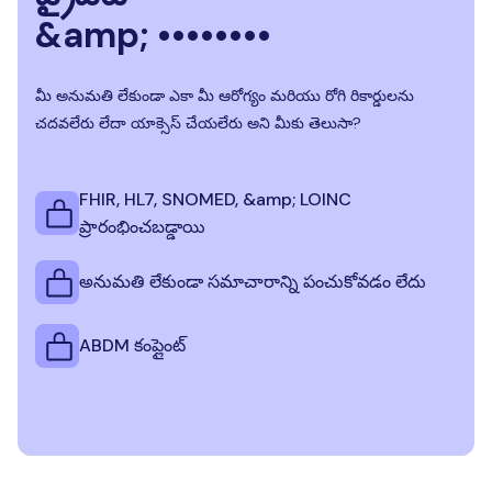
&amp; ••••••••
మీ అనుమతి లేకుండా ఎకా మీ ఆరోగ్యం మరియు రోగి రికార్డులను
చదవలేరు లేదా యాక్సెస్ చేయలేరు అని మీకు తెలుసా?
FHIR, HL7, SNOMED, &amp; LOINC
ప్రారంభించబడ్డాయి
అనుమతి లేకుండా సమాచారాన్ని పంచుకోవడం లేదు
ABDM కంప్లైంట్