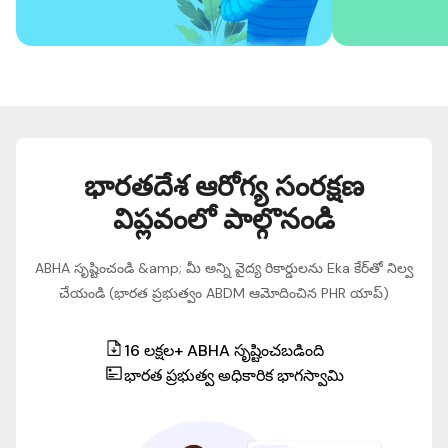
భారతదేశ ఆరోగ్య సంరక్షణ
విప్లవంలో పాల్గొనండి
ABHA సృష్టించండి &amp; మీ అన్ని వైద్య రికార్డులను Eka కేర్‌తో నిల్వ
చేయండి (భారత ప్రభుత్వం ABDM ఆమోదించిన PHR యాప్)
16 లక్షల+ ABHA సృష్టించబడింది
భారత ప్రభుత్వ అధికారిక భాగస్వామి