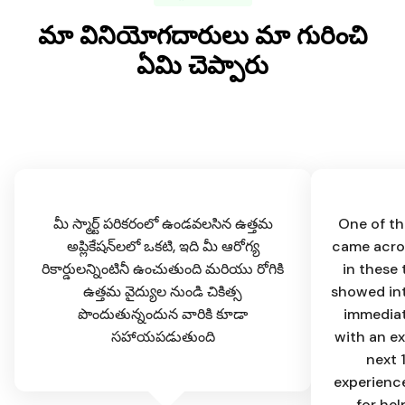
మా వినియోగదారులు మా గురించి
ఏమి చెప్పారు
మీ స్మార్ట్ పరికరంలో ఉండవలసిన ఉత్తమ
One of th
అప్లికేషన్‌లలో ఒకటి, ఇది మీ ఆరోగ్య
came acros
రికార్డులన్నింటినీ ఉంచుతుంది మరియు రోగికి
in these 
ఉత్తమ వైద్యుల నుండి చికిత్స
showed int
పొందుతున్నందున వారికి కూడా
immediat
సహాయపడుతుంది
with an ex
next 
experience
for hel