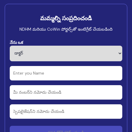
మమ్మల్ని సంప్రదించండి
NDHM మరియు CoWin పోర్టల్స్‌తో ఇంటిగ్రేట్ చేయబడింది
నేను ఒక