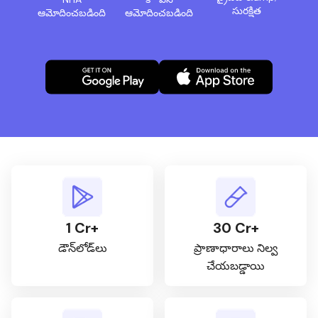
సురక్షిత
ఆమోదించబడింది
ఆమోదించబడింది
1 Cr+
30 Cr+
డౌన్‌లోడ్‌లు
ప్రాణాధారాలు నిల్వ
చేయబడ్డాయి