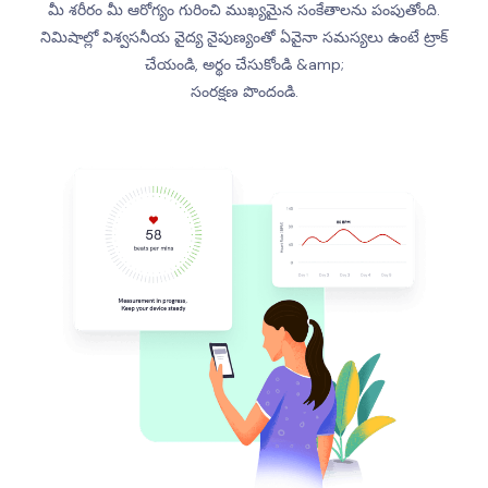
మీ శరీరం మీ ఆరోగ్యం గురించి ముఖ్యమైన సంకేతాలను పంపుతోంది.
నిమిషాల్లో విశ్వసనీయ వైద్య నైపుణ్యంతో ఏవైనా సమస్యలు ఉంటే ట్రాక్
చేయండి, అర్థం చేసుకోండి &amp;
సంరక్షణ పొందండి.