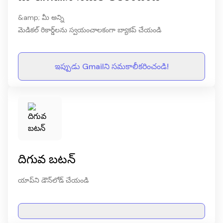
&amp; మీ అన్ని
మెడికల్ రికార్డ్‌లను స్వయంచాలకంగా బ్యాకప్ చేయండి
ఇప్పుడు Gmailని సమకాలీకరించండి!
దిగువ బటన్
యాప్‌ని డౌన్‌లోడ్ చేయండి