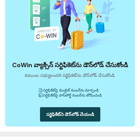
CoWin వ్యాక్సిన్ సర్టిఫికెట్‌ను డౌన్‌లోడ్ చేసుకోండి
కుటుంబ సభ్యులందరి సర్టిఫికెట్‌ను డౌన్‌లోడ్ చేసుకోండి.
సర్టిఫికేట్‌పై మొబైల్ నంబర్‌ను మార్చండి
సర్టిఫికేట్‌పై పాస్‌పోర్ట్ నంబర్‌ను జోడించండి
సర్టిఫికేట్‌ని డౌన్‌లోడ్ చేయండి