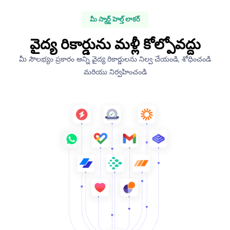
మీ స్మార్ట్ హెల్త్ లాకర్
వైద్య రికార్డును మళ్లీ కోల్పోవద్దు
మీ సౌలభ్యం ప్రకారం అన్ని వైద్య రికార్డులను నిల్వ చేయండి, శోధించండి
మరియు నిర్వహించండి