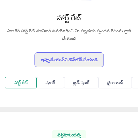
హార్ట్ రేట్
ఎకా కేర్ హార్ట్ రేట్ మానిటర్ ఉపయోగించి మీ హృదయ స్పందన రేటును ట్రాక్
చేయండి
ఇప్పుడే యాప్‌ని డౌన్‌లోడ్ చేయండి
హార్ట్ రేట్
షుగర్
బ్లడ్ ప్రెజర్
థైరాయిడ్
టెస్టిమోనియల్స్