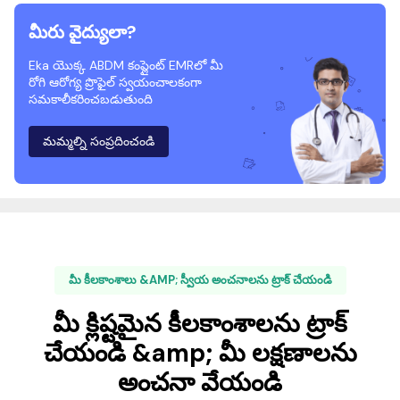
మీరు వైద్యులా?
Eka యొక్క ABDM కంప్లైంట్ EMRలో మీ
రోగి ఆరోగ్య ప్రొఫైల్ స్వయంచాలకంగా
సమకాలీకరించబడుతుంది
మమ్మల్ని సంప్రదించండి
మీ కీలకాంశాలు &AMP; స్వీయ అంచనాలను ట్రాక్ చేయండి
మీ క్లిష్టమైన కీలకాంశాలను ట్రాక్
చేయండి &amp; మీ లక్షణాలను
అంచనా వేయండి