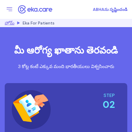
ABHAను సృష్టించండి
హోమ్
Eka For Patients
మీ ఆరోగ్య ఖాతాను తెరవండి
3 కోట్ల కంటే ఎక్కువ మంది భారతీయులు విశ్వసించారు
STEP
02