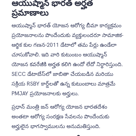
ఆయుష్మాన్ భారత్ అర్హత
ప్రమాణాలు
ఆయుష్మాన్ భారత్ యోజన ఆరోగ్య బీమా కార్యక్రమం
ప్రయోజనాలను పొందేందుకు వ్యక్తులందరూ సామాజిక-
ఆర్థిక కుల గణన-2011 డేటాలో తమ పేర్లు ఉండేలా
చూసుకోవాలి. ఇది వారి కుటుంబం ఆయుష్మాన్
యోజన కవరేజీకి అర్హత కలిగి ఉందో లేదో నిర్ధారిస్తుంది.
SECC డేటాబేస్‌లో జాబితా చేయబడిన మరియు
సక్రియ RSBY కార్డ్‌లతో ఉన్న కుటుంబాలు మాత్రమే
PMJAY ప్రయోజనాలకు అర్హులు.
ప్రధాన్ మంత్రి జన్ ఆరోగ్య యోజన భారతదేశం
అంతటా ఆరోగ్య సంరక్షణ సేవలను పొందేందుకు
అర్హులైన భాగస్వాములను అనుమతిస్తుంది.