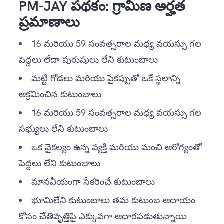
PM-JAY పథకం: గ్రామీణ అర్హత
ప్రమాణాలు
16 మరియు 59 సంవత్సరాల మధ్య వయస్సు గల
పెద్దలు లేదా పురుషులు లేని కుటుంబాలు
మట్టి గోడలు మరియు పైకప్పుతో ఒకే స్థలాన్ని
ఆక్రమించిన కుటుంబాలు
16 మరియు 59 సంవత్సరాల మధ్య వయస్సు గల
సభ్యులు లేని కుటుంబాలు
ఒక వైకల్యం ఉన్న వ్యక్తి మరియు మంచి ఆరోగ్యంతో
పెద్దలు లేని కుటుంబాలు
మానవీయంగా సేకరించే కుటుంబాలు
భూమిలేని కుటుంబాలు తమ కుటుంబ ఆదాయం
కోసం చేతివృత్తిపై ఎక్కువగా ఆధారపడుతున్నాయి