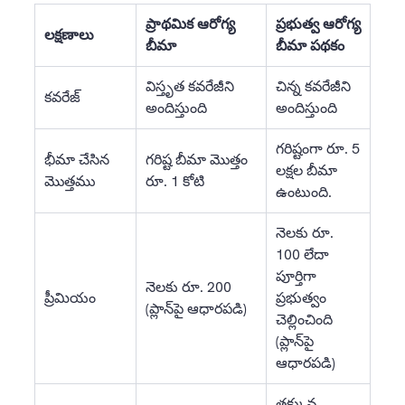
ప్రాథమిక ఆరోగ్య
ప్రభుత్వ ఆరోగ్య
లక్షణాలు
బీమా
బీమా పథకం
విస్తృత కవరేజీని
చిన్న కవరేజీని
కవరేజ్
అందిస్తుంది
అందిస్తుంది
గరిష్టంగా రూ. 5
భీమా చేసిన
గరిష్ట బీమా మొత్తం
లక్షల బీమా
మొత్తము
రూ. 1 కోటి
ఉంటుంది.
నెలకు రూ.
100 లేదా
పూర్తిగా
నెలకు రూ. 200
ప్రీమియం
ప్రభుత్వం
(ప్లాన్‌పై ఆధారపడి)
చెల్లించింది
(ప్లాన్‌పై
ఆధారపడి)
తక్కువ