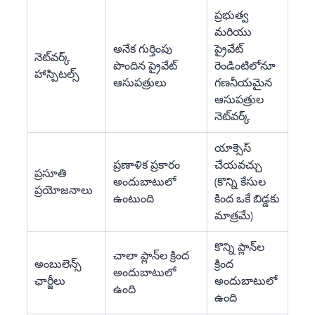
ప్రభుత్వ
మరియు
అనేక గుర్తింపు
ప్రైవేట్
నెట్‌వర్క్
పొందిన ప్రైవేట్
రెండింటిలోనూ
హాస్పిటల్స్
ఆసుపత్రులు
గణనీయమైన
ఆసుపత్రుల
నెట్‌వర్క్
యాక్సెస్
ప్రణాళిక ప్రకారం
చేయవచ్చు
ప్రసూతి
అందుబాటులో
(కొన్ని కేసుల
ప్రయోజనాలు
ఉంటుంది
కింద ఒకే బిడ్డకు
మాత్రమే)
కొన్ని ప్లాన్‌ల
చాలా ప్లాన్‌ల క్రింద
అంబులెన్స్
క్రింద
అందుబాటులో
ఛార్జీలు
అందుబాటులో
ఉంది
ఉంది