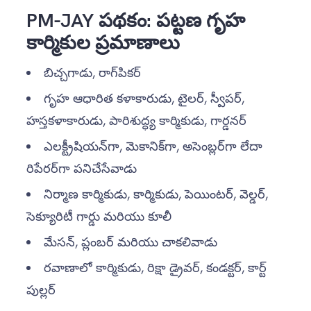
PM-JAY పథకం: పట్టణ గృహ
కార్మికుల ప్రమాణాలు
బిచ్చగాడు, రాగ్‌పికర్
గృహ ఆధారిత కళాకారుడు, టైలర్, స్వీపర్,
హస్తకళాకారుడు, పారిశుద్ధ్య కార్మికుడు, గార్డనర్
ఎలక్ట్రీషియన్‌గా, మెకానిక్‌గా, అసెంబ్లర్‌గా లేదా
రిపేరర్‌గా పనిచేసేవాడు
నిర్మాణ కార్మికుడు, కార్మికుడు, పెయింటర్, వెల్డర్,
సెక్యూరిటీ గార్డు మరియు కూలీ
మేసన్, ప్లంబర్ మరియు చాకలివాడు
రవాణాలో కార్మికుడు, రిక్షా డ్రైవర్, కండక్టర్, కార్ట్
పుల్లర్