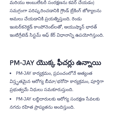
మరియు అంబులేటరీ సంరక్షణను కవర్ చేయడం)
సమగ్రంగా పరిష్కరించడానికి గ్రౌండ్ బ్రేకింగ్ జోక్యాలను
అమలు చేయడానికి ప్రయత్నిస్తుంది. రెండు
ఇంటర్‌కనెక్టడ్ కాంపోనెంట్‌లతో, ఆయుష్మాన్ భారత్
ఇంటిగ్రేటెడ్ సిస్టమ్ ఆఫ్ కేర్ విధానాన్ని ఉపయోగిస్తుంది.
PM-JAY యొక్క ఫీచర్లు ఉన్నాయి
PM-JAY కార్యక్రమం, ప్రపంచంలోనే అత్యంత
విస్తృతమైన ఆరోగ్య బీమా/భరోసా కార్యక్రమం, పూర్తిగా
ప్రభుత్వమే నిధులు సమకూరుస్తుంది.
PM-JAY లబ్ధిదారులకు ఆరోగ్య సంరక్షణ సేవలకు
నగదు రహిత ప్రాప్యతను అందిస్తుంది.