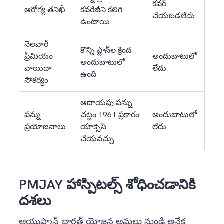
కవర్
ఆరోగ్య తనిఖీ
కవరేజీని కలిగి
చేయబడలేదు
ఉంటాయి
నెలవారీ
కొన్ని ప్లాన్‌ల క్రింద
ప్రీమియం
అందుబాటులో
అందుబాటులో
వాయిదా
లేదు
ఉంది
సౌకర్యం
ఆదాయపు పన్ను
పన్ను
చట్టం 1961 ప్రకారం
అందుబాటులో
ప్రయోజనాలు
యాక్సెస్
లేదు
చేయవచ్చు
PMJAY హాస్పిటల్స్ శోధించడానికి
దశలు
ఆయుష్మాన్ భారత్ యోజన అమలు నుండి అనేక